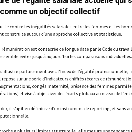
e de l’égalité salariale actuelle qui
comme un objectif collectif
lutte contre les inégalités salariales entre les femmes et les hom
t construite autour d’une approche collective et statistique.
 rémunération est consacrée de longue date par le Code du travail
e semble éviter jusqu’à aujourd’hui les comparaisons individuelles.
s’illustre parfaitement avec l’Index de l’égalité professionnelle, 
l repose sur une série d’indicateurs chiffrés (écarts de rémunératio
augmentations, congés maternité, présence des femmes parmi le
ations) et vise à objectiver des écarts globaux au niveau de l’entr
rder, il s’agit en définitive d’un instrument de reporting, et sans 
éputationnelle.
proche a plusieurs limites structurelle : elle mesure une tendanc