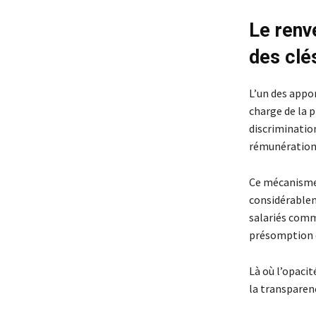
Le renv
des clé
L’un des appor
charge de la p
discrimination
rémunération r
Ce mécanisme 
considérableme
salariés comm
présomption d
Là où l’opacit
la transparenc