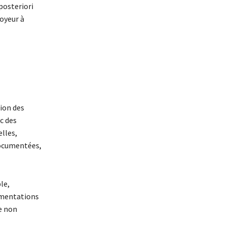
 posteriori
loyeur à
ion des
c des
lles,
 documentées,
le,
ugmentations
re non