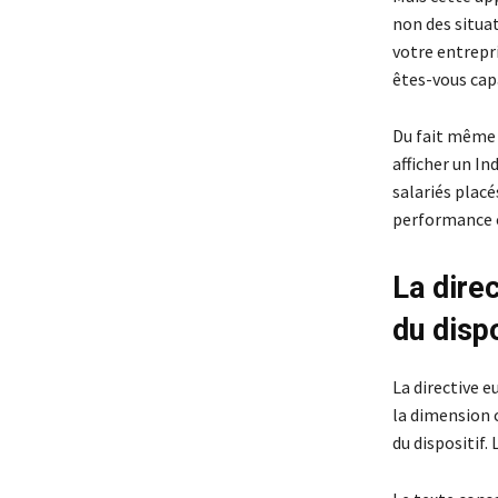
non des situat
votre entrepri
êtes-vous capa
Du fait même 
afficher un In
salariés placé
performance c
La dire
du dispo
La directive e
la dimension c
du dispositif.