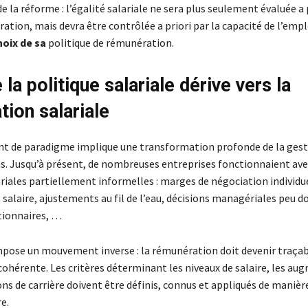
de la réforme : l’égalité salariale ne sera plus seulement évaluée a
ration, mais devra être contrôlée a priori par la capacité de l’emp
hoix de sa
politique de rémunération.
la politique salariale dérive vers la
ation salariale
 de paradigme implique une transformation profonde de la gest
. Jusqu’à présent, de nombreuses entreprises fonctionnaient ave
riales partiellement informelles : marges de négociation individue
 salaire, ajustements au fil de l’eau, décisions managériales peu
tionnaires, …
impose un mouvement inverse : la rémunération doit devenir traçab
 cohérente. Les critères déterminant les niveaux de salaire, les a
ons de carrière doivent être définis, connus et appliqués de maniè
e.