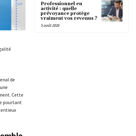
Professionnel en
activité : quelle
prévoyance protège
vraiment vos revenus ?
5 août 2026
galité
senal de
’une
ement. Cette
le pourtant
tentieux