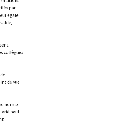
formations
ilés par
leur égale.
isable,
stent
es collègues
 de
oint de vue
une norme
larié peut
nt