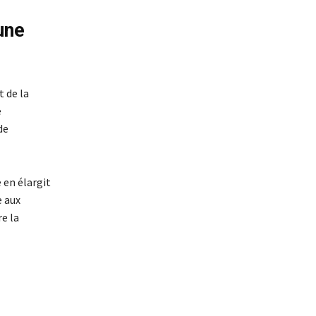
une
t de la
e
de
 en élargit
e aux
e la