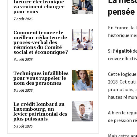
La mesur
facture électronique
va vraiment changer
pensée 
pour vous
7 août 2026
En France, la 
Comment trouver le
historiquemen
meilleur rédacteur de
procès-verbal des
réunions du Comité
Si
l’égalité
de
social et économique ?
œuvre effectiv
6 août 2026
Techniques infaillibles
Cette logique 
pour vous rappeler le
2018. Cet outi
nom des personnes
promotions, 
5 août 2026
hautes rémunér
Le crédit lombard au
Luxembourg, un
A bien le rega
levier patrimonial des
plus puissants
de pression r
5 août 2026
Mais cette ap