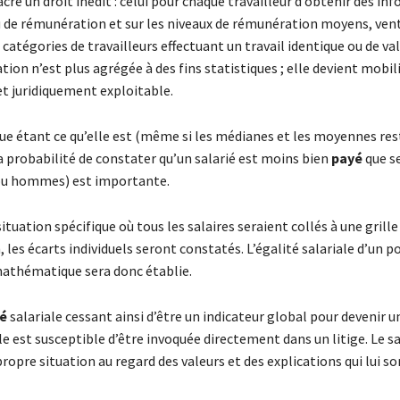
cre un droit inédit : celui pour chaque travailleur d’obtenir des in
u de rémunération et sur les niveaux de rémunération moyens, vent
 catégories de travailleurs effectuant un travail identique ou de va
ion n’est plus agrégée à des fins statistiques ; elle devient mobil
t juridiquement exploitable.
que étant ce qu’elle est (même si les médianes et les moyennes re
la probabilité de constater qu’un salarié est moins bien
payé
que s
u hommes) est importante.
ituation spécifique où tous les salaires seraient collés à une grille
les écarts individuels seront constatés. L’égalité salariale d’un p
 mathématique sera donc établie.
té
salariale cessant ainsi d’être un indicateur global pour devenir 
e est susceptible d’être invoquée directement dans un litige. Le sa
ropre situation au regard des valeurs et des explications qui lui so