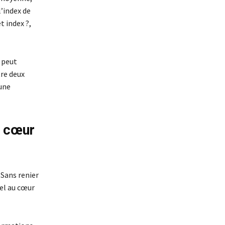
l’index de
t index ?,
 peut
tre deux
 une
u cœur
 Sans renier
uel au cœur