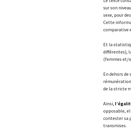
Le texte consa
sur son nivea
sexe, pour des
Cette informat
comparative e
Et la statisti
différentes), 
(femmes et/o
En dehors de s
rémunération, 
de la stricte
Ainsi,
l’égali
opposable, ell
contester sa p
transmises.