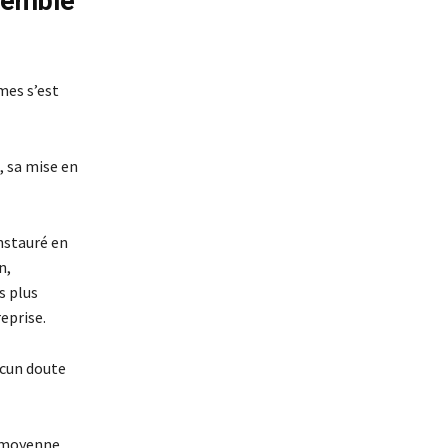
 semble
mes s’est
, sa mise en
instauré en
n,
s plus
eprise.
aucun doute
e moyenne,