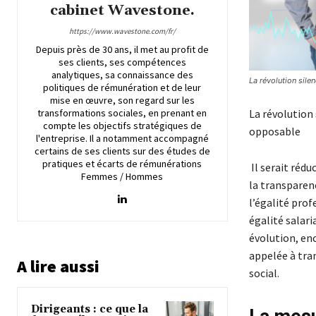
cabinet Wavestone.
https://www.wavestone.com/fr/
Depuis près de 30 ans, il met au profit de
ses clients, ses compétences
analytiques, sa connaissance des
La révolution sile
politiques de rémunération et de leur
mise en œuvre, son regard sur les
La révolution 
transformations sociales, en prenant en
compte les objectifs stratégiques de
opposable
l'entreprise. Il a notamment accompagné
certains de ses clients sur des études de
pratiques et écarts de rémunérations
Il serait réd
Femmes / Hommes
la transparenc
l’égalité pro
égalité salar
évolution, en
appelée à tra
A lire aussi
social.
Dirigeants : ce que la