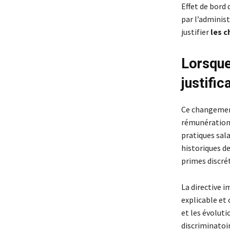
Effet de bord 
par l’administ
justifier
les c
Lorsque 
justific
Ce changement
rémunérations
pratiques sala
historiques de
primes discré
La directive 
explicable et
et les évoluti
discriminatoir