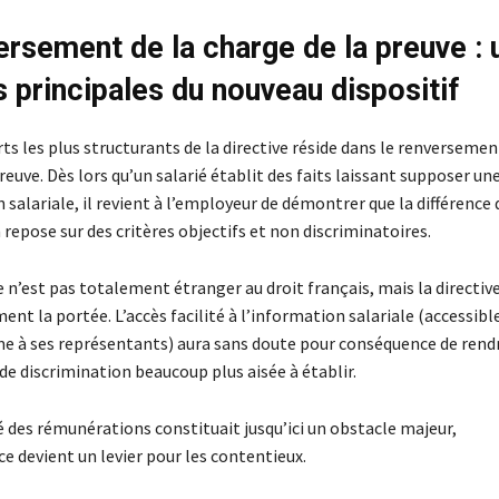
ersement de la charge de la preuve : 
s principales du nouveau dispositif
ts les plus structurants de la directive réside dans le renversemen
reuve. Dès lors qu’un salarié établit des faits laissant supposer un
 salariale, il revient à l’employeur de démontrer que la différence 
epose sur des critères objectifs et non discriminatoires.
n’est pas totalement étranger au droit français, mais la directive
nt la portée. L’accès facilité à l’information salariale (accessibl
e à ses représentants) aura sans doute pour conséquence de rendr
e discrimination beaucoup plus aisée à établir.
é des rémunérations constituait jusqu’ici un obstacle majeur,
e devient un levier pour les contentieux.