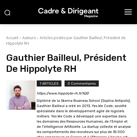
Accueil
Auteurs
Articles postés par Gauthier Bailleul, Président de
Hippolyte RH
Gauthier Bailleul, Président
De Hippolyte RH
1 ARTICLES
0 Commentaires
https://www.hippolyte-rh.fr/%20
Diplômé de la Skema Business School (Sophia Antipolis),
Gauthier Bailleul a créé en 2013, Yes We Code, société
spécialisée dans le développement agile de logiciels
métiers. Yes We Code a développé une expertise dans
les domaines des Ressources Humaines, de l’Emploi et
de l’Intelligence Artificielle. La startup collecte et analyse
les comportements des recruteurs sur plus de 35 000