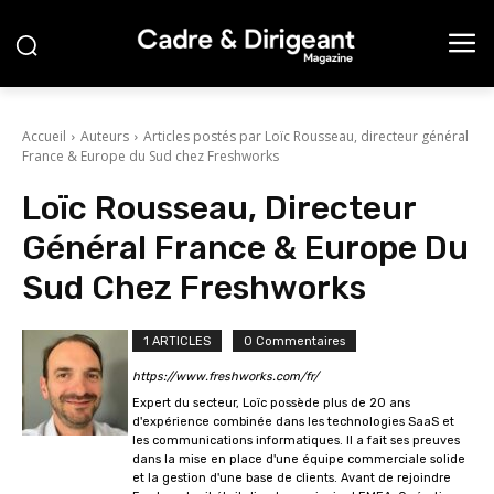
Accueil
Auteurs
Articles postés par Loïc Rousseau, directeur général
France & Europe du Sud chez Freshworks
Loïc Rousseau, Directeur
Général France & Europe Du
Sud Chez Freshworks
1 ARTICLES
0 Commentaires
https://www.freshworks.com/fr/
Expert du secteur, Loïc possède plus de 20 ans
d'expérience combinée dans les technologies SaaS et
les communications informatiques. Il a fait ses preuves
dans la mise en place d'une équipe commerciale solide
et la gestion d'une base de clients. Avant de rejoindre