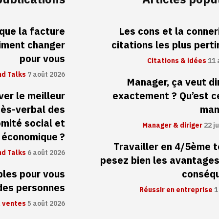
 que la facture
Les cons et la conneri
aiment changer
citations les plus pert
pour vous
Citations & idées
11 
d Talks
7 août 2026
Manager, ça veut di
er le meilleur
exactement ? Qu’est c
cès-verbal des
man
mité social et
Manager & diriger
22 ju
économique ?
Travailler en 4/5ème 
d Talks
6 août 2026
pesez bien les avantages
ibles pour vous
conséq
 des personnes
Réussir en entreprise
1
 ventes
5 août 2026