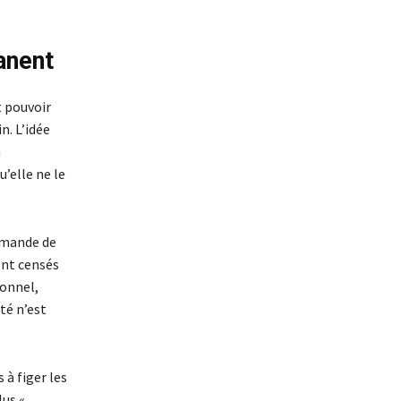
anent
t pouvoir
n. L’idée
n
u’elle ne le
emande de
ent censés
ionnel,
té n’est
 à figer les
lus «