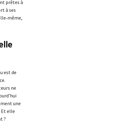
nt prêtes à
rt à ses
 elle‑même,
elle
eu est de
ce.
teurs ne
ourd’hui
lement une
 Et elle
t ?