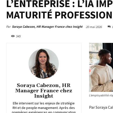
L’ENTREPRISE : L’IA I
MATURITÉ PROFESSION
Par
Soraya Cabezon, HR Manager France chez Insight
20 mai 2026
545
Soraya Cabezon, HR
Manager France chez
Insight
L’employabilité n’
Elle intervient sur les enjeux de stratégie
Par Soraya Ca
RH et de people management. Après des
premières expériences en communication