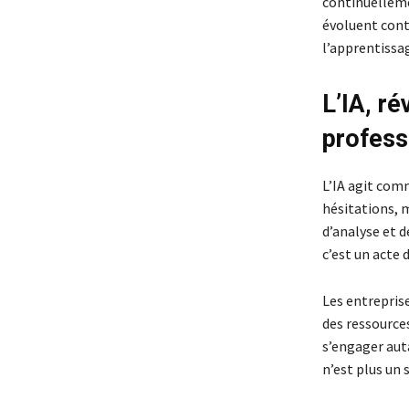
continuellemen
évoluent cont
l’apprentissag
L’IA, ré
profess
L’IA agit comm
hésitations, m
d’analyse et d
c’est un acte 
Les entreprise
des ressources
s’engager aut
n’est plus un s