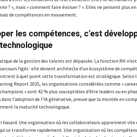
ir ? », mais « comment faire évoluer ? ». Elles ne pensent plus e
, mais de compétences en mouvement.
per les compétences, c’est dévelop
é technologique
tique de la gestion des talents est dépassée. La fonction RH n’est
parcours figés : elle devient architecte d’un écosystème de compét
ontrent à quel point cette transformation est stratégique. Selon 
rning Report 2025, les organisations considérées comme « caree
hampions » sont 42 % plus susceptibles d’être leaders ou en pha
n dans l’adoption de l’IA générative, preuve que la montée en com
tement la maturité technologique.
un hasard. Une organisation où les collaborateurs apprennent vite 
qui se transforme rapidement. Une organisation où les compéten