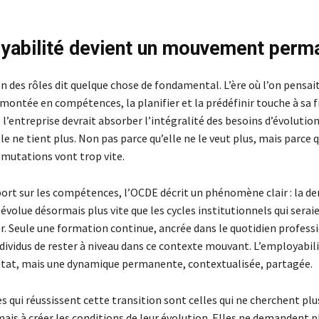
yabilité devient un mouvement perm
n des rôles dit quelque chose de fondamental. L’ère où l’on pensai
 montée en compétences, la planifier et la prédéfinir touche à sa fi
 l’entreprise devrait absorber l’intégralité des besoins d’évolutio
e ne tient plus. Non pas parce qu’elle ne le veut plus, mais parce q
 mutations vont trop vite.
ort sur les compétences, l’OCDE décrit un phénomène clair : la d
volue désormais plus vite que les cycles institutionnels qui serai
. Seule une formation continue, ancrée dans le quotidien profess
dividus de rester à niveau dans ce contexte mouvant. L’employabili
état, mais une dynamique permanente, contextualisée, partagée.
s qui réussissent cette transition sont celles qui ne cherchent plus
mais à créer les conditions de leur évolution. Elles ne demandent p