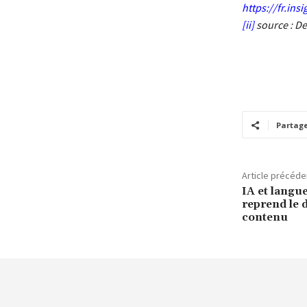
https://fr.ins
[ii]
source : Del
Partag
Article précéde
IA et langue
reprend le d
contenu