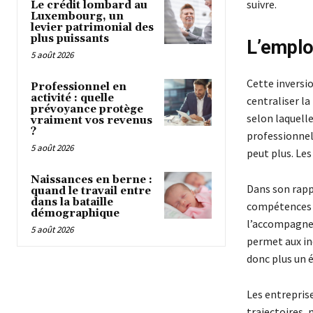
suivre.
Le crédit lombard au
Luxembourg, un
levier patrimonial des
plus puissants
L’emplo
5 août 2026
Cette inversio
Professionnel en
activité : quelle
centraliser la
prévoyance protège
selon laquelle
vraiment vos revenus
?
professionnell
5 août 2026
peut plus. Les
Naissances en berne :
Dans son rapp
quand le travail entre
dans la bataille
compétences é
démographique
l’accompagner
5 août 2026
permet aux in
donc plus un 
Les entreprise
trajectoires, 