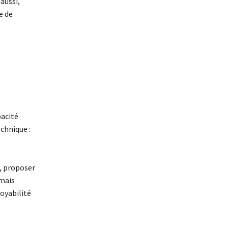
aussi,
e de
s
pacité
echnique :
s, proposer
rmais
oyabilité