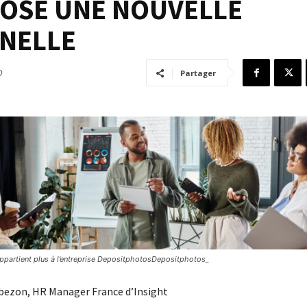
MPOSE UNE NOUVELLE
NELLE
0
Partager
appartient plus à l’entreprise DepositphotosDepositphotos_
bezon, HR Manager France d’Insight