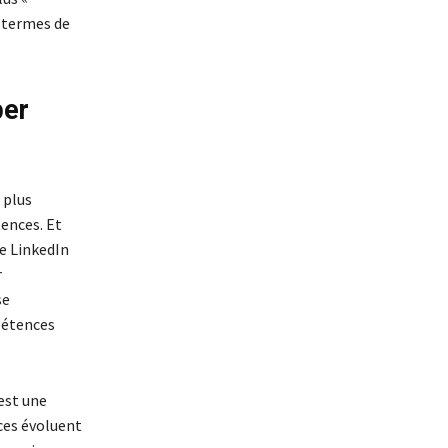
n termes de
per
 plus
ences. Et
le LinkedIn
r
se
pétences
est une
ces évoluent