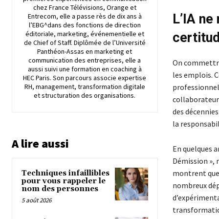
chez France Télévisions, Orange et
L’IA ne
Entrecom, elle a passe rès de dix ans à
l’EBG^dans des fonctions de direction
éditoriale, marketing, événementielle et
certitu
de Chief of Staff. Diplômée de l’Université
Panthéon-Assas en marketing et
communication des entreprises, elle a
On commettrai
aussi suivi une formation en coaching à
les emplois. C
HEC Paris. Son parcours associe expertise
RH, management, transformation digitale
professionnell
et structuration des organisations.
collaborateur
des décennies 
la responsabil
A lire aussi
En quelques an
Démission », 
montrent que l
Techniques infaillibles
pour vous rappeler le
nombreux dép
nom des personnes
d’expérimentat
5 août 2026
transformation