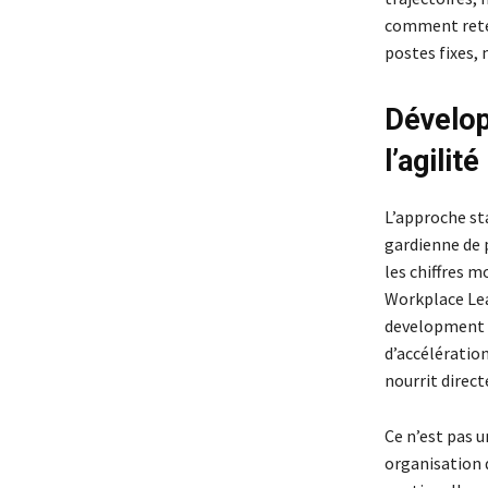
comment reten
postes fixes
Dévelop
l’agilit
L’approche sta
gardienne de 
les chiffres m
Workplace Lea
development c
d’accélératio
nourrit direc
Ce n’est pas 
organisation 