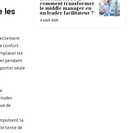
comment transformer
le middle manager en
e les
un leader facilitateur ?
4 août 2026
irectement
de confort
emplacer les
ner pendant
 porter seule
de
études
que de
impulsent la
lle tente de