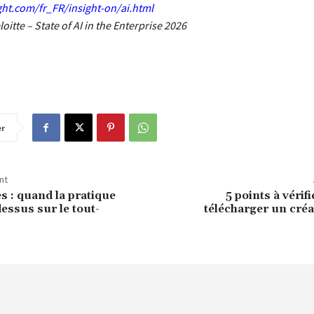
ight.com/fr_FR/insight-on/ai.html
oitte – State of AI in the Enterprise 2026
er
nt
s : quand la pratique
5 points à vérif
essus sur le tout-
télécharger un cré