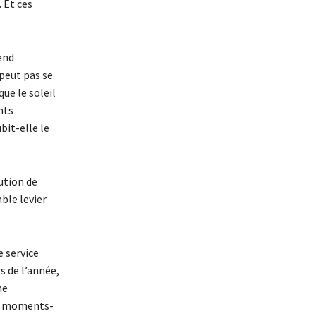
. Et ces
end
peut pas se
ue le soleil
nts
bit-elle le
ution de
ble levier
e service
s de l’année,
ne
ces moments-