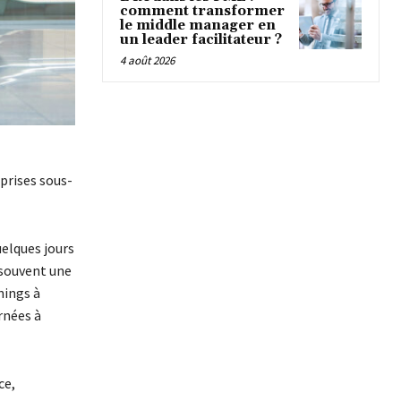
comment transformer
le middle manager en
un leader facilitateur ?
4 août 2026
eprises sous-
uelques jours
t souvent une
nings à
rnées à
ce,