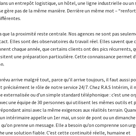
ns un entrepôt logistique, un hôtel, une ligne industrielle ou un 
se gère pas de la même manière. Derrière un même mot – “renfort” 
ifférentes.
la que la proximité reste centrale. Nos agences ne sont pas seulem
act. Elles sont des observatoires du travail réel. Elles savent que 
nent chaque année, que certains clients ont des pics récurrents, q
sitent une préparation particulière. Cette connaissance permet d’
on.
révu arrive malgré tout, parce qu’il arrive toujours, il faut aussi p
t précisément le rôle de notre service 24/7. Chez R.A.S Intérim, il n
te externalisée ou d’un simple standard téléphonique : c’est une o
avec une équipe de 30 personnes qui utilisent les mêmes outils et 
répondant ainsi avec la même exigences aux réalités terrain. Quan
un intérimaire appelle un 1er mai, un soir de pont ou un dimanche
n qu’on prenne un message. Elle a besoin qu’on comprenne son urg
e une solution fiable. C’est cette continuité réelle, humaine et