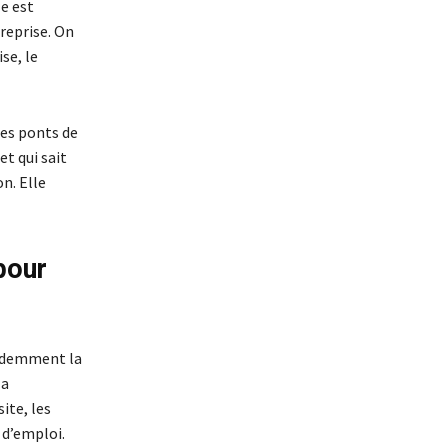
le est
reprise. On
se, le
les ponts de
et qui sait
n. Elle
 pour
évidemment la
la
ite, les
 d’emploi.