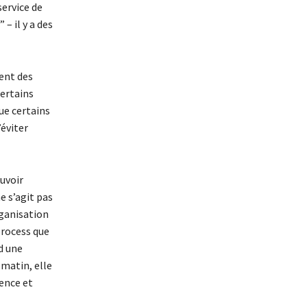
service de
– il y a des
ent des
certains
ue certains
éviter
ouvoir
e s’agit pas
rganisation
process que
d une
 matin, elle
ence et