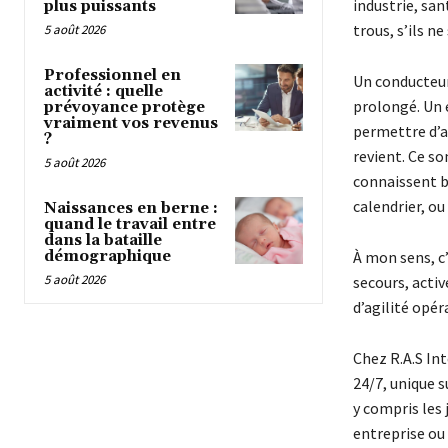
industrie, san
plus puissants
trous, s’ils n
5 août 2026
Professionnel en
Un conducteur
activité : quelle
prolongé. Un 
prévoyance protège
vraiment vos revenus
permettre d’ar
?
revient. Ce so
5 août 2026
connaissent bi
calendrier, ou
Naissances en berne :
quand le travail entre
dans la bataille
démographique
À mon sens, c
5 août 2026
secours, activ
d’agilité opér
Chez R.A.S Int
24/7, unique s
y compris les 
entreprise ou