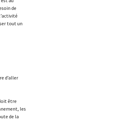
’est au
esoin de
’activité
ser tout un
e d’aller
oit être
nnement, les
oute de la