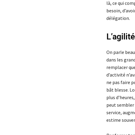
là, ce qui co
besoin, d’avoi
délégation.
L’agilit
On parle beauc
dans les grand
remplacer que
d’activité n’a
ne pas faire p
bât blesse. L
plus d’heures,
peut sembler a
service, augm
estime souven