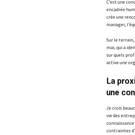
C’est une convi
encadrée huma
crée une renco
manager, l’équ
Sur le terrain
mai, qui a ide
sur quels prof
active une or
La proxi
une con
Je crois beauc
vie des entrep
connaissance d
contraintes d’