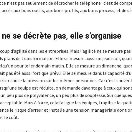
mpte n’est pas seulement de décrocher le téléphone : c’est de comp
r accès aux bons outils, aux bons profils, aux bons process, et de sé
é ne se décrète pas, elle s’organise
oup d’agilité dans les entreprises. Mais l’agilité ne se mesure p
s plans de transformation. Elle se mesure aussi un jeudi soir, quand
lqu’un pour le lendemain matin. Elle se mesure un dimanche, quan
vait pas été aussi fort que prévu. Elle se mesure dans la capacité d
orter toute la pression sur les mêmes personnes. Car c’est souvent
orsqu’une équipe est réduite, on demande davantage à ceux qui sont
 un peu plus de polyvalence, un peu plus de souplesse. Sur quelques 
cceptable. Mais à force, cela fatigue les équipes, fragilise la quali
ente le risque d’erreur et installe une tension managériale dont o
t le coût.