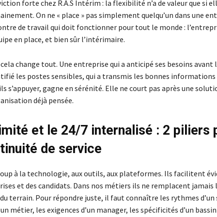
ction forte chez R.A.S Intérim : la flexibilité n’a de valeur que si el
inement. On ne « place » pas simplement quelqu’un dans une ent
ntre de travail qui doit fonctionner pour tout le monde : l’entrepri
ipe en place, et bien sûr l’intérimaire.
, cela change tout. Une entreprise qui a anticipé ses besoins avant 
ntifié les postes sensibles, qui a transmis les bonnes informations 
ils s’appuyer, gagne en sérénité. Elle ne court pas après une solutio
ganisation déjà pensée.
mité et le 24/7 internalisé : 2 piliers
tinuité de service
oup à la technologie, aux outils, aux plateformes. Ils facilitent 
rises et des candidats. Dans nos métiers ils ne remplacent jamais 
u terrain. Pour répondre juste, il faut connaître les rythmes d’un s
un métier, les exigences d’un manager, les spécificités d’un bassin