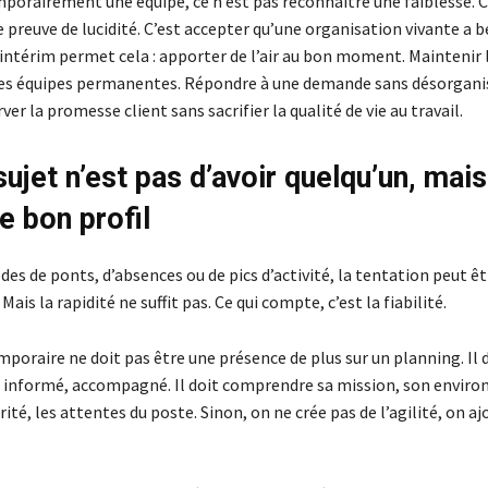
porairement une équipe, ce n’est pas reconnaître une faiblesse. C
e preuve de lucidité. C’est accepter qu’une organisation vivante a b
’intérim permet cela : apporter de l’air au bon moment. Maintenir l
les équipes permanentes. Répondre à une demande sans désorgani
ver la promesse client sans sacrifier la qualité de vie au travail.
sujet n’est pas d’avoir quelqu’un, mais
le bon profil
des de ponts, d’absences ou de pics d’activité, la tentation peut êtr
. Mais la rapidité ne suffit pas. Ce qui compte, c’est la fiabilité.
poraire ne doit pas être une présence de plus sur un planning. Il d
 informé, accompagné. Il doit comprendre sa mission, son enviro
rité, les attentes du poste. Sinon, on ne crée pas de l’agilité, on aj