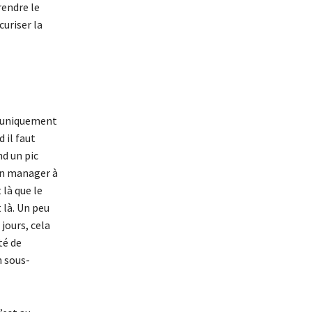
rendre le
curiser la
as uniquement
 il faut
d un pic
’un manager à
 là que le
 là. Un peu
jours, cela
té de
n sous-