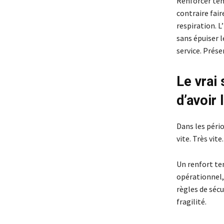
Renforcer tem
contraire fair
respiration. L
sans épuiser 
service. Préser
Le vrai 
d’avoir 
Dans les pério
vite. Très vite
Un renfort tem
opérationnel,
règles de sécu
fragilité.