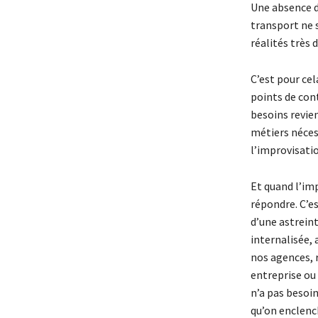
Une absence da
transport ne 
réalités très d
C’est pour ce
points de cont
besoins revien
métiers néces
l’improvisati
Et quand l’imp
répondre. C’es
d’une astrein
internalisée, 
nos agences, 
entreprise ou 
n’a pas besoi
qu’on enclench