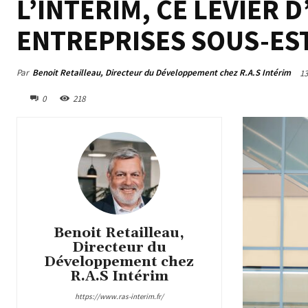
L’INTÉRIM, CE LEVIER D
ENTREPRISES SOUS-ES
Par
Benoit Retailleau, Directeur du Développement chez R.A.S Intérim
13
0
218
Benoit Retailleau,
Directeur du
Développement chez
R.A.S Intérim
https://www.ras-interim.fr/