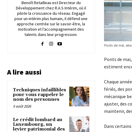
Benoît Retailleau est Directeur du
Développement chez R.A.S Intérim, où il
pilote la croissance du réseau. Engagé
pour un intérim plus humain, il défend une
approche centrée sur le savoir-être, la
motivation et l’accompagnement des
talents dans leur progression.
Ponts de mai, abse
Ponts de mai, 
estiment enc
A lire aussi
Chaque année, 
fériés, des po
Techniques infaillibles
pour vous rappeler le
mécanique bea
nom des personnes
ajuster, des c
5 août 2026
maintenir, des
Le crédit lombard au
Luxembourg, un
Dans certains
levier patrimonial des