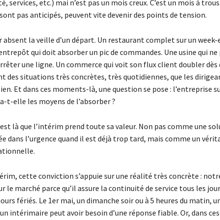
té, services, etc.) mai n’est pas un mois creux. C’est un mois à trous
e sont pas anticipés, peuvent vite devenir des points de tension.
 absent la veille d’un départ. Un restaurant complet sur un week-
entrepôt qui doit absorber un pic de commandes. Une usine qui ne 
rêter une ligne. Un commerce qui voit son flux client doubler dès q
nt des situations très concrètes, très quotidiennes, que les dirigea
en. Et dans ces moments-là, une question se pose : l’entreprise su
 a-t-elle les moyens de l’absorber ?
’est là que l’intérim prend toute sa valeur. Non pas comme une sol
ée dans l’urgence quand il est déjà trop tard, mais comme un vérita
ationnelle.
érim, cette conviction s’appuie sur une réalité très concrète : notr
ur le marché parce qu’il assure la continuité de service tous les jour
jours fériés. Le 1er mai, un dimanche soir ou à 5 heures du matin, u
 un intérimaire peut avoir besoin d’une réponse fiable. Or, dans 