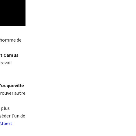
 l’homme de
rt Camus
travail
Tocqueville
 trouver autre
 plus
séder l’un de
Albert