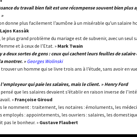
n
ssance du travail bien fait est une récompense souvent bien plus 
 »
 on donne plus facilement l’aumône à un misérable qu’un salaire h
Lajos Kassàk
, le plus grand problème du mariage est de subvenir, avec un seul sa
femme et à ceux de l’Etat. »
Mark Twain
 y a deux sortes de gens : ceux qui cachent leurs feuilles de salaire 
la montrer. »
Georges
Wolinski
e trouver un homme qui se livre trois ans à l’étude, sans avoir en vue
 l’employeur qui paie les salaires, mais le client. » Henry Ford
s pensé que les salaires devaient s’établir en raison inverse de l’inté
avail. »
Françoise Giroud
es le nomment : traitement, les notaires : émoluments, les médeci
s employés : appointements, les ouvriers : salaires, les domestique
it pas le bonheur. »
Gustave Flaubert