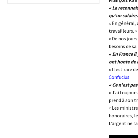
François Kah
« La reconnai
qu’un salaire.
« En général,
travailleurs. »
« De nos jours
besoins de sa 
« En France il
ont honte de 
« Il est rare d
Confucius
« Ce n’est pas
« J’ai toujour
prend à son tr
« Les ministr
honoraires, le
L’argent ne fa