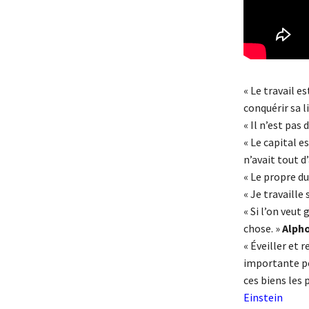
« Le travail e
conquérir sa l
« Il n’est pas 
« Le capital es
n’avait tout d
« Le propre du 
« Je travaille
« Si l’on veut 
chose. »
Alpho
« Éveiller et 
importante po
ces biens les 
Einstein