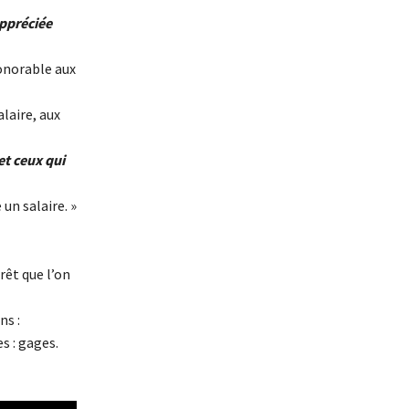
appréciée
onorable aux
laire, aux
et ceux qui
 un salaire. »
rêt que l’on
ns :
s : gages.