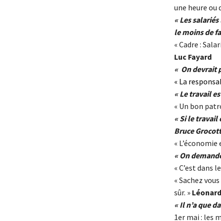
une heure ou 
« Les salarié
le moins de f
« Cadre : Sala
Luc Fayard
« On devrait 
« La responsab
« Le travail e
« Un bon patro
« Si le travai
Bruce Grocot
« L’économie e
« On demandera
« C’est dans l
« Sachez vous 
sûr. »
Léonard 
« Il n’a que d
1er mai : les 