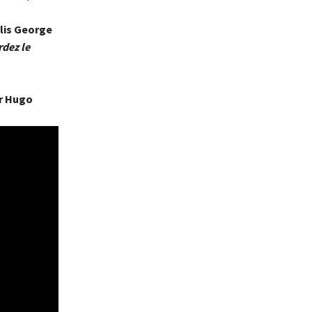
lis George
rdez le
r Hugo