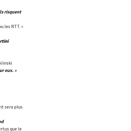
ls risquent
ou les RTT. »
rtini
linski
ur eux. »
nt sera plus
od
ertus que le