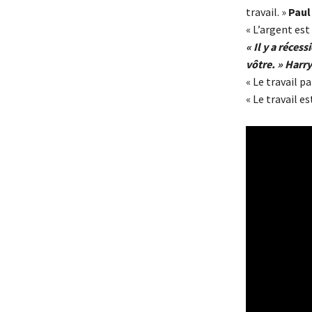
travail. »
Paul
« L’argent est
« Il y a réces
vôtre. » Harr
« Le travail p
« Le travail e