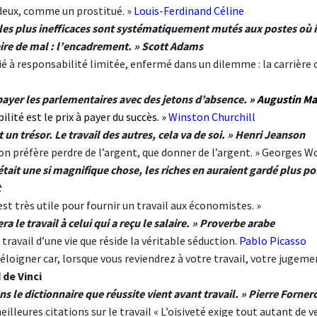
deux, comme un prostitué. »
Louis-Ferdinand Céline
s les plus inefficaces sont systématiquement mutés aux postes où i
aire de mal : l’encadrement. » Scott Adams
rié à responsabilité limitée, enfermé dans un dilemme : la carrière 
payer les parlementaires avec des jetons d’absence.
» Augustin Ma
ilité est le prix à payer du succès. »
Winston Churchill
st un trésor. Le travail des autres, cela va de soi. » Henri Jeanson
n préfère perdre de l’argent, que donner de l’argent. » Georges Wo
l était une si magnifique chose, les riches en auraient gardé plus po
t
st très utile pour fournir un travail aux économistes. »
 le travail à celui qui a reçu le salaire. » Proverbe arabe
e travail d’une vie que réside la véritable séduction.
Pablo Picasso
éloigner car, lorsque vous reviendrez à votre travail, votre jugeme
de Vinci
ans le dictionnaire que réussite vient avant travail. » Pierre Forner
meilleures citations sur le travail « L’oisiveté exige tout autant de v