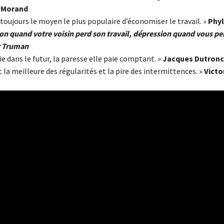
 Morand
 toujours le moyen le plus populaire d’économiser le travail. »
Phyl
sion quand votre voisin perd son travail, dépression quand vous pe
y Truman
aie dans le futur, la paresse elle paie comptant. »
Jacques Dutronc
st la meilleure des régularités et la pire des intermittences. »
Victo