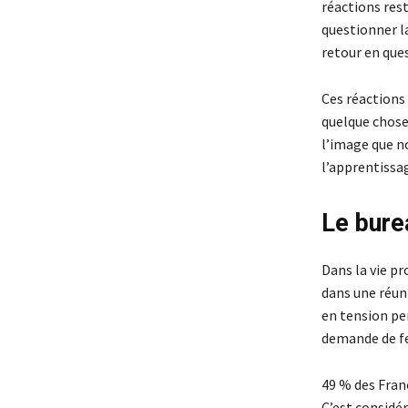
réactions res
questionner l
retour en que
Ces réactions
quelque chose
l’image que n
l’apprentissa
Le bure
Dans la vie pr
dans une réun
en tension pe
demande de fe
49 % des Franç
C’est considér