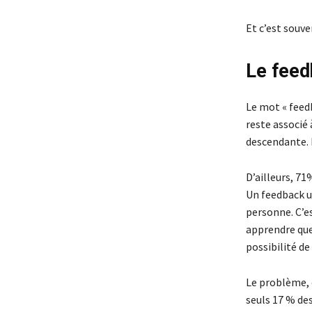
Et c’est souve
Le feed
Le mot « feed
reste associé 
descendante. 
D’ailleurs, 71
Un feedback u
personne. C’es
apprendre que
possibilité d
Le problème, c
seuls 17 % de