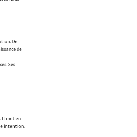
ation. De
aissance de
xes. Ses
. Il met en
re intention.