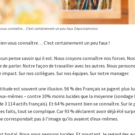
vous connaître... C’est certainement un peu faux Depositphotos
ien vous connaître… C’est certainement un peu faux !
acun pense savoir qui il est. Nous croyons connaître nos forces. Nos
de parler. Notre façon de travailler avec les autres. Nous pensons
 impact. Sur nos collègues. Sur nos équipes. Sur notre manager.
titude est souvent une illusion. 56 % des Français se jugent plus lu
eux-mêmes – contre 10% moins lucides que la moyenne (sondage 
 3 114 actifs français). Et 64 % pensent bien se connaître. Sur le 
les faits, tout se complique. Car 93 % déclarent avoir déjà été surpr
ne correspondait pas à l’image qu’ils avaient d’eux-mêmes.
t brutal. Nous nous pensons lucides. Et pourtant, le regard des a