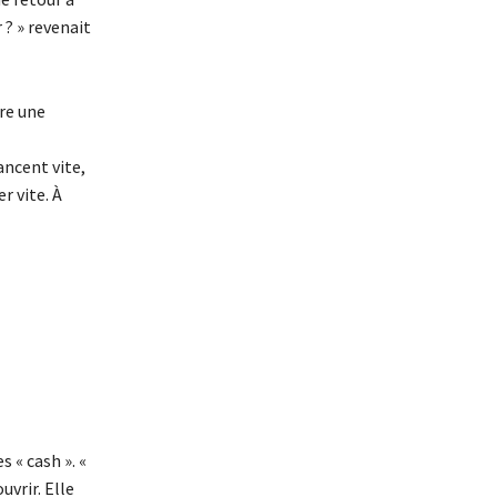
? » revenait
re une
ancent vite,
r vite. À
 « cash ». «
uvrir. Elle