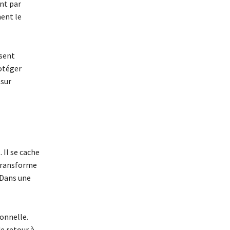
nt par
ent le
isent
otéger
 sur
 Il se cache
 transforme
 Dans une
ionnelle.
de retour à