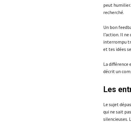
peut humilier.
recherché.
Un bon feedbac
l’action. Il ne
interrompu tro
et tes idées 
La différence 
décrit un com
Les ent
Le sujet dépas
qui ne sait pa
silencieuses. 