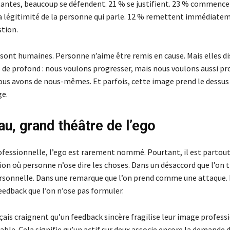
tantes, beaucoup se défendent. 21 % se justifient. 23 % commence
a légitimité de la personne qui parle. 12 % remettent immédiatem
stion.
 sont humaines. Personne n’aime être remis en cause. Mais elles d
 de profond : nous voulons progresser, mais nous voulons aussi pr
ous avons de nous-mêmes. Et parfois, cette image prend le dessus
ge.
au, grand théâtre de l’ego
ofessionnelle, l’ego est rarement nommé. Pourtant, il est partout.
ion où personne n’ose dire les choses. Dans un désaccord que l’on
rsonnelle. Dans une remarque que l’on prend comme une attaque.
edback que l’on n’ose pas formuler.
ais craignent qu’un feedback sincère fragilise leur image profess
able. Cela signifie qu’un actif sur deux associe encore la demande 