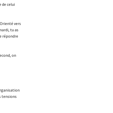
e de celui
 Orienté vers
mardi, tu as
de répondre
second, on
organisation
s tensions