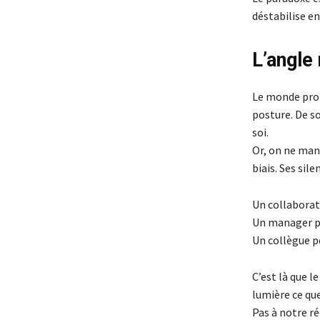
déstabilise e
L’angle
Le monde prof
posture. De so
soi.
Or, on ne man
biais. Ses si
Un collaborate
Un manager pe
Un collègue pe
C’est là que le
lumière ce que
Pas à notre ré