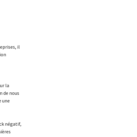
prises, il
tion
ur la
on de nous
e une
ck négatif,
ières