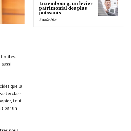
Luxembourg, un levier
patrimonial des plus
puissants
5 août 2026
 limites.
 aussi
cides que la
Fasterclass
papier, tout
is par un
utres nous