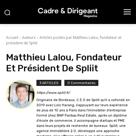
Accueil
Auteurs
Articles postés par Matthieu Lalou, fondateur et
président de Spliit
Matthieu Lalou, Fondateur
Et Président De Spliit
3 ARTICLES
0 Commentaires
https://www.spliit.fr/
Originaire de Bordeaux, C.E.O de Spliit qu'il a cofondé en
2019 avec Loïc Harang, s'appuyant sur leurs expérience
de plus de 10 ans à Paris dans l'immobilier d'entreprise.
Formé chez BNP Paribas Real Estate, après un diplôme
d'école de commerce, il accompagne startups et PME
dans leurs projets de recherche de bureaux. Spliit, une
agence immobilière 2.0, développe une approche