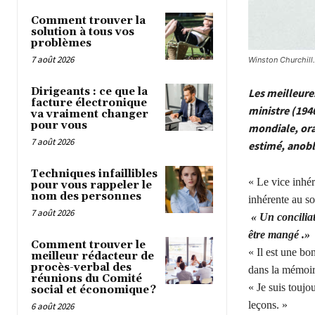
Comment trouver la
solution à tous vos
problèmes
7 août 2026
Winston Churchill.
Dirigeants : ce que la
Les meilleure
facture électronique
ministre (194
va vraiment changer
pour vous
mondiale, ora
7 août 2026
estimé, anobli
Techniques infaillibles
« Le vice inhér
pour vous rappeler le
nom des personnes
inhérente au so
7 août 2026
« Un conciliat
être mangé .»
Comment trouver le
« Il est une bon
meilleur rédacteur de
procès-verbal des
dans la mémoir
réunions du Comité
« Je suis toujo
social et économique ?
leçons. »
6 août 2026