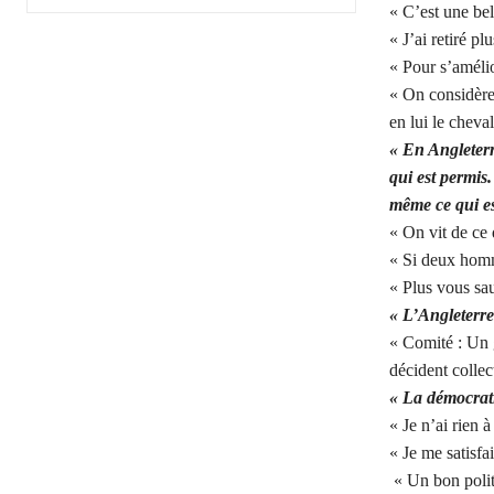
« C’est une bel
« J’ai retiré pl
« Pour s’amélio
« On considère
en lui le cheval
« En Angleterre
qui est permis.
même ce qui es
« On vit de ce 
« Si deux homm
« Plus vous sau
« L’Angleterre 
« Comité : Un 
décident collec
« La démocrati
« Je n’ai rien à
« Je me satisfa
« Un bon politi