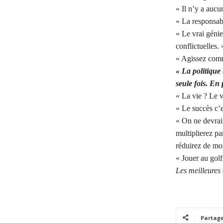
« Il n’y a aucu
« La responsabi
« Le vrai génie
conflictuelles. 
« Agissez comme
« La politique
seule fois. En 
« La vie ? Le v
« Le succès c’e
« On ne devrait
multiplierez pa
réduirez de moi
« Jouer au golf
Les meilleures 
Partag