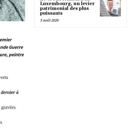
Luxembourg, un levier
patrimonial des plus
puissants
5 août 2026
remier
onde Guerre
ure, peintre
vertu
 dernier à
t gravées
es