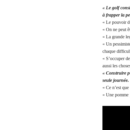
« Le golf cons
à frapper la pe
« Le pouvoir d
« On ne peut êt
« La grande leç
« Un pessimiste
chaque difficul
« S’occuper de
aussi les choses
« Construire pe
seule journée.
« Ce n’est que q
« Une pomme pa