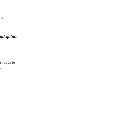
ns
 tué qu’une
s, vous le
e