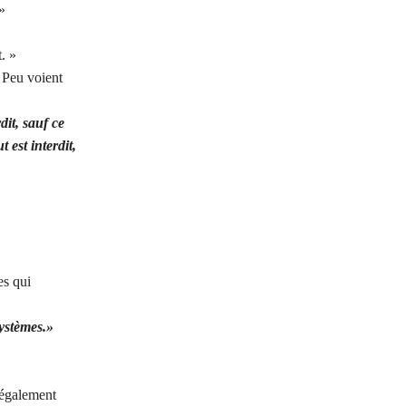
»
. »
 Peu voient
dit, sauf ce
t est
interdit,
es qui
systèmes.»
t également