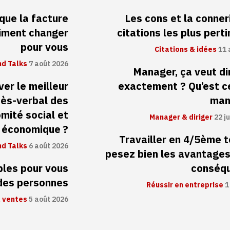
 que la facture
Les cons et la conneri
aiment changer
citations les plus pert
pour vous
Citations & idées
11 
d Talks
7 août 2026
Manager, ça veut di
er le meilleur
exactement ? Qu’est c
cès-verbal des
man
mité social et
Manager & diriger
22 ju
économique ?
Travailler en 4/5ème 
d Talks
6 août 2026
pesez bien les avantages
ibles pour vous
conséq
 des personnes
Réussir en entreprise
1
 ventes
5 août 2026