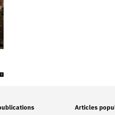
-
0
publications
Articles popu