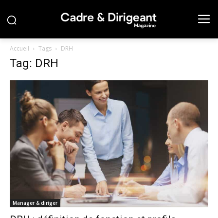
Accueil
Tags
DRH
Tag: DRH
Manager & diriger