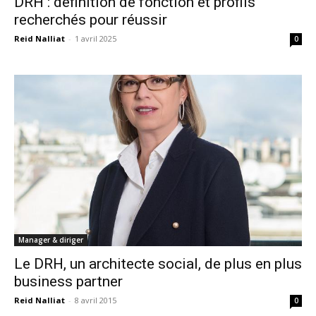
DRH : définition de fonction et profils
recherchés pour réussir
Reid Nalliat
-
1 avril 2025
0
Manager & diriger
Le DRH, un architecte social, de plus en plus
business partner
Reid Nalliat
-
8 avril 2015
0