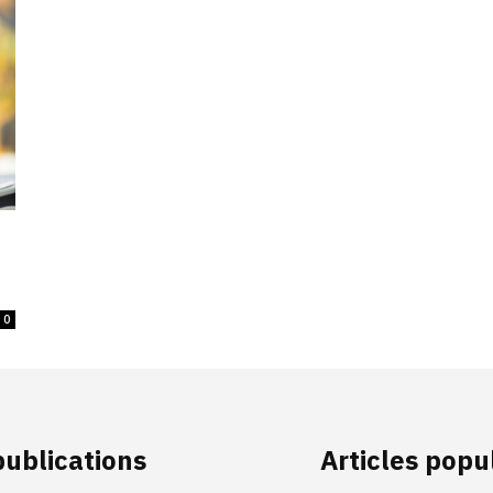
0
publications
Articles popu