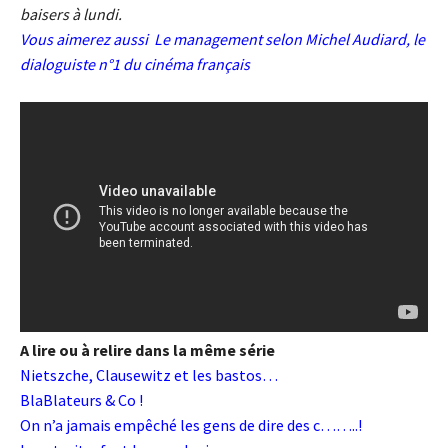
baisers à lundi.
Vous aimerez aussi
Le management selon Michel Audiard, le
dialoguiste n°1 du cinéma français
A lire ou à relire dans la même série
Nietszche, Clausewitz et les bastos…
BlaBlateurs & Co !
On n’a jamais empêché les gens de dire des c……..!