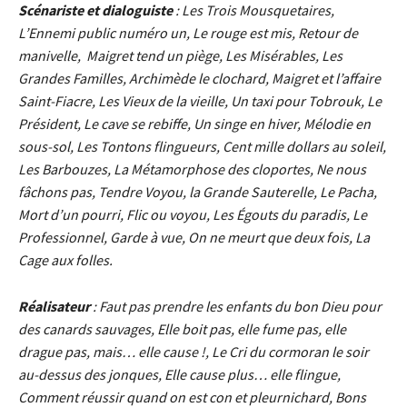
Scénariste et dialoguiste
: Les Trois Mousquetaires,
L’Ennemi public numéro un, Le rouge est mis, Retour de
manivelle,
Maigret tend un piège, Les Misérables, Les
Grandes Familles, Archimède le clochard, Maigret et l’affaire
Saint-Fiacre, Les Vieux de la vieille, Un taxi pour Tobrouk, Le
Président, Le cave se rebiffe, Un singe en hiver, Mélodie en
sous-sol, Les Tontons flingueurs, Cent mille dollars au soleil,
Les Barbouzes, La Métamorphose des cloportes, Ne nous
fâchons pas, Tendre Voyou, la Grande Sauterelle, Le Pacha,
Mort d’un pourri, Flic ou voyou, Les Égouts du paradis, Le
Professionnel, Garde à vue, On ne meurt que deux fois, La
Cage aux folles.
Réalisateur
: Faut pas prendre les enfants du bon Dieu pour
des canards sauvages, Elle boit pas, elle fume pas, elle
drague pas, mais… elle cause !, Le Cri du cormoran le soir
au-dessus des jonques, Elle cause plus… elle flingue,
Comment réussir quand on est con et pleurnichard, Bons