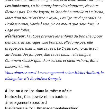
Les Barbouzes
, La Métamorphose des cloportes, Ne nous
fâchons pas, Tendre Voyou, la Grande Sauterelle et Le Pacha,
Mort d’un pourri et Flic ou voyou, Les Égouts du paradis, Le
Professionnel, Garde à vue, On ne meurt que deux fois, La
Cage aux folles.
Réalisateur
: Faut pas prendre les enfants du bon Dieu pour
des canards sauvages, Elle boit pas, elle fume pas, elle
drague pas, mais… elle cause !, Le Cri du cormoran le soir
au-dessus des jonques, Elle cause plus… elle flingue,
Comment réussir quand on est con et pleurnichard, Bons
baisers à lundi.
Vous aimerez aussi
Le management selon Michel Audiard, le
dialoguiste n°1 du cinéma français
A lire ou à relire dans la même série
Nietszche, Clausewitz et les bastos…
#managementalaaudiard
BlaBlateurs & Co ! #managementalaaudiard