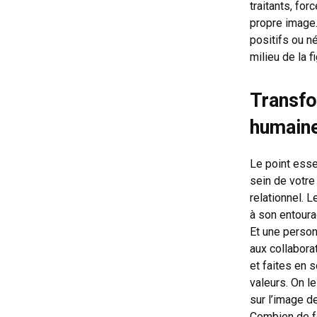
traitants, for
propre image.
positifs ou n
milieu de la f
Transfo
humaine
Le point esse
sein de votre
relationnel. L
à son entourag
Et une person
aux collabora
et faites en 
valeurs. On le
sur l’image d
Combien de fo