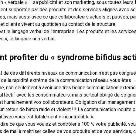
 « verbale » – sa publicité et son marketing, sous toutes leurs
nt supportée par des produits et des services alignés avec se
, mais aussi avec ce que collaborateurs actuels et passés, pa
et clients vivent au quotidien au contact de la structure.
est le langage verbal de l’entreprise. Les produits et les service
s »,
le langage non verbal
.
 profiter du « syndrome bifidus actif
nt de ces différents niveaux de communication n’est pas congruen
 de la rapidité extrême de la communication réseau, vous êtes …
, non seulement à avoir une très bonne communication externe, 
n affectif avec les consommateurs, mais surtout obligé de soigne
t humainement vos collaborateurs. Obligation d’un management b
un retour de bâton raide et violent !!! La communication induite 
nt avec vous est totalement « incontrôlable ».
ire ce que vous voulez et contrôler à 100 % votre publicité, vo
 de mal à maîtriser celles de vos produits et de vos services, 