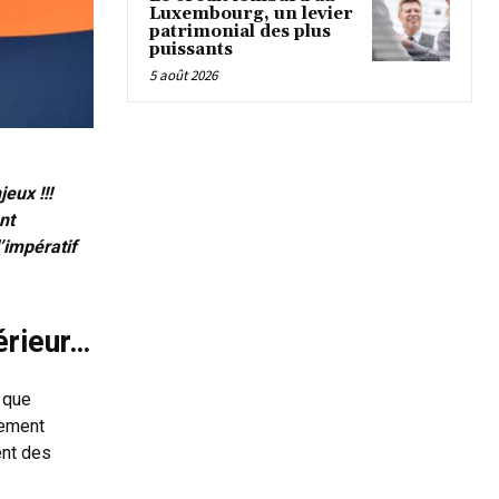
Luxembourg, un levier
patrimonial des plus
puissants
5 août 2026
eux !!!
nt
’impératif
térieur…
 que
rement
ent des