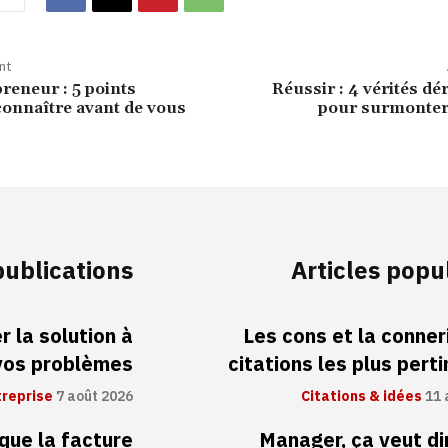
nt
reneur : 5 points
Réussir : 4 vérités d
connaître avant de vous
pour surmonter 
publications
Articles popu
 la solution à
Les cons et la conneri
vos problèmes
citations les plus pert
treprise
7 août 2026
Citations & idées
11 
 que la facture
Manager, ça veut di