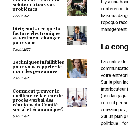
Comment trouver la
Il y a une bon
solution à tous vos
conférence dé
problèmes
liaisons dange
7 août 2026
l’époque raco
Dirigeants : ce que la
management et
facture électronique
va vraiment changer
pour vous
La con
7 août 2026
La qualité de 
Techniques infaillibles
pour vous rappeler le
communicatio
nom des personnes
votre entrepr
7 août 2026
Sur le plan in
interlocuteu
Comment trouver le
meilleur rédacteur de
(son langage 
procès-verbal des
ce qu’il pens
réunions du Comité
social et économique ?
convainquez,
6 août 2026
Sur un plan p
politique… fo