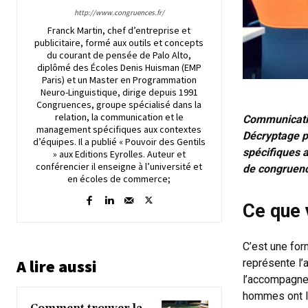
http://www.congruences.fr/
Franck Martin, chef d’entreprise et
publicitaire, formé aux outils et concepts
du courant de pensée de Palo Alto,
diplômé des Écoles Denis Huisman (EMP
Paris) et un Master en Programmation
Neuro-Linguistique, dirige depuis 1991
Congruences, groupe spécialisé dans la
relation, la communication et le
Communicatio
management spécifiques aux contextes
Décryptage p
d’équipes. Il a publié « Pouvoir des Gentils
spécifiques 
» aux Editions Eyrolles. Auteur et
conférencier il enseigne à l’université et
de congruen
en écoles de commerce;
Ce que v
C’est une for
A lire aussi
représente l’
l’accompagne
hommes ont l