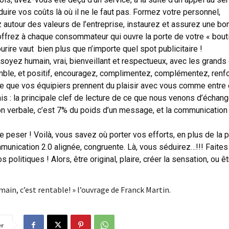
duire vos coûts là où il ne le faut pas. Formez votre personnel,
utour des valeurs de l’entreprise, instaurez et assurez une bo
ffrez à chaque consommateur qui ouvre la porte de votre « bout
urire vaut bien plus
que n’importe quel spot publicitaire !
 soyez humain, vrai, bienveillant et respectueux, avec les grand
umble, et positif, encouragez, complimentez, complémentez, renf
te que vos équipiers prennent du plaisir avec vous comme entre 
iais : la principale clef de lecture de ce que nous venons d’échange
 verbale, c’est 7% du poids d’un message, et la communication
.
e peser ! Voilà, vous savez où porter vos efforts, en plus de la p
munication 2.0 alignée, congruente. Là, vous séduirez…!!! Faites
politiques ! Alors, être original, plaire, créer la sensation, ou êt
in, c’est rentable! » l’ouvrage de Franck Martin.
er