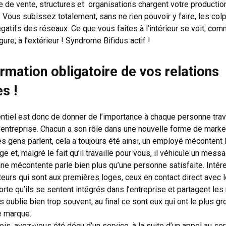
ce de vente, structures et organisations chargent votre productio
 Vous subissez totalement, sans ne rien pouvoir y faire, les col
égatifs des réseaux. Ce que vous faites à l’intérieur se voit, co
igure, à l’extérieur ! Syndrome Bifidus actif !
rmation obligatoire de vos relations
s !
ntiel est donc de donner de l’importance à chaque personne trava
 entreprise. Chacun a son rôle dans une nouvelle forme de marke
es gens parlent, cela a toujours été ainsi, un employé mécontent l
e et, malgré le fait qu’il travaille pour vous, il véhicule un messa
ne mécontente parle bien plus qu’une personne satisfaite. Inté
teurs qui sont aux premières loges, ceux en contact direct avec l
sorte qu’ils se sentent intégrés dans l’entreprise et partagent l
s oublie bien trop souvent, au final ce sont eux qui ont le plus g
e marque.
is, avez-vous été déçu d’un service, à la suite d’un appel au serv