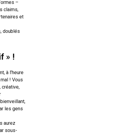
 formes –
s claims,
rtenaires et
s, doublés
 » !
t, à l’heure
 mal ! Vous
créative,
r
ienveillant,
par les gens
us aurez
car sous-