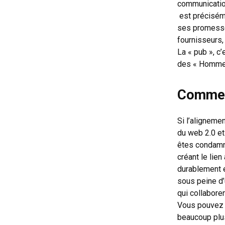
communication
est préciséme
ses promesses
fournisseurs, 
La « pub », c’
des « Homme
Comment
Si l’aligneme
du web 2.0 et
êtes condamné
créant le lie
durablement e
sous peine d’
qui collabore
Vous pouvez d
beaucoup plus