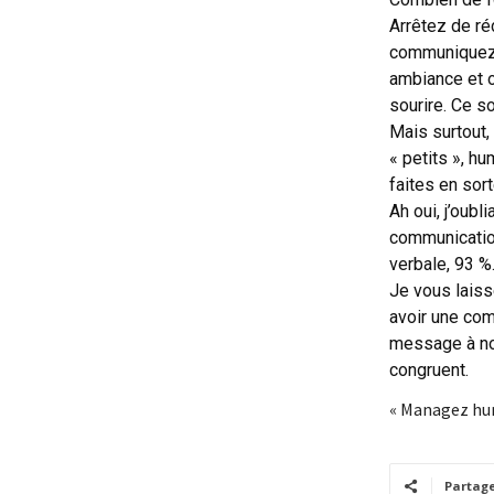
Arrêtez de ré
communiquez a
ambiance et o
sourire.
Ce so
Mais surtout,
« petits », h
faites en sor
Ah oui, j’oubl
communication
verbale, 93 %
Je vous laiss
avoir une com
message à nos 
congruent.
« Managez huma
Partag