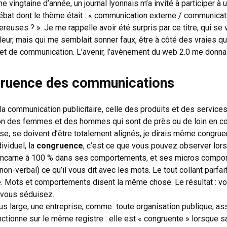
ne vingtaine d’année, un journal lyonnais m’a invité à participer à 
bat dont le thème était : « communication externe / communicati
reuses ? ». Je me rappelle avoir été surpris par ce titre, qui se v
leur, mais qui me semblait sonner faux, être à côté des vraies q
 de communication. L’avenir, l’avènement du web 2.0 me donna 
gruence des communications
la communication publicitaire, celle des produits et des services
n des femmes et des hommes qui sont de près ou de loin en co
ise, se doivent d’être totalement alignés, je dirais même congrue
dividuel, la
congruence
, c’est ce que vous pouvez observer lor
r incarne à 100 % dans ses comportements, et ses micros comp
non-verbal) ce qu’il vous dit avec les mots. Le tout collant parfa
e. Mots et comportements disent la même chose. Le résultat : v
 vous séduisez.
lus large, une entreprise, comme toute organisation publique, ass
nctionne sur le même registre : elle est « congruente » lorsque 