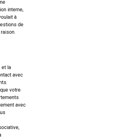
une
on interne,
oulait à
uestions de
raison.
 et la
ntact avec
nts.
sque votre
ortements
itement avec
ous
ociative,
sa