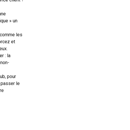
nne
ique » un
s comme les
orcez et
eux.
r : la
 non-
ub, pour
 passer le
re