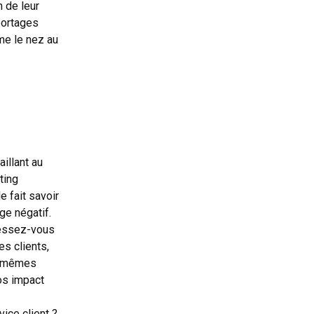
n de leur
portages
mme le nez au
illant au
ting
e fait savoir
ge négatif.
ressez-vous
es clients,
es mêmes
ros impact
ice client ?