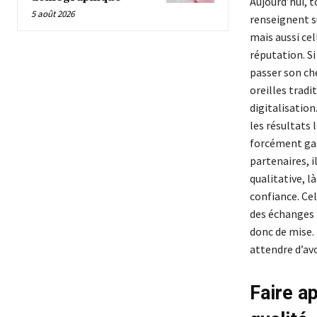
Aujourd’hui, t
5 août 2026
renseignent su
mais aussi cell
réputation. S
passer son che
oreilles trad
digitalisation
les résultats 
forcément gage
partenaires, i
qualitative, l
confiance. Ce
des échanges i
donc de mise. 
attendre d’avo
Faire a