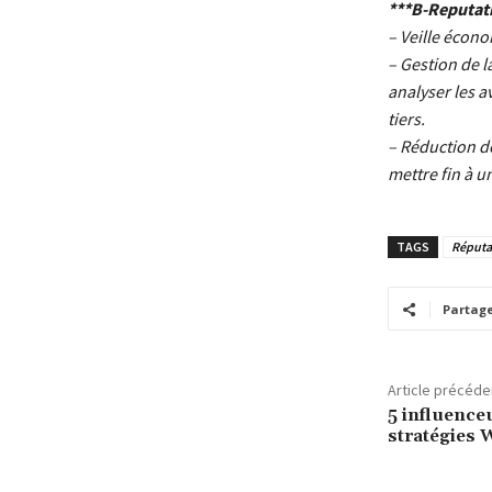
***B-Reputat
– Veille écono
– Gestion de l
analyser les a
tiers.
– Réduction de
mettre fin à u
TAGS
Réputat
Partag
Article précéde
5 influence
stratégies 