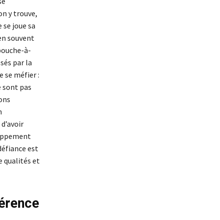
se
on y trouve,
e se joue sa
ien souvent
 bouche-à-
sés par la
e se méfier :
e sont pas
bons
n
 d’avoir
loppement
défiance est
e qualités et
férence