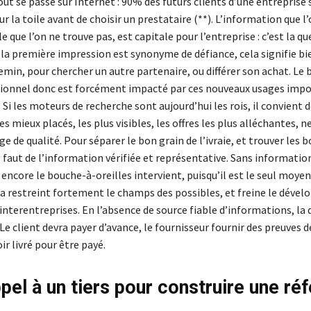
out se passe sur Internet : 90% des futurs clients d’une entreprise 
r la toile avant de choisir un prestataire (**). L’information que l’
e que l’on ne trouve pas, est capitale pour l’entreprise : c’est la qu
i la première impression est synonyme de défiance, cela signifie b
min, pour chercher un autre partenaire, ou différer son achat. Le
itionnel donc est forcément impacté par ces nouveaux usages impo
. Si les moteurs de recherche sont aujourd’hui les rois, il convient d
les mieux placés, les plus visibles, les offres les plus alléchantes, n
 de qualité. Pour séparer le bon grain de l’ivraie, et trouver les 
l faut de l’information vérifiée et représentative. Sans informatio
à encore le bouche-à-oreilles intervient, puisqu’il est le seul moyen
la restreint fortement le champs des possibles, et freine le déve
nterentreprises. En l’absence de source fiable d’informations, la 
Le client devra payer d’avance, le fournisseur fournir des preuves d
ir livré pour être payé.
ppel à un tiers pour construire une ré