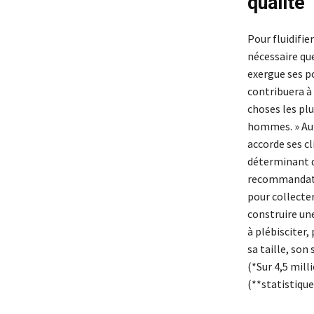
qualité
Pour fluidifier
nécessaire qu
exergue ses po
contribuera à 
choses les plu
hommes. » Autr
accorde ses cl
déterminant d
recommandation
pour collecter
construire un
à plébisciter,
sa taille, son
(*Sur 4,5 mill
(**statistique