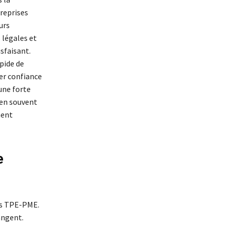
reprises
urs
 légales et
isfaisant.
pide de
ner confiance
une forte
ien souvent
ment
e
des TPE-PME.
angent.