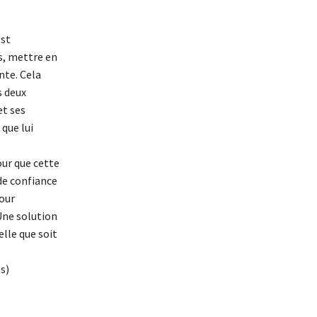
est
s, mettre en
nte. Cela
s deux
et ses
 que lui
our que cette
 de confiance
pour
Une solution
elle que soit
s)