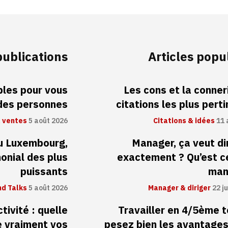
publications
Articles popu
ibles pour vous
Les cons et la conneri
 des personnes
citations les plus pert
 ventes
5 août 2026
Citations & idées
11 
au Luxembourg,
Manager, ça veut di
monial des plus
exactement ? Qu’est c
puissants
man
d Talks
5 août 2026
Manager & diriger
22 ju
tivité : quelle
Travailler en 4/5ème 
 vraiment vos
pesez bien les avantages