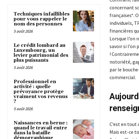
concernant so
Techniques infaillibles
françaises*. O
pour vous rappeler le
individuels, T
nom des personnes
financières qu
5 août 2026
Lorsque l’on n
Le crédit lombard au
savoir si l’on
Luxembourg, un
! Contraireme
levier patrimonial des
plus puissants
notoriété, gag
5 août 2026
par le bouche
commercial.
Professionnel en
activité : quelle
prévoyance protège
Aujourd’
vraiment vos revenus
?
renseign
5 août 2026
Naissances en berne :
C’est en tout
quand le travail entre
Mais est-ce to
dans la bataille
démographique