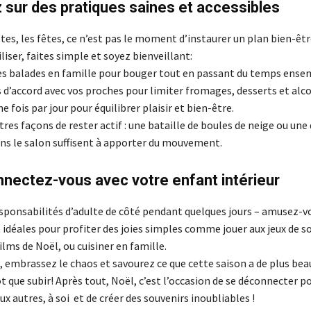
 sur des pratiques saines et accessibles
s, les fêtes, ce n’est pas le moment d’instaurer un plan bien-être
iliser, faites simple et soyez bienveillant:
es balades en famille pour bouger tout en passant du temps ense
 d’accord avec vos proches pour limiter fromages, desserts et alco
fois par jour pour équilibrer plaisir et bien-être.
tres façons de rester actif : une bataille de boules de neige ou une
ns le salon suffisent à apporter du mouvement.
nnectez-vous avec votre enfant intérieur
esponsabilités d’adulte de côté pendant quelques jours – amusez-vo
idéales pour profiter des joies simples comme jouer aux jeux de so
ilms de Noël, ou cuisiner en famille.
 embrassez le chaos et savourez ce que cette saison a de plus beau 
t que subir! Après tout, Noël, c’est l’occasion de se déconnecter p
x autres, à soi et de créer des souvenirs inoubliables !