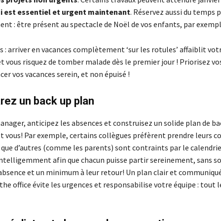
ui est essentiel et urgent maintenant
. Réservez aussi du temps p
nt : être présent au spectacle de Noël de vos enfants, par exempl
 : arriver en vacances complètement ‘sur les rotules’ affaiblit vo
t vous risquez de tomber malade dès le premier jour ! Priorisez vo
r vos vacances serein, et non épuisé !
rez un back up plan
anager, anticipez les absences et construisez un solide plan de b
et vous! Par exemple, certains collègues préfèrent prendre leurs c
 que d’autres (comme les parents) sont contraints par le calendrier
intelligemment afin que chacun puisse partir sereinement, sans so
absence et un minimum à leur retour! Un plan clair et communiqué 
the office évite les urgences et responsabilise votre équipe : tout 