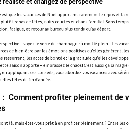
 réaliste et changez de perspective
é est que les vacances de Noël apportent rarement le repos et la r
 plutôt repas de fêtes, nuits courtes et chaos familial. Sans temps
tion, fatigue, et retour au bureau plus tendu qu’au départ.
rspective – voyez le verre de champagne à moitié plein – les vaca
rces de bien-être par les émotions positives qu’elles génèrent, les
es resserrent, les actes de bonté et la gratitude qu’elles développe
cette saison apporte – embrassez le chaos! C’est aussi ça la magie 
, en appliquant ces conseils, vous abordez vos vacances avec sérén
belles fêtes de fin d’année.
2 : Comment profiter pleinement de 
es
sont là, mais êtes-vous prêt à en profiter pleinement ? Entre les 