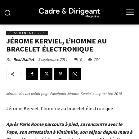
RÉUSSIR EN ENTREPRISE
JÉROME KERVIEL, L’HOMME AU
BRACELET ÉLECTRONIQUE
5 septembre 2014
0
734
Par
Reid Nalliat
Jérome Kerviel crédit page Facebook Jérome-Kerviel 4 septembre 2014
Jérome Kerviel, l’homme au bracelet électronique
Après Paris Rome parcouru à pied, sa rencontre avec le
Pape, son arrestation à Vintimille, son séjour depuis mars à