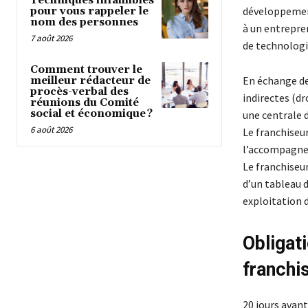
Techniques infaillibles
développement
pour vous rappeler le
nom des personnes
à un entrepre
7 août 2026
de technologi
Comment trouver le
En échange de 
meilleur rédacteur de
procès-verbal des
indirectes (dr
réunions du Comité
social et économique ?
une centrale 
6 août 2026
Le franchiseur
l’accompagne 
Le franchiseur
d’un tableau d
exploitation 
Obligat
franchi
20 jours avant