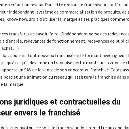
 en créant un réseau. Par cette option, le franchiseur confère un 
neur indépendant : système de commercialisation de produits, de s
es, know-how, droit d’utiliser la marque et ses pratiques commer
ces transferts de savoir-faire, l’indépendant verse des redevances
oit d’entrée, redevances de fonctionnement, redevances de publici
d’achat…)
 doit soutenir tout nouveau franchisé en le formant avec rigueur. I
jusqu’à ce qu’il devienne un franchisé performant sur sa zone de c
 apporte un SAV de la vente de son concept au franchisé. Cela passe
e bord et une animation du réseau qui assistera le franchisé dans
de la marque
ions juridiques et contractuelles du
seur envers le franchisé
 de signer quoi que ce soit, le franchiseur doit remettre au candida