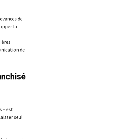
devances de
opper la
ières
unication de
anchisé
s – est
aisser seul