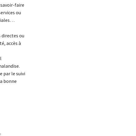
savoir-faire
ervices ou
ciales…
 directes ou
té, accès à
l
halandise.
 par le suivi
 sa bonne
t