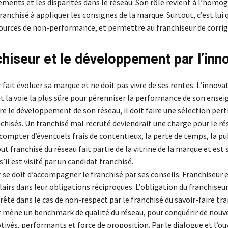
ments et les disparités dans le réseau. Son rôle revient à l’homog
ranchisé à appliquer les consignes de la marque. Surtout, c’est lui q
ources de non-performance, et permettre au franchiseur de corriger
chiseur et le développement par l’inn
 fait évoluer sa marque et ne doit pas vivre de ses rentes. L’innova
t la voie la plus sûre pour pérenniser la performance de son ensei
e le développement de son réseau, il doit faire une sélection per
hisés. Un franchisé mal recruté deviendrait une charge pour le rés
ompter d’éventuels frais de contentieux, la perte de temps, la pu
 franchisé du réseau fait partie de la vitrine de la marque et est
il est visité par un candidat franchisé.
 se doit d’accompagner le franchisé par ses conseils. Franchiseur 
lairs dans leur obligations réciproques. L’obligation du franchiseu
rête dans le cas de non-respect par le franchisé du savoir-faire tr
r mène un benchmark de qualité du réseau, pour conquérir de nouv
ivés, performants et force de proposition. Par le dialogue et l’ouv