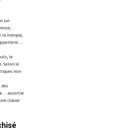
s sur
resse,
e la marque,
veloppement…
uts, le
e. Selon le
atiques non
, des
ue… assortie
une clause
chisé