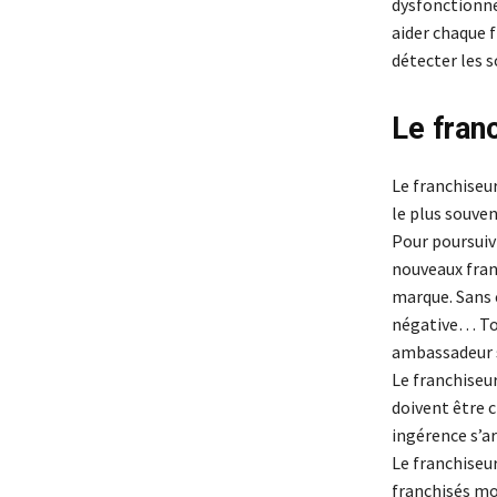
dysfonctionne
aider chaque f
détecter les s
Le fran
Le franchiseur
le plus souven
Pour poursuivr
nouveaux franc
marque. Sans c
négative… Tout
ambassadeur s’
Le franchiseur
doivent être c
ingérence s’ar
Le franchiseu
franchisés mot