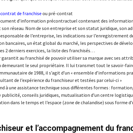
e
contrat de franchise
ou pré-contrat
ocument d’information précontractuel contenant des information
t son réseau. Nom de son entreprise et son statut juridique, son ad
Responsable de l’entreprise, les indications sur l’enregistrement d
ion bancaires, un état global du marché, les perspectives de dé
s 2 derniers exercices, la liste des franchisés…
 garantit au franchisé de pouvoir utiliser sa marque avec ses attrib
 demeurant le seul propriétaire. Il lui transmet tout le savoir-fair
munautaire de 1988, il s’agit d’un « ensemble d’informations pr
ultant de l’expérience du franchiseur et testées par celui-ci »
nd à une assistance technique sous différentes formes : formation
publicité, conseils juridiques, mutualisation d’un centre logistiq
ation dans le temps et l’espace (zone de chalandise) sous forme d’
chiseur et l’accompagnement du fran