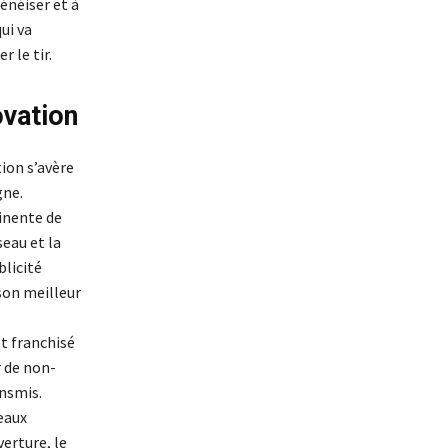
énéiser et à
ui va
 le tir.
ovation
tion s’avère
gne.
tinente de
eau et la
blicité
 son meilleur
et franchisé
r de non-
ansmis.
eaux
erture, le