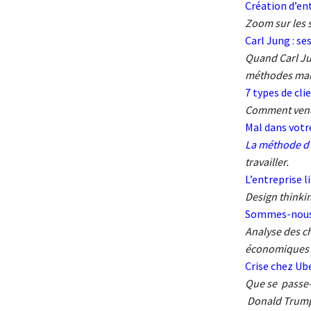
Création d’ent
Zoom sur les 
Carl Jung : 
Quand Carl Jun
méthodes mana
7 types de cl
Comment vendre
Mal dans votre
La méthode d’
travailler.
L’entreprise li
Design thinki
Sommes-nous 
Analyse des c
économiques p
Crise chez Ub
Que se passe-t
Donald Trum