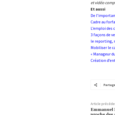
et vidéo comp
Et aussi
De l’importa
Cadre au forfai
L’emploi des 
3 façons de v
le reporting,
Mobiliser le 
« Manageur du
Création d’ent
Partag
Article précéde
Emmanuel Ma
proche des 