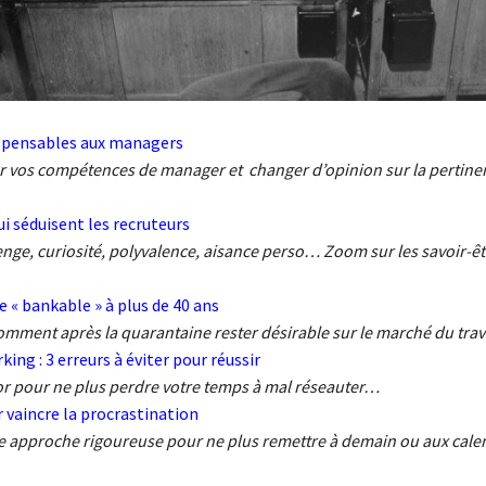
spensables aux managers
r vos compétences de manager et changer d’opinion sur la pertinen
ui séduisent les recruteurs
nge, curiosité, polyvalence, aisance perso… Zoom sur les savoir-êt
« bankable » à plus de 40 ans
omment après la quarantaine rester désirable sur le marché du tra
ing : 3 erreurs à éviter pour réussir
 or pour ne plus perdre votre temps à mal réseauter…
 vaincre la procrastination
 approche rigoureuse pour ne plus remettre à demain ou aux cale