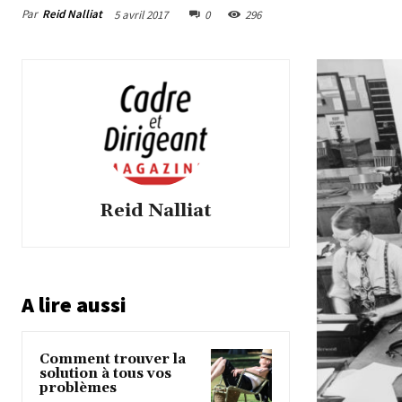
Par
Reid Nalliat
5 avril 2017
0
296
Reid Nalliat
A lire aussi
Comment trouver la
solution à tous vos
problèmes