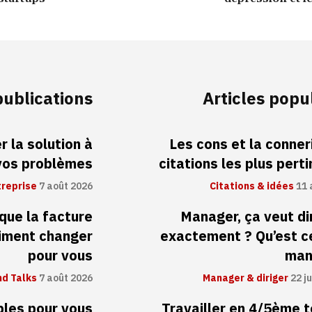
publications
Articles popu
 la solution à
Les cons et la conneri
vos problèmes
citations les plus pert
treprise
7 août 2026
Citations & idées
11 
 que la facture
Manager, ça veut di
aiment changer
exactement ? Qu’est c
pour vous
man
d Talks
7 août 2026
Manager & diriger
22 ju
ibles pour vous
Travailler en 4/5ème 