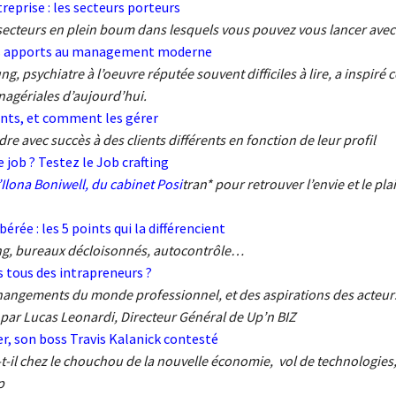
reprise : les secteurs porteurs
secteurs en plein boum dans lesquels vous pouvez vous lancer avec
ses apports au management moderne
g, psychiatre à l’oeuvre réputée souvent difficiles à lire, a inspiré 
gériales d’aujourd’hui.
ients, et comment les gérer
 avec succès à des clients différents en fonction de leur profil
 job ? Testez le Job crafting
Ilona Boniwell, du cabinet Posi
tran* pour retrouver l’envie et le plai
bérée : les 5 points qui la différencient
ng, bureaux décloisonnés, autocontrôle…
tous des intrapreneurs ?
hangements du monde professionnel, et des aspirations des acteur
ar Lucas Leonardi, Directeur Général de Up’n BIZ
er, son boss Travis Kalanick contesté
-il chez le chouchou de la nouvelle économie, vol de technologies
p