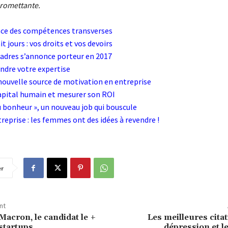
romettante.
nce des compétences transverses
t jours : vos droits et vos devoirs
cadres s’annonce porteur en 2017
endre votre expertise
 nouvelle source de motivation en entreprise
capital humain et mesurer son ROI
 bonheur », un nouveau job qui bouscule
reprise : les femmes ont des idées à revendre !
er
nt
cron, le candidat le +
Les meilleures citat
startups
dépression et l