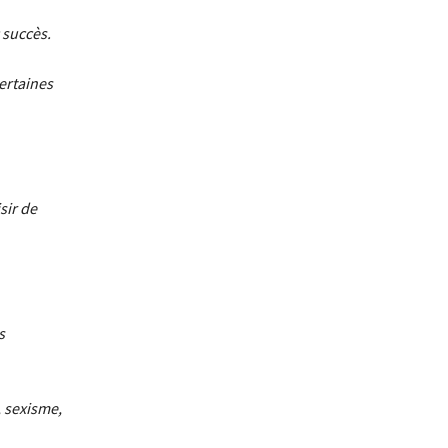
 succès.
certaines
sir de
s
, sexisme,