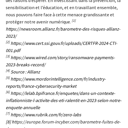
des raisons d’espérer. En investissant dans la prévention, la
sensibilisation et l’éducation, et en travaillant ensemble,
nous pouvons faire face à cette menace grandissante et
[1]
protéger notre avenir numérique.
https://newsroom.allianz.fr/barometre-des-risques-allianz-
2023/
[2]
https://www.cert.ssi.gouv.fr/uploads/CERTFR-2024-CTI-
001.pdf
[3]
https://www.wired.com/story/ransomware-payments-
2023-breaks-record/
[4]
Source : Allianz
[5]
https://www.mordorintelligence.com/fr/industry-
reports/france-cybersecurity-market
[6]
https://lelab.bpifrance.fr/enquetes/dans-un-contexte-
inflationniste-l-activite-des-eti-ralentit-en-2023-selon-notre-
enquete-annuelle
[7]
https://www.rubrik.com/fr/zero-labs
[8]
h
ttps://europe.forum-incyber.com/barometre-fuites-de-