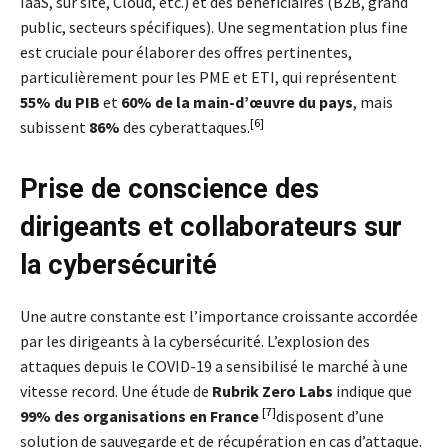
IaaS, sur site, Cloud, etc.) et des bénéficiaires (B2B, grand
public, secteurs spécifiques). Une segmentation plus fine
est cruciale pour élaborer des offres pertinentes,
particulièrement pour les PME et ETI, qui représentent
55% du PIB
et
60% de la
main-d’œuvre du pays
, mais
[6]
subissent
86%
des cyberattaques
.
Prise de conscience des
dirigeants et collaborateurs sur
la cybersécurité
Une autre constante est l’importance croissante accordée
par les dirigeants à la cybersécurité. L’explosion des
attaques depuis le COVID-19 a sensibilisé le marché à une
vitesse record. Une étude de
Rubrik Zero Labs
indique que
[7]
99% des organisations en France
disposent d’une
solution de sauvegarde et de récupération en cas d’attaque.