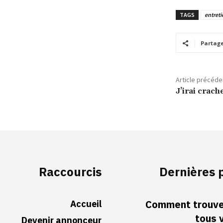
TAGS
entret
Partag
Article précéde
J’irai crac
Raccourcis
Dernières 
Accueil
Comment trouver
tous 
Devenir annonceur