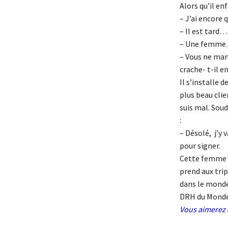
Alors qu’il en
– J’ai encore
– Il est tard…
– Une femme…
– Vous ne man
crache- t-il 
Il s’installe 
plus beau clie
suis mal. Soud
:
– Désolé, j’y 
pour signer.
Cette femme fa
prend aux trip
dans le monde 
DRH du Monde 
Vous aimerez 