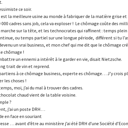
t.
essimiste ce soir.
est la meilleure usine au monde à fabriquer de la matière grise et à
 000 cadres sans job, cela va exploser ! Le chômage coûte des mill
arche sur la tête, et les technocrates qui raffinent : temps plein
tinue, ou temps partiel sur une longue période, différent si tu l’as
devenu un vrai business, et mon chef qui me dit que le chômage cré
 le chômage !
mbattre un ennemi a intérêt à le garder en vie, disait Nietzsche.
ong trait de vin et reprend.
ppartiens à ce chômage business, experte es chômage… J’y crois plu
r les choses !
emps, moi, j’ai du mal à trouver des cadres.
hocolat chaud vient de la table voisine.
mple ?
nt, j’ai un poste DRH…
de en face en souriant
resse … avant d’être au ministère j’ai été DRH d’une Société d’Ec