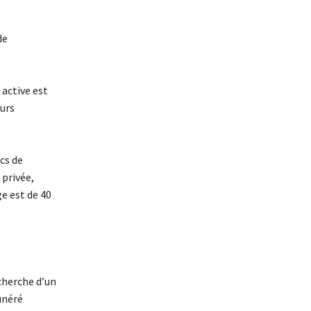
de
 active est
eurs
cs de
 privée,
e est de 40
echerche d’un
unéré