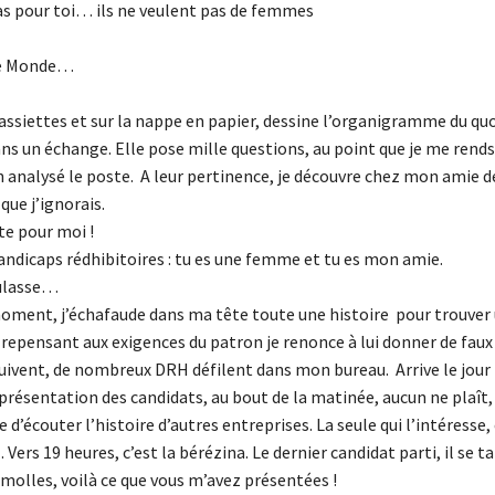
pas pour toi… ils ne veulent pas de femmes
de Monde…
 assiettes et sur la nappe en papier, dessine l’organigramme du qu
dans un échange. Elle pose mille questions, au point que je me ren
en analysé le poste. A leur pertinence, je découvre chez mon amie d
ue j’ignorais.
te pour moi !
andicaps rédhibitoires : tu es une femme et tu es mon amie.
eulasse…
ment, j’échafaude dans ma tête toute une histoire pour trouver
 repensant aux exigences du patron je renonce à lui donner de faux 
 suivent, de nombreux DRH défilent dans mon bureau. Arrive le jour
présentation des candidats, au bout de la matinée, aucun ne plaît,
 d’écouter l’histoire d’autres entreprises. La seule qui l’intéresse, 
 Vers 19 heures, c’est la bérézina. Le dernier candidat parti, il se ta
 molles, voilà ce que vous m’avez présentées !