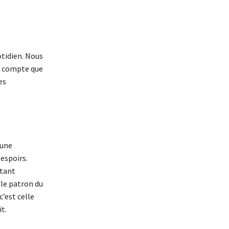
otidien. Nous
ds compte que
es
 une
espoirs.
 tant
 le patron du
c’est celle
it.