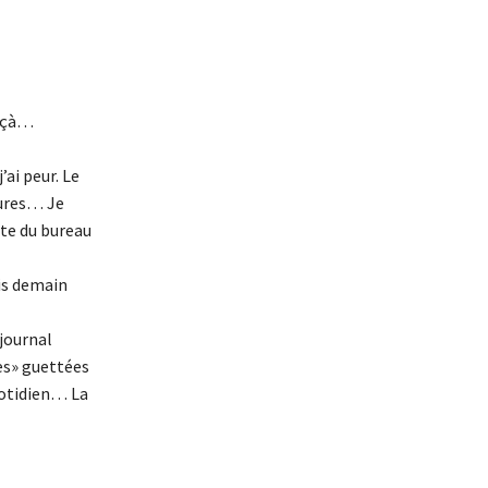
r çà…
ai peur. Le
eures… Je
rte du bureau
ois demain
 journal
nes» guettées
uotidien… La