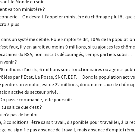
sant le Monde du soir.
nt va ton ministère ?
ne connerie…On devrait l’appeler ministère du chômage plutôt que 
crois plus
e dans un système débile. Pole Emploi te dit, 10 % de la population
est faux, il y en aurait au moins 9 millions, si tu ajoutes les chôm
locataires du RSA, non inscrits découragés, temps partiels subis…
n venir ?
28 millions d’actifs, 6 millions sont fonctionnaires ou agents publi
ôlées par l’Etat, La Poste, SNCF, EDF…. Donc la population active
e perdre son emploi, est de 22 millions, donc notre taux de chômag
ation active du secteur privé…
t. On passe commande, elle poursuit:
tu sais ce que c’est ?
ui n’a pas de boulot…
e, 3 conditions : être sans travail, disponible pour travailler, à la r
age ne signifie pas absence de travail, mais absence d’emploi rém