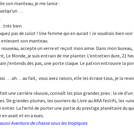
file son manteau, je me lance :
 quelqu’un …
.
très bien.
quez pas de culot ! Une femme qui en aurait ! Je voudrais bien voi
en enlevant son manteau.
de nouveau, accepte un verre et reçoit mon amie. Dans mon bureau, j’
nt, Le Monde, je suis entrain de me planter. L’entretien dure, 21 h
ain j’entends des pas, une porte claque. Le patron entrouvre la po
vais … ah… au fait, vous avez raison, elle les écrase tous, je la rev
it une carrière réussie, connaît les plus grandes joies : la vie d’un
es. De grandes plumes, les ouvriers du Livre au AKA festifs, les «u
entier. La fierté de porter une partie du prestige planétaire du q
en avait et en a eues.
aussi
Aventure de chasse sous les tropiques