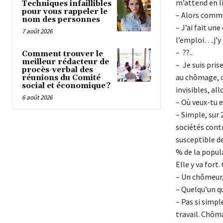
m’attend en li
Techniques infaillibles
pour vous rappeler le
– Alors comme
nom des personnes
– J’ai fait u
7 août 2026
l’emploi….j’y 
– ??..
Comment trouver le
meilleur rédacteur de
– Je suis pris
procès-verbal des
au chômage, c’
réunions du Comité
social et économique ?
invisibles, al
6 août 2026
– Où veux-tu e
– Simple, sur 
sociétés contr
susceptible d
% de la popul
Elle y va for
– Un chômeur, 
– Quelqu’un q
– Pas si simpl
travail. Chôm