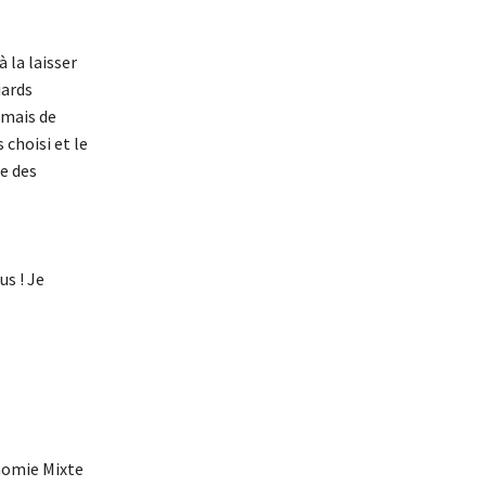
 la laisser
iards
 mais de
 choisi et le
e des
s ! Je
onomie Mixte