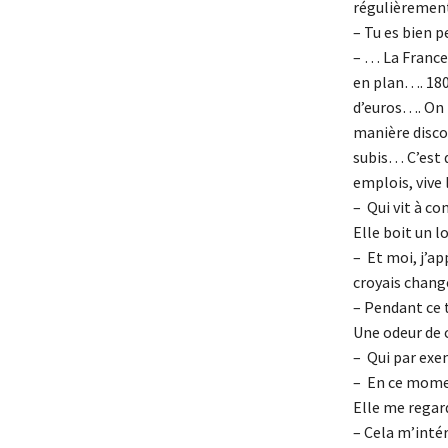
régulièremen
– Tu es bien p
– … La France 
en plan…. 180
d’euros…. On m
manière discon
subis… C’est 
emplois, vive
– Qui vit à co
Elle boit un l
– Et moi, j’a
croyais change
– Pendant ce t
Une odeur de c
– Qui par exe
– En ce mome
Elle me regar
– Cela m’inté