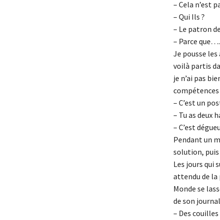
– Cela n’est 
– Qui Ils ?
– Le patron 
– Parce que….
Je pousse les
voilà partis 
je n’ai pas bi
compétences q
– C’est un pos
– Tu as deux h
– C’est dégu
Pendant un mo
solution, puis
Les jours qui
attendu de la 
Monde se lasse
de son journal.
– Des couilles