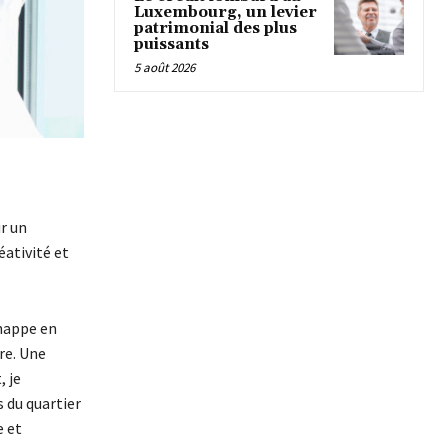
Luxembourg, un levier
patrimonial des plus
puissants
5 août 2026
ur un
éativité et
 nappe en
vre. Une
, je
s du quartier
e et