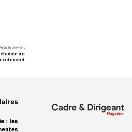
Article suivant
 choisir un
ecrutement
laires
e : les
inentes