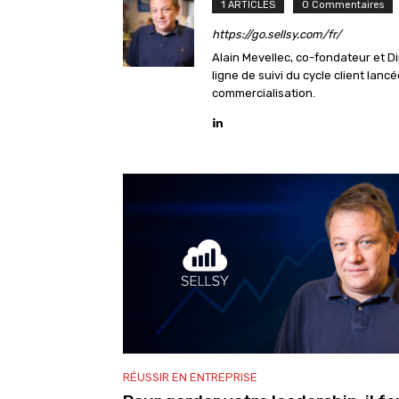
1 ARTICLES
0 Commentaires
https://go.sellsy.com/fr/
Alain Mevellec, co-fondateur et Di
ligne de suivi du cycle client lan
commercialisation.
RÉUSSIR EN ENTREPRISE