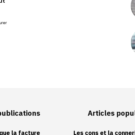
ut
urer
publications
Articles popu
 que la facture
Les cons et la conneri