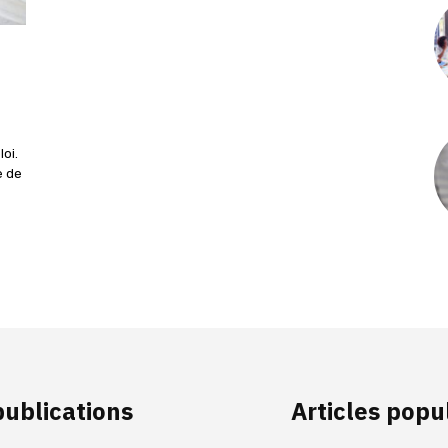
oi.
e de
publications
Articles popu