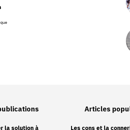
a
s que
publications
Articles popu
 la solution à
Les cons et la conneri