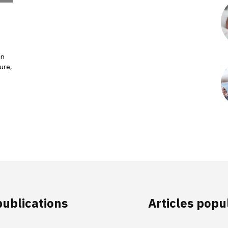
en
ure,
publications
Articles popu