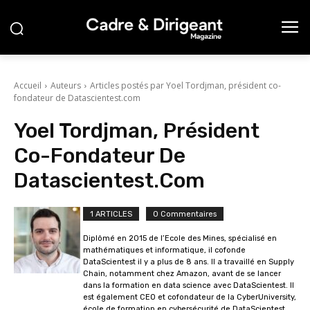
Accueil
Auteurs
Articles postés par Yoel Tordjman, président co-
fondateur de Datascientest.com
Yoel Tordjman, Président
Co-Fondateur De
Datascientest.com
1 ARTICLES
0 Commentaires
Diplômé en 2015 de l’Ecole des Mines, spécialisé en
mathématiques et informatique, il cofonde
DataScientest il y a plus de 8 ans. Il a travaillé en Supply
Chain, notamment chez Amazon, avant de se lancer
dans la formation en data science avec DataScientest. Il
est également CEO et cofondateur de la CyberUniversity,
école de formation en cybersécurité de DataScientest,