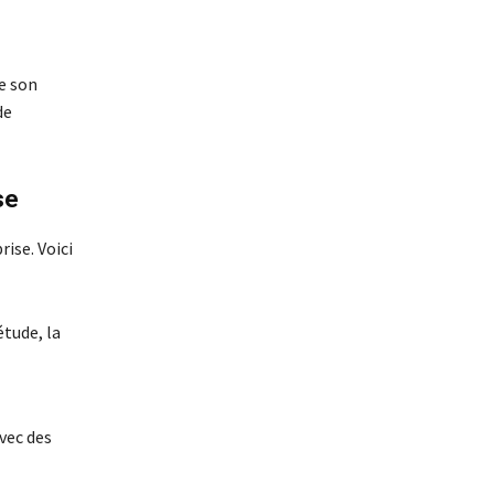
de son
de
se
rise. Voici
étude, la
vec des