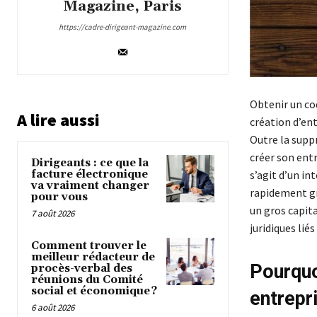
Magazine, Paris
https://cadre-dirigeant-magazine.com
Obtenir un co
A lire aussi
création d’en
Outre la suppr
créer son entr
Dirigeants : ce que la
facture électronique
s’agit d’un in
va vraiment changer
rapidement gr
pour vous
un gros capita
7 août 2026
juridiques liés
Comment trouver le
meilleur rédacteur de
Pourquo
procès-verbal des
réunions du Comité
social et économique ?
entrepr
6 août 2026