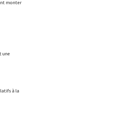
vent monter
t une
atifs à la