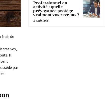
Professionnel en
activité : quelle
prévoyance protège
vraiment vos revenus ?
5 août 2026
 frais de
istratives,
ûts. Il
uvent
possède pas
tes
son