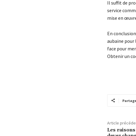
Il suffit de p
service comme
mise en œuvre 
En conclusion,
aubaine pour 
face pour mene
Obtenir un c
Partag
Article précéde
Les raisons
devez chang