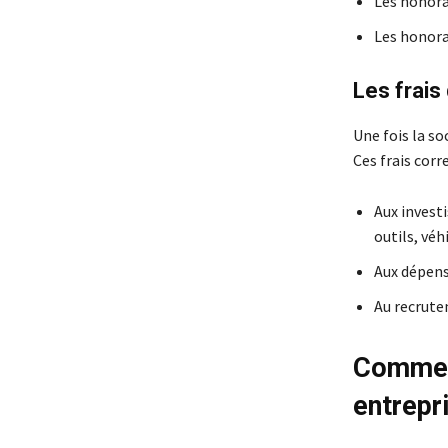
Les honorai
Les honora
Les frais
Une fois la so
Ces frais corr
Aux invest
outils, véhi
Aux dépens
Au recrute
Comment
entrepr