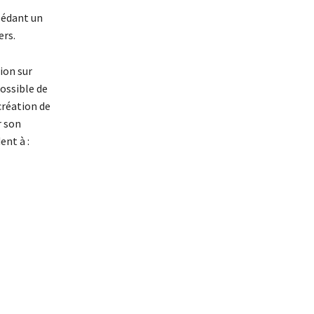
sédant un
ers.
ion sur
possible de
création de
r son
ent à :