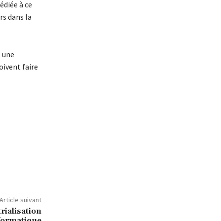
édiée à ce
rs dans la
t une
oivent faire
Article suivant
rialisation
formatique