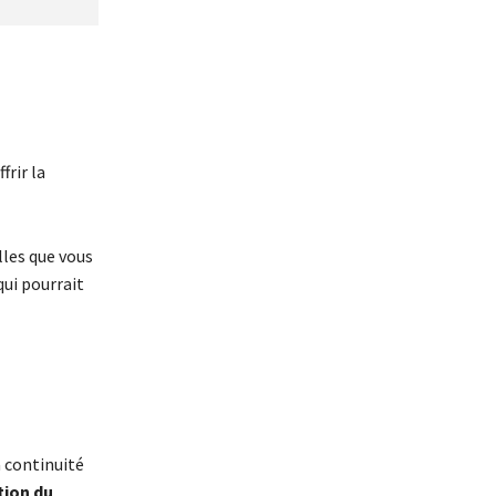
frir la
lles que vous
qui pourrait
a continuité
tion du