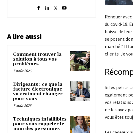
Renouer avec v
du covid-19. 
baisse de leur
A lire aussi
se posent don
marché ? Il f
clients. Je vo
Comment trouver la
solution à tous vos
problèmes
Récompe
7 août 2026
Dirigeants : ce que la
Si les petits 
facture électronique
va vraiment changer
également por
pour vous
vos relations 
7 août 2026
ne les avez p
vous êtes touj
Techniques infaillibles
pour vous rappeler le
nom des personnes
Les cadeaux hi