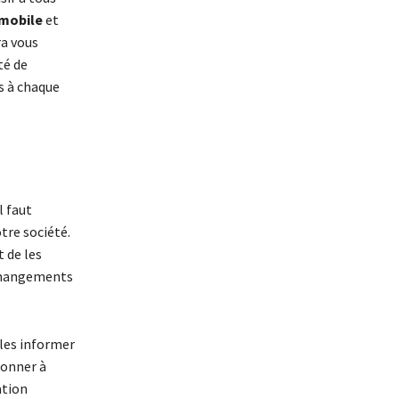
 mobile
et
ra vous
té de
s à chaque
l faut
tre société.
 de les
(changements
 les informer
donner à
ation