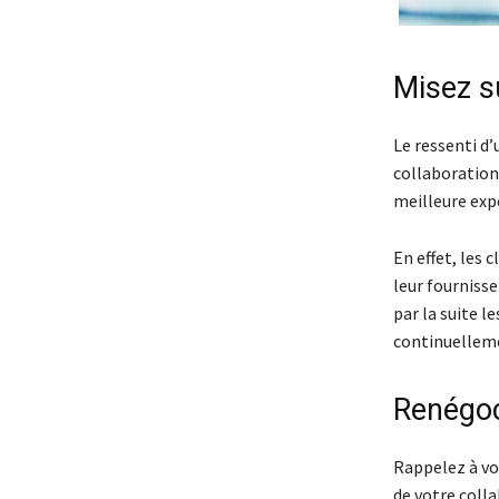
Misez su
Le ressenti d’
collaboration
meilleure expé
En effet, les
leur fournisse
par la suite l
continuellemen
Renégoc
Rappelez à vot
de votre colla