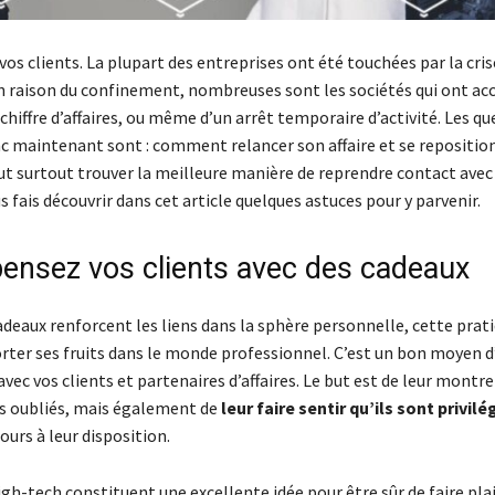
os clients. La plupart des entreprises ont été touchées par la cris
En raison du confinement, nombreuses sont les sociétés qui ont ac
 chiffre d’affaires, ou même d’un arrêt temporaire d’activité. Les qu
c maintenant sont : comment relancer son affaire et se reposition
aut surtout trouver la meilleure manière de reprendre contact avec
us fais découvrir dans cet article quelques astuces pour y parvenir.
nsez vos clients avec des cadeaux
cadeaux renforcent les liens dans la sphère personnelle, cette prat
ter ses fruits dans le monde professionnel. C’est un bon moyen d
avec vos clients et partenaires d’affaires. Le but est de leur montr
as oubliés, mais également de
leur faire sentir qu’ils sont privilé
ours à leur disposition.
gh-tech constituent une excellente idée pour être sûr de faire plai