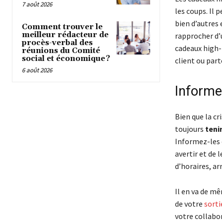
7 août 2026
les coups. Il p
bien d’autres 
Comment trouver le
meilleur rédacteur de
rapprocher d
procès-verbal des
cadeaux high-
réunions du Comité
social et économique ?
client ou part
6 août 2026
Informez
Bien que la cr
toujours
teni
Informez-les 
avertir et de
d’horaires, ar
Il en va de mê
de votre
sorti
votre collabor