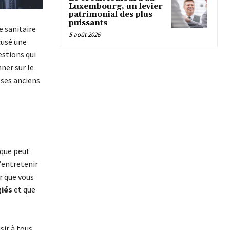
Luxembourg, un levier
patrimonial des plus
puissants
e sanitaire
5 août 2026
cusé une
estions qui
ner sur le
 ses anciens
ique peut
’entretenir
er que vous
giés
et que
sir à tous