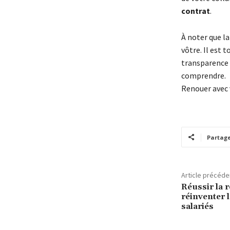
contrat
.
À noter que la
vôtre. Il est 
transparence 
comprendre.
Renouer avec 
Partag
Article précéde
Réussir la 
réinventer l
salariés