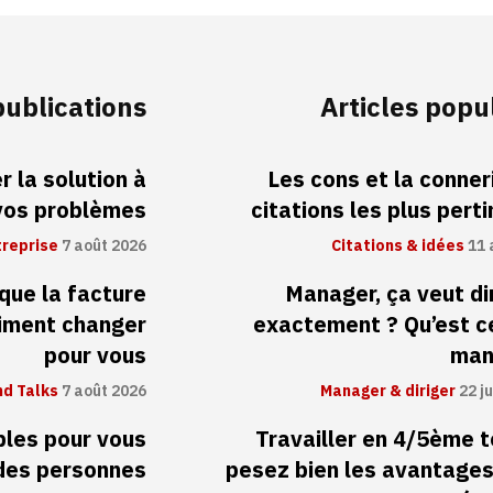
publications
Articles popu
 la solution à
Les cons et la conneri
vos problèmes
citations les plus pert
treprise
7 août 2026
Citations & idées
11 
 que la facture
Manager, ça veut di
aiment changer
exactement ? Qu’est c
pour vous
man
d Talks
7 août 2026
Manager & diriger
22 ju
ibles pour vous
Travailler en 4/5ème 
 des personnes
pesez bien les avantages