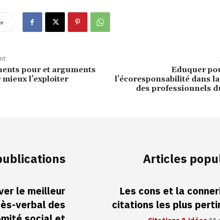
er
nt
ments pour et arguments
Eduquer pou
 mieux l’exploiter
l’écoresponsabilité dans l
des professionnels d
publications
Articles popu
er le meilleur
Les cons et la conneri
cès-verbal des
citations les plus pert
mité social et