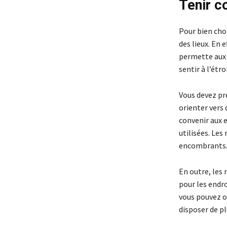
Tenir c
Pour bien choi
des lieux. En 
permette aux c
sentir à l’étr
Vous devez pre
orienter vers
convenir aux e
utilisées. Le
encombrants
En outre, les
pour les endro
vous pouvez o
disposer de pl