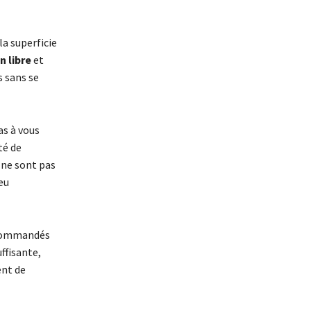
la superficie
n libre
et
s sans se
as à vous
té de
 ne sont pas
eu
recommandés
uffisante,
ent de