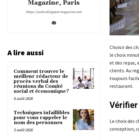
Magazine, Paris
https://cadre-dirigeant-magazine.com
Choisir des c
A lire aussi
le choix minu
et des repas, 
clients. Au re
Comment trouver le
meilleur rédacteur de
toujours facil
procès-verbal des
restaurant.
réunions du Comité
social et économique ?
6 août 2026
Vérifie
Techniques infaillibles
pour vous rappeler le
Le choix des c
nom des personnes
conception, c
5 août 2026