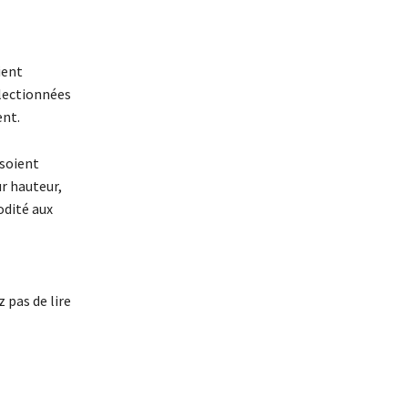
ient
électionnées
ent.
 soient
ur hauteur,
odité aux
 pas de lire