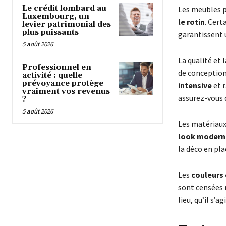
Le crédit lombard au
Les meubles p
Luxembourg, un
le rotin
. Cert
levier patrimonial des
plus puissants
garantissent u
5 août 2026
La qualité et
Professionnel en
de conception.
activité : quelle
prévoyance protège
intensive
et r
vraiment vos revenus
assurez-vous 
?
5 août 2026
Les matériaux
look modern
la déco en pla
Les
couleurs 
sont censées 
lieu, qu’il s’