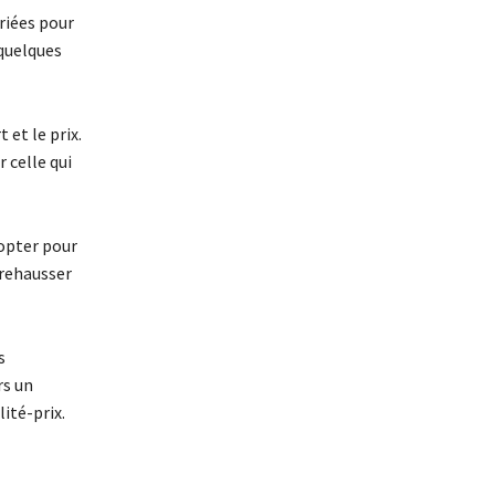
riées pour
 quelques
 et le prix.
 celle qui
opter pour
 rehausser
s
rs un
ité-prix.