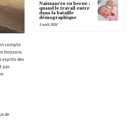
Naissances en berne :
quand le travail entre
dans la bataille
démographique
5 août 2026
 en compte
es boissons
s esprits des
t pas
re
ux de