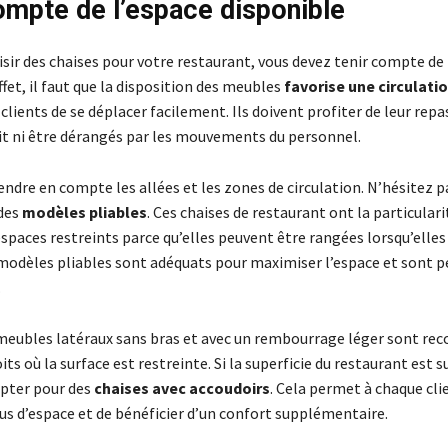
ompte de l’espace disponible
sir des chaises pour votre restaurant, vous devez tenir compte de 
effet, il faut que la disposition des meubles
favorise une circulatio
lients de se déplacer facilement. Ils doivent profiter de leur repa
oit ni être dérangés par les mouvements du personnel.
ndre en compte les allées et les zones de circulation. N’hésitez p
 des
modèles pliables
. Ces chaises de restaurant ont la particulari
spaces restreints parce qu’elles peuvent être rangées lorsqu’elles
s modèles pliables sont adéquats pour maximiser l’espace et sont p
.
 meubles latéraux sans bras et avec un rembourrage léger sont 
its où la surface est restreinte. Si la superficie du restaurant est s
pter pour des
chaises avec accoudoirs
. Cela permet à chaque cli
us d’espace et de bénéficier d’un confort supplémentaire.