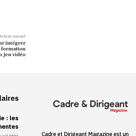
Article suivant
r intégrer
a formation
u jeu vidéo
laires
e : les
inentes
Cadre et Dirigeant Magazine est un