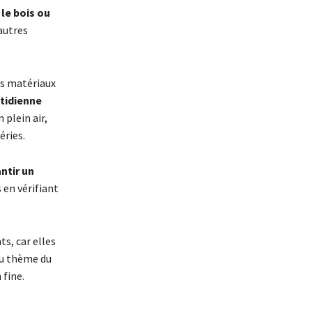
 le bois ou
’autres
es matériaux
tidienne
 plein air,
éries.
ntir un
 en vérifiant
s, car elles
du thème du
 fine.