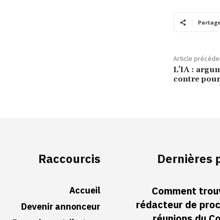
Partag
Article précéde
L’IA : argu
contre pour
Raccourcis
Dernières 
Accueil
Comment trouv
rédacteur de pro
Devenir annonceur
réunions du Co