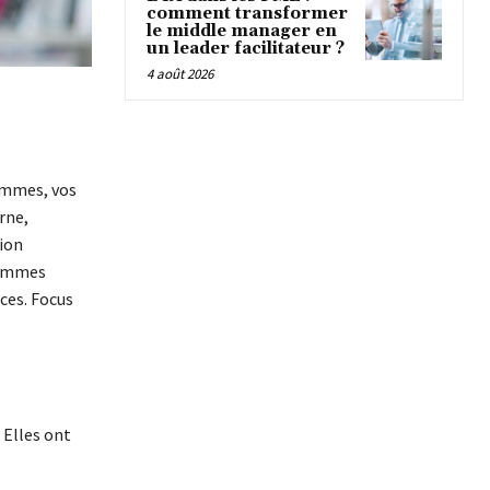
comment transformer
le middle manager en
un leader facilitateur ?
4 août 2026
emmes, vos
rne,
ion
femmes
ces. Focus
 Elles ont