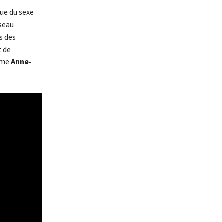
ue du sexe
éseau
s des
t de
mme
Anne-