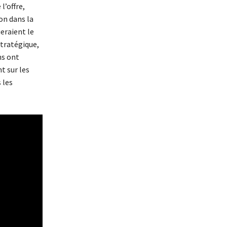
l’offre,
on dans la
eraient le
tratégique,
ns ont
t sur les
 les