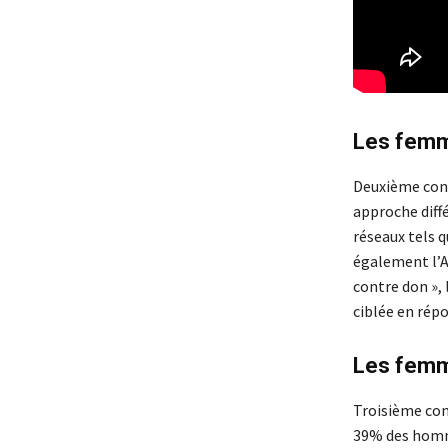
Les femm
Deuxième cons
approche diff
réseaux tels 
également l’A
contre don »,
ciblée en répo
Les femm
Troisième con
39% des homme