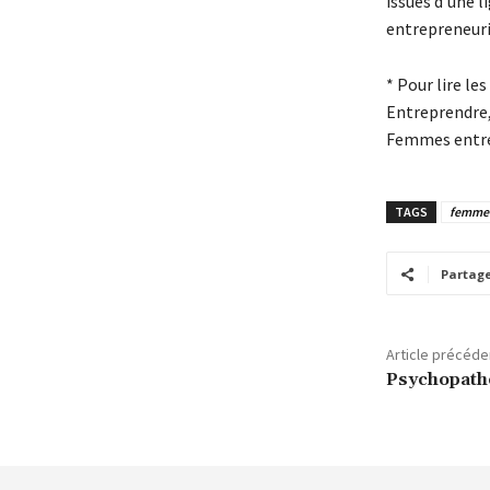
issues d’une l
entrepreneuri
* Pour lire l
Entreprendre, 
Femmes entrep
TAGS
femme 
Partag
Article précéde
Psychopathe