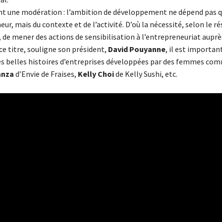
t une modération : l’ambition de développement ne dépend pas q
eur, mais du contexte et de l’activité. D’où la nécessité, selon le r
 de mener des actions de sensibilisation à l’entrepreneuriat auprè
e titre, souligne son président,
David Pouyanne
, il est importan
s belles histoires d’entreprises développées par des femmes co
anza
d’Envie de Fraises,
Kelly Choi
de Kelly Sushi, etc.