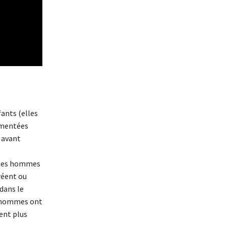
ants (elles
imentées
 avant
e les hommes
réent ou
dans le
s hommes ont
ent plus