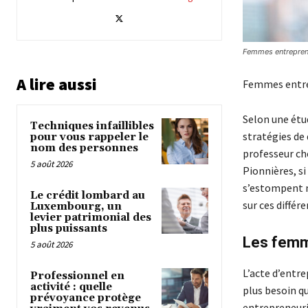
Femmes entreprene
A lire aussi
Femmes entrep
Selon une ét
Techniques infaillibles
stratégies de
pour vous rappeler le
nom des personnes
professeur ch
5 août 2026
Pionnières, 
s’estompent n
Le crédit lombard au
sur ces différe
Luxembourg, un
levier patrimonial des
plus puissants
Les femm
5 août 2026
L’acte d’entr
Professionnel en
activité : quelle
plus besoin q
prévoyance protège
entrepreneuri