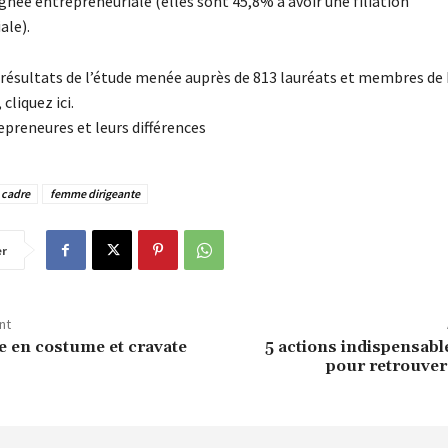
ignée entrepreneuriale (elles sont 45,8% à avoir une filiation
ale).
es résultats de l’étude menée auprès de 813 lauréats et membres de
cliquez ici.
reneures et leurs différences
cadre
femme dirigeante
er
nt
 en costume et cravate
5 actions indispensab
pour retrouver