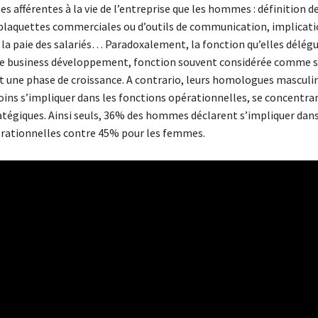
s afférentes à la vie de l’entreprise que les hommes : définition de 
 plaquettes commerciales ou d’outils de communication, implicati
 la paie des salariés… Paradoxalement, la fonction qu’elles délégu
le business développement, fonction souvent considérée comme s
t une phase de croissance. A contrario, leurs homologues masculi
ins s’impliquer dans les fonctions opérationnelles, se concentran
atégiques. Ainsi seuls, 36% des hommes déclarent s’impliquer dans
rationnelles contre 45% pour les femmes.