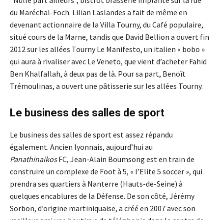
“Nulle part ailleurs”, bistrot brasserie implanté sur la rue
du Maréchal-Foch. Lilian Laslandes a fait de même en
devenant actionnaire de la Villa Tourny, du Café populaire,
situé cours de la Marne, tandis que David Bellion a ouvert fin
2012 sur les allées Tourny Le Manifesto, un italien « bobo »
qui aura à rivaliser avec Le Veneto, que vient d’acheter Fahid
Ben Khalfallah, à deux pas de là. Pour sa part, Benoît
Trémoulinas, a ouvert une pâtisserie sur les allées Tourny.
Le business des salles de sport
Le business des salles de sport est assez répandu
également. Ancien lyonnais, aujourd’hui au
Panathinaikos
FC, Jean-Alain Boumsong est en train de
construire un complexe de Foot à 5, « l’Elite 5 soccer », qui
prendra ses quartiers à Nanterre (Hauts-de-Seine) à
quelques encablures de la Défense. De son côté, Jérémy
Sorbon, d’origine martiniquaise, a créé en 2007 avec son