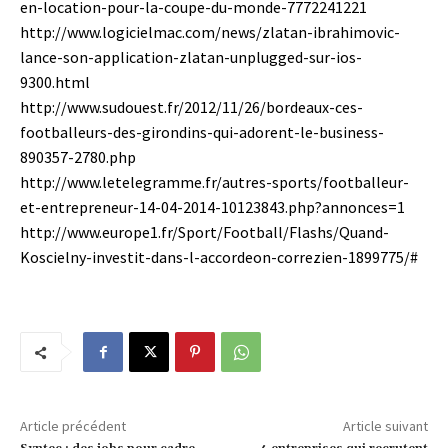
en-location-pour-la-coupe-du-monde-7772241221
http://www.logicielmac.com/news/zlatan-ibrahimovic-
lance-son-application-zlatan-unplugged-sur-ios-
9300.html
http://www.sudouest.fr/2012/11/26/bordeaux-ces-
footballeurs-des-girondins-qui-adorent-le-business-
890357-2780.php
http://www.letelegramme.fr/autres-sports/footballeur-
et-entrepreneur-14-04-2014-10123843.php?annonces=1
http://www.europe1.fr/Sport/Football/Flashs/Quand-
Koscielny-investit-dans-l-accordeon-correzien-1899775/#
Article précédent
Article suivant