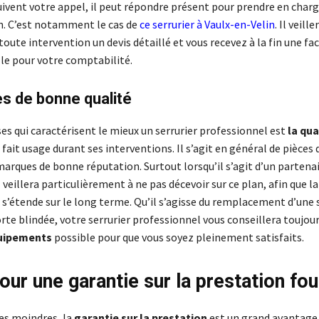
uivent votre appel, il peut répondre présent pour prendre en charg
. C’est notamment le cas de
ce serrurier à Vaulx-en-Velin
. Il veill
toute intervention un devis détaillé et vous recevez à la fin une fa
le pour votre comptabilité.
s de bonne qualité
es qui caractérisent le mieux un serrurier professionnel est
la qua
 fait usage durant ses interventions. Il s’agit en général de pièces
marques de bonne réputation. Surtout lorsqu’il s’agit d’un partena
il veillera particulièrement à ne pas décevoir sur ce plan, afin que la
 s’étende sur le long terme. Qu’il s’agisse du remplacement d’une 
rte blindée, votre serrurier professionnel vous conseillera toujou
quipements
possible pour que vous soyez pleinement satisfaits.
ur une garantie sur la prestation four
des moindres, la
garantie sur la prestation
est un grand avantage 