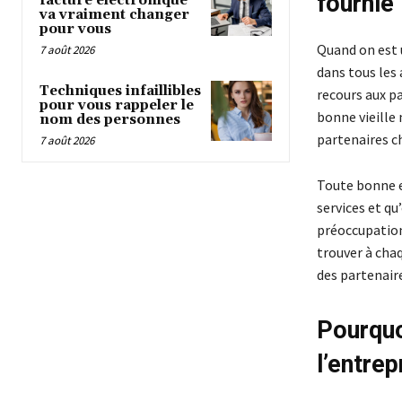
fournie
facture électronique
va vraiment changer
pour vous
Quand on est 
7 août 2026
dans tous les 
Techniques infaillibles
recours aux pa
pour vous rappeler le
bonne vieille
nom des personnes
partenaires c
7 août 2026
Toute bonne e
services et qu
préoccupations
trouver à cha
des partenaire
Pourquo
l’entrep