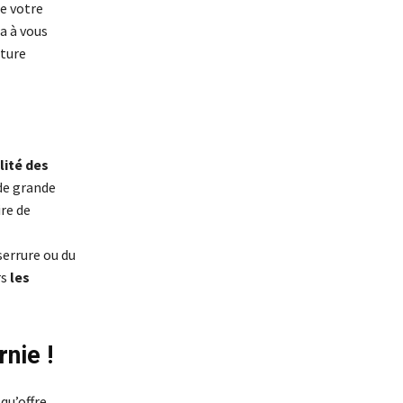
e votre
era à vous
cture
lité des
 de grande
ire de
serrure ou du
rs
les
nie !
qu’offre