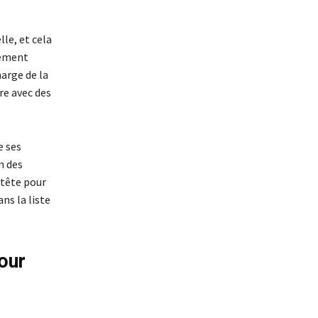
le, et cela
lement
arge de la
re avec des
e ses
n des
 tête pour
ans la liste
our