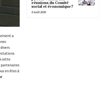
réunions du Comité
social et économique ?
6 août 2026
nnement a
nnes
divers
estations
à cette
s partenaires
ous en êtes à
er