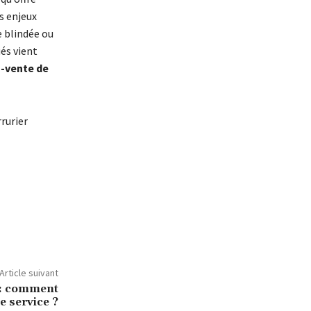
es enjeux
e blindée ou
ués vient
s-vente de
rrurier
Article suivant
 : comment
e service ?