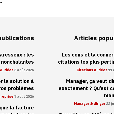
s…
publications
Articles popu
aresseux : les
Les cons et la conneri
s nonchalantes
citations les plus pert
 & idées
8 août 2026
Citations & idées
11 
 la solution à
Manager, ça veut di
vos problèmes
exactement ? Qu’est c
man
treprise
7 août 2026
Manager & diriger
22 ju
 que la facture