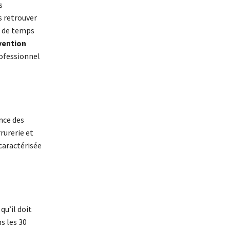
s
s retrouver
s de temps
vention
rofessionnel
ence des
rurerie et
 caractérisée
 qu’il doit
s les 30