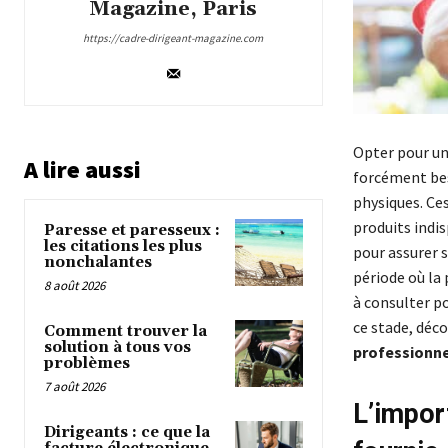
Magazine, Paris
https://cadre-dirigeant-magazine.com
Opter pour un
A lire aussi
forcément bes
physiques. Ce
produits indi
Paresse et paresseux :
les citations les plus
pour assurer 
nonchalantes
période où la 
8 août 2026
à consulter po
ce stade, déco
Comment trouver la
solution à tous vos
professionne
problèmes
7 août 2026
L’impor
Dirigeants : ce que la