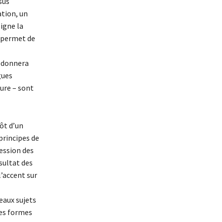
sus
ation, un
signe la
n permet de
n donnera
gues
ture – sont
tôt d’un
principes de
ession des
sultat des
l’accent sur
eaux sujets
es formes