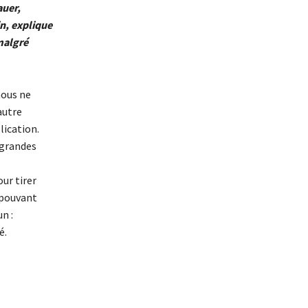
auer,
n, explique
malgré
nous ne
autre
lication.
 grandes
our tirer
 pouvant
n :
é.