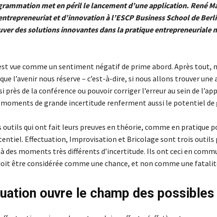
grammation met en péril le lancement d’une application. René M
entrepreneuriat et d’innovation à l’ESCP Business School de Berli
er des solutions innovantes dans la pratique entrepreneuriale 
 est vue comme un sentiment négatif de prime abord. Après tout, 
que l’avenir nous réserve – c’est-à-dire, si nous allons trouver une 
i près de la conférence ou pouvoir corriger l’erreur au sein de l’app
 moments de grande incertitude renferment aussi le potentiel de
es outils qui ont fait leurs preuves en théorie, comme en pratique p
tentiel. Effectuation, Improvisation et Bricolage sont trois outils
e à des moments très différents d’incertitude. Ils ont ceci en commu
 doit être considérée comme une chance, et non comme une fatalit
tuation ouvre le champ des possibles