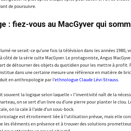
vant de poursuivre.
ge : fiez-vous au MacGyver qui somme
llumé ne serait-ce qu’une fois la télévision dans les années 1980, v
à côté de la série culte MacGyver. Le protagoniste, Angus MacGyver
art de détourner des objets du quotidien pour les mettre à profit. 
constitue dans une certaine mesure une référence en matière de bri
duit en anthropologie par l’
ethnologue Claude Lévi-Strauss
.
it souvent la logique selon laquelle « l’inventivité naît de la nécessi
arteau, on se sert d’un livre ou d’une pierre pour planter le clou. L
ale, on la cale à l’aide d’un sous-bock.
bricolage est étroitement liée à l’utilisation prévue, mais elle con
ue les éléments en présence et à trouver des solutions prometteus