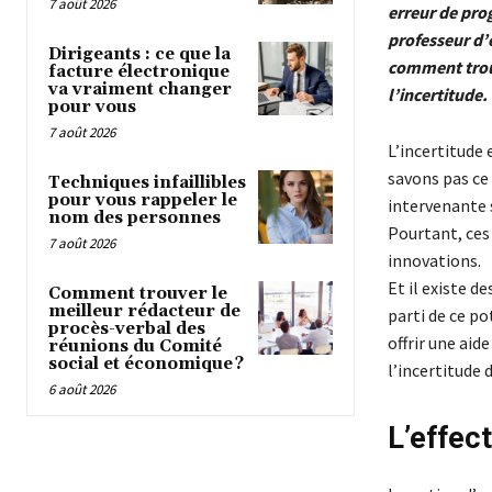
7 août 2026
erreur de pro
professeur d’
Dirigeants : ce que la
comment trouv
facture électronique
va vraiment changer
l’incertitude.
pour vous
7 août 2026
L’incertitude
savons pas ce 
Techniques infaillibles
pour vous rappeler le
intervenante s
nom des personnes
Pourtant, ces
7 août 2026
innovations.
Et il existe d
Comment trouver le
meilleur rédacteur de
parti de ce po
procès-verbal des
offrir une aid
réunions du Comité
social et économique ?
l’incertitude
6 août 2026
L’effec