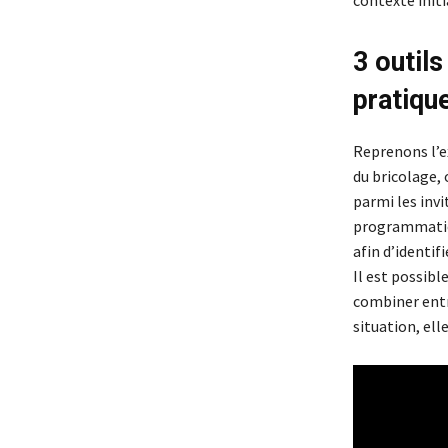
contexte initi
3 outils
pratiqu
Reprenons l’ex
du bricolage,
parmi les invit
programmation
afin d’identi
Il est possible
combiner entre
situation, ell