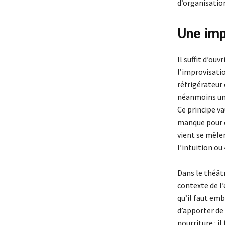
d’organisatio
Une imp
Il suffit d’ouv
l’improvisati
réfrigérateur 
néanmoins une
Ce principe va
manque pour ét
vient se mêler
l’intuition ou 
Dans le théâtr
contexte de l’
qu’il faut em
d’apporter de 
nourriture : i