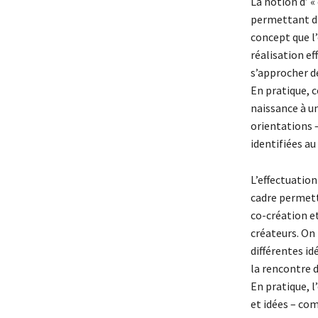
La notion d’ «
permettant d’
concept que l’
réalisation ef
s’approcher de
En pratique, c
naissance à un
orientations –
identifiées au
L’effectuation
cadre permetta
co-création e
créateurs. On
différentes id
la rencontre 
En pratique, l
et idées – co