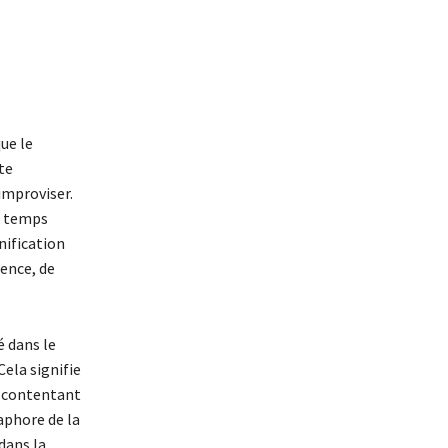
ue le
te
improviser.
le temps
nification
ience, de
é dans le
Cela signifie
e contentant
aphore de la
 dans la