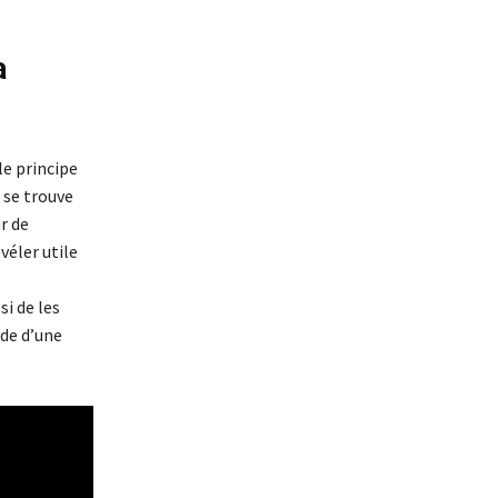
a
le principe
 se trouve
ur de
véler utile
si de les
ude d’une