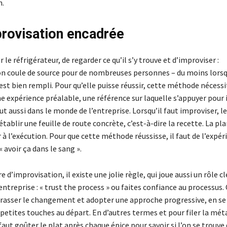
n.
rovisation encadrée
rir le réfrigérateur, de regarder ce qu’il s’y trouve et d’improviser :
on coule de source pour de nombreuses personnes – du moins lorsq
est bien rempli. Pour qu’elle puisse réussir, cette méthode nécessi
 expérience préalable, une référence sur laquelle s’appuyer pour 
ut aussi dans le monde de l’entreprise. Lorsqu’il faut improviser, 
ablir une feuille de route concrète, c’est-à-dire la recette. La pla
 à l’exécution. Pour que cette méthode réussisse, il faut de l’expér
« avoir ça dans le sang ».
e d’improvisation, il existe une jolie règle, qui joue aussi un rôle cl
entreprise : « trust the process » ou faites confiance au processus. 
brasser le changement et adopter une approche progressive, en s
petites touches au départ. En d’autres termes et pour filer la mét
l faut goûter le plat après chaque épice pour savoir si l’on se trouve