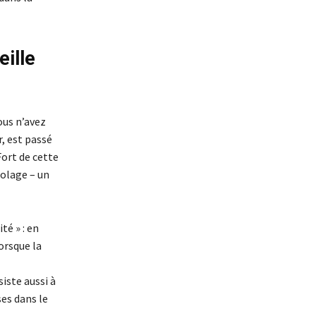
ille
ous n’avez
, est passé
Fort de cette
colage – un
té » : en
orsque la
siste aussi à
es dans le