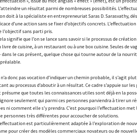
 effectuation », issue du mot anglais « effect » (effet), est un proces
atteindre un résultat parmi de nombreuses possibilités. L’effectu
on doit à la spécialiste en entrepreneuriat Saras D. Sarasvathy, dé
ficace d’une action sans se fixer d’objectifs concrets. L’effectuatio
 l’objectif sans parti pris.
ela signifie que l’on se lance sans savoir si le processus de créatio
 livre de cuisine, à un restaurant ou à une box cuisine. Seules de va
 dans le cas présent, quelque chose qui tourne autour de la nourri
 préalable.
 n’a donc pas vocation d’indiquer un chemin probable, il s’agit plu
nt au processus d’aboutir à un résultat. Ce cadre s’appuie sur les 
t présume que toutes les connaissances utiles sont déjà en la poss
 ignore seulement qui parmi ces personnes parviendra à tirer un ré
ées ni comment elle s’y prendra. C’est pourquoi l’effectuation met 
de personnes très différentes pour accoucher de solutions.
’effectuation est particulièrement adaptée à l’exploration de nouv
mme pour créer des modèles commerciaux novateurs ou de nouvell