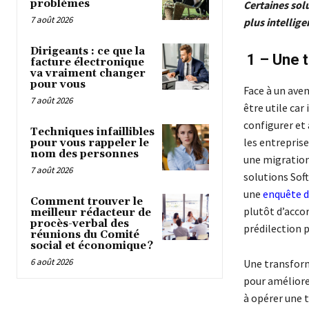
problèmes
Certaines solu
7 août 2026
plus intellige
Dirigeants : ce que la
1 –
Une t
facture électronique
va vraiment changer
pour vous
Face à un aven
7 août 2026
être utile car
configurer et 
Techniques infaillibles
les entrepris
pour vous rappeler le
nom des personnes
une migration,
7 août 2026
solutions Sof
une
enquête d
Comment trouver le
plutôt d’accor
meilleur rédacteur de
procès-verbal des
prédilection p
réunions du Comité
social et économique ?
6 août 2026
Une transform
pour améliorer
à opérer une t