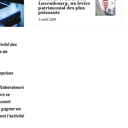
Luxembourg, un levier
patrimonial des plus
puissants
5 août 2026
ivité des
e de
eprises
llaborateurs
rs se
euvent
n gagner en
nt l’activité