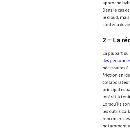
approche hybri
Dans le cas de
le cloud, mais
contenu devie
2 – La ré
La plupart du 
des personnes 
nécessaires à 
friction en id
collaborateurs
principal espa
intérêt à teni
Lorsqu’ils son
les outils col
rencontre des
notamment ave