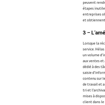
peuvent rendr
étapes inutile
entreprises o
et obtiennent
3 – L’amé
Lorsque la réc
service. Héla
un volume d’i
aux ventes et 
dédié à des tâ
saisie d’infor
contenu sur le
de travail et 
tri et l’arch
mises à dispos
client dans le