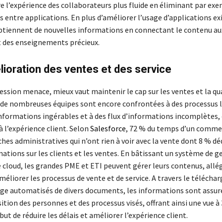
e l’expérience des collaborateurs plus fluide en éliminant par exe
s entre applications. En plus d’améliorer l’usage d’applications ex
btiennent de nouvelles informations en connectant le contenu a
 des enseignements précieux.
lioration des ventes et des service
ession menace, mieux vaut maintenir le cap sur les ventes et la qu
s de nombreuses équipes sont encore confrontées à des processus l
nformations ingérables et à des flux d’informations incomplètes, c
à l’expérience client. Selon
Salesforce
, 72 % du temps d’un commer
ches administratives qui n’ont rien à voir avec la vente dont 8 % déd
mations sur les clients et les ventes. En bâtissant un système de g
 cloud, les grandes PME et ETI peuvent gérer leurs contenus, allé
améliorer les processus de vente et de service. A travers le télécha
ivage automatisés de divers documents, les informations sont ass
ition des personnes et des processus visés, offrant ainsi une vue à
 but de réduire les délais et améliorer l’expérience client.