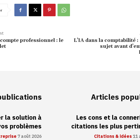
er
nt
compte professionnel : le
L’IA dans la comptabilité : 
let
sujet avant d’e
publications
Articles popu
 la solution à
Les cons et la conneri
vos problèmes
citations les plus pert
treprise
7 août 2026
Citations & idées
11 