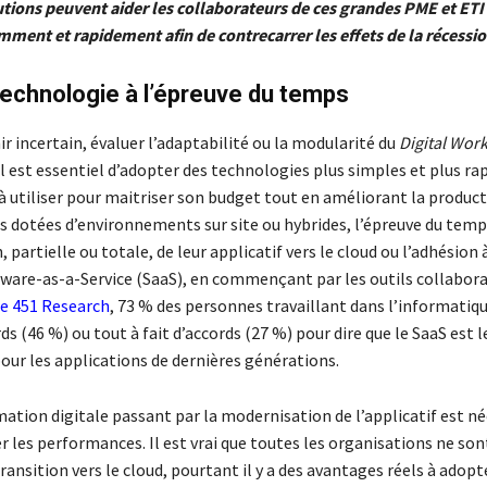
tions peuvent aider les collaborateurs de ces grandes PME et ETI à
mment et rapidement afin de contrecarrer les effets de la récessio
echnologie à l’épreuve du temps
ir incertain, évaluer l’adaptabilité ou la modularité du
Digital
Work
 il est essentiel d’adopter des technologies plus simples et plus ra
à utiliser pour maitriser son budget tout en améliorant la product
es dotées d’environnements sur site ou hybrides, l’épreuve du temp
 partielle ou totale, de leur applicatif vers le cloud ou l’adhésion 
tware-as-a-Service (SaaS), en commençant par les outils collabora
e 451 Research
, 73 % des personnes travaillant dans l’informatiq
ds (46 %) ou tout à fait d’accords (27 %) pour dire que le SaaS est 
our les applications de dernières générations.
ation digitale passant par la modernisation de l’applicatif est né
 les performances. Il est vrai que toutes les organisations ne son
ransition vers le cloud, pourtant il y a des avantages réels à adopt