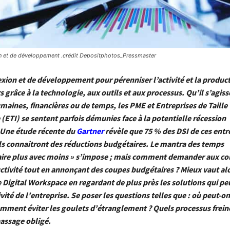
on et de développement .crédit Depositphotos_Pressmaster
exion et de développement pour pérenniser l’activité et la product
 grâce à la technologie, aux outils et aux processus. Qu’il s’agiss
maines, financières ou de temps, les PME et Entreprises de Taille
(ETI) se sentent parfois démunies face à la potentielle récession
Une étude récente du
Gartner
révèle que 75 % des DSI de ces entr
ls connaitront des réductions budgétaires. Le mantra des temps
ire plus avec moins » s’impose ; mais comment demander aux co
ctivité tout en annonçant des coupes budgétaires ? Mieux vaut alo
e Digital Workspace en regardant de plus près les solutions qui p
ivité de l’entreprise. Se poser les questions telles que : où peut-o
omment éviter les goulets d’étranglement ? Quels processus freine
passage obligé.