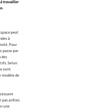
 travailler
n.
space
peut
pides à
ivité. Pour
s passe par
à des
tifs. Selon
ue sont
le modèle de
cessaire
t pas prêtes
er une