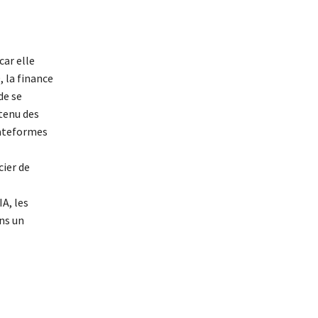
car elle
, la finance
de se
ntenu des
lateformes
ier de
A, les
ns un