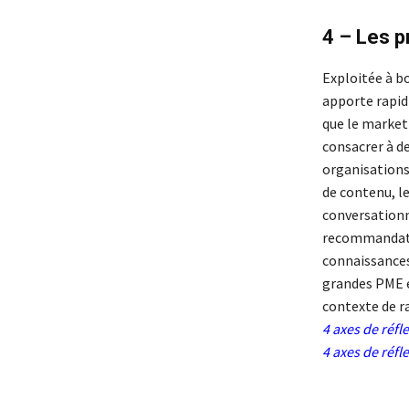
4 – Les p
Exploitée à bo
apporte rapidi
que le marketi
consacrer à de
organisations
de contenu, le
conversationn
recommandatio
connaissances
grandes PME e
contexte de 
4 axes de réf
4 axes de réf