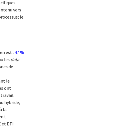
cifiques.
ontenu vers
processus; le
en est :
47 %
ou les
data
ones de
ant le
es ont
travail.
ou hybride,
à la
ent,
 et ETI