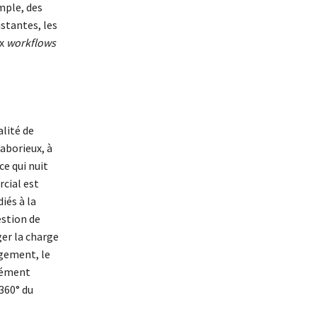
mple, des
istantes, les
ux
workflows
alité de
aborieux, à
e qui nuit
cial est
iés à la
estion de
ger la charge
rgement, le
urément
 360° du