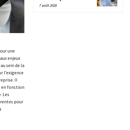
7 août 2026
pour une
aux enjeux
au sein de la
ur l’exigence
eprise. Il
t en fonction
. Les
férentes pour
a