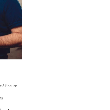
e à l’heure
ns
e