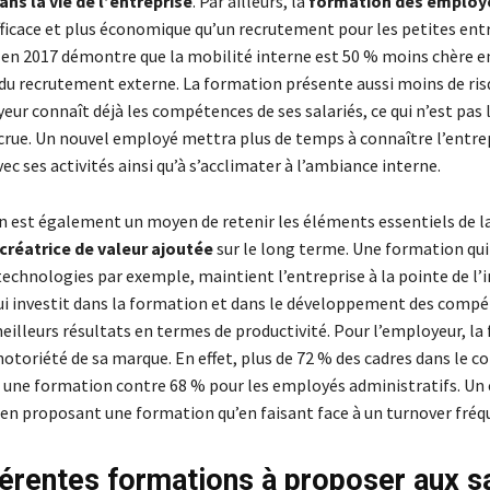
ans la vie de l’entreprise
. Par ailleurs, la
formation des employ
ficace et plus économique qu’un recrutement pour les petites ent
 en 2017 démontre que la mobilité interne est 50 % moins chère e
u recrutement externe. La formation présente aussi moins de ris
yeur connaît déjà les compétences de ses salariés, ce qui n’est pas 
ecrue. Un nouvel employé mettra plus de temps à connaître l’entrep
vec ses activités ainsi qu’à s’acclimater à l’ambiance interne.
 est également un moyen de retenir les éléments essentiels de la
créatrice de valeur ajoutée
sur le long terme. Une formation qui
technologies par exemple, maintient l’entreprise à la pointe de l’
ui investit dans la formation et dans le développement des comp
eilleurs résultats en termes de productivité. Pour l’employeur, la
otoriété de sa marque. En effet, plus de 72 % des cadres dans le 
e une formation contre 68 % pour les employés administratifs. Un
 en proposant une formation qu’en faisant face à un turnover fréq
férentes formations à proposer aux sa