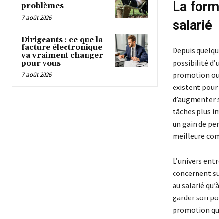
La forma
problèmes
7 août 2026
salarié
Dirigeants : ce que la
facture électronique
Depuis quelqu
va vraiment changer
possibilité d
pour vous
promotion ou 
7 août 2026
existent pour 
d’augmenter se
tâches plus i
un gain de per
meilleure com
L’univers entr
concernent su
au salarié qu’
garder son pos
promotion qui