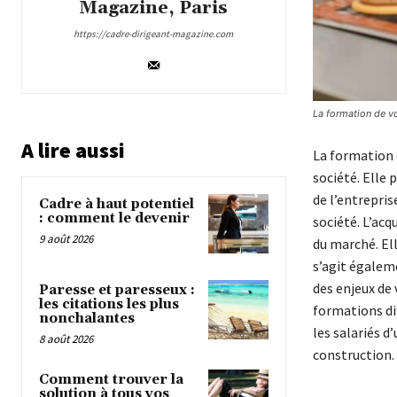
Magazine, Paris
https://cadre-dirigeant-magazine.com
La formation de vo
A lire aussi
La formation 
société. Elle
de l’entrepri
Cadre à haut potentiel
: comment le devenir
société. L’acq
9 août 2026
du marché. Ell
s’agit égalem
des enjeux de 
Paresse et paresseux :
les citations les plus
formations dif
nonchalantes
les salariés d
8 août 2026
construction.
Comment trouver la
solution à tous vos