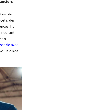
anciers
.
ation de
cela, des
nces. Ils
rs durant
e en
sserie avec
volution de