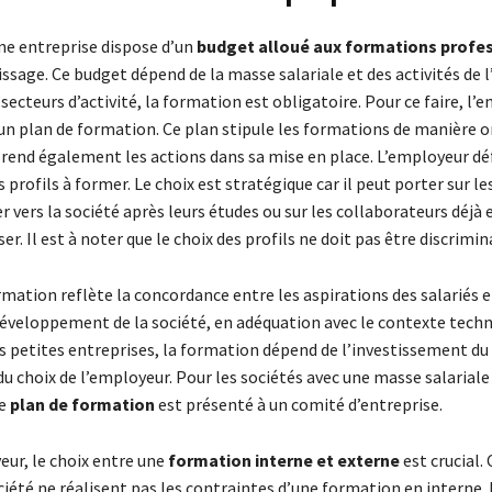
une entreprise dispose d’un
budget alloué aux formations profe
issage. Ce budget dépend de la masse salariale et des activités de l
secteurs d’activité, la formation est obligatoire. Pour ce faire, l’
un plan de formation. Ce plan stipule les formations de manière o
prend également les actions dans sa mise en place. L’employeur déf
es profils à former. Le choix est stratégique car il peut porter sur le
er vers la société après leurs études ou sur les collaborateurs déjà 
ser. Il est à noter que le choix des profils ne doit pas être discrimin
mation reflète la concordance entre les aspirations des salariés e
développement de la société, en adéquation avec le contexte tech
es petites entreprises, la formation dépend de l’investissement du
u choix de l’employeur. Pour les sociétés avec une masse salariale
le
plan de formation
est présenté à un comité d’entreprise.
eur, le choix entre une
formation interne et externe
est crucial.
iété ne réalisent pas les contraintes d’une formation en interne. 