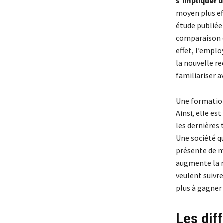
s’impliquer d
moyen plus ef
étude publiée
comparaison d
effet, l’emplo
la nouvelle r
familiariser a
Une formation
Ainsi, elle est
les dernières 
Une société q
présente de m
augmente la n
veulent suivr
plus à gagner
Les dif