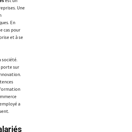
és
est un
reprises. Une
n
ques. En
le cas pour
rise et à se
 société.
 porte sur
innovation.
étences
 formation
commerce
 employé a
uent.
lariés