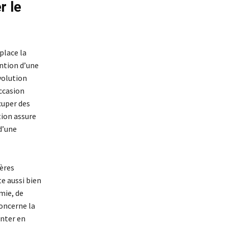
r le
place la
ntion d’une
volution
occasion
cuper des
tion assure
d’une
ières
e aussi bien
mie, de
concerne la
onter en