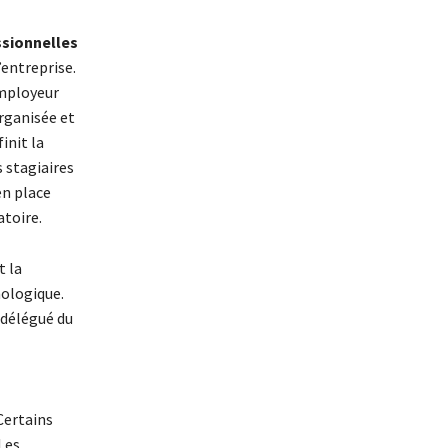
ssionnelles
’entreprise.
employeur
rganisée et
init la
s stagiaires
en place
atoire.
t la
nologique.
 délégué du
 Certains
Les