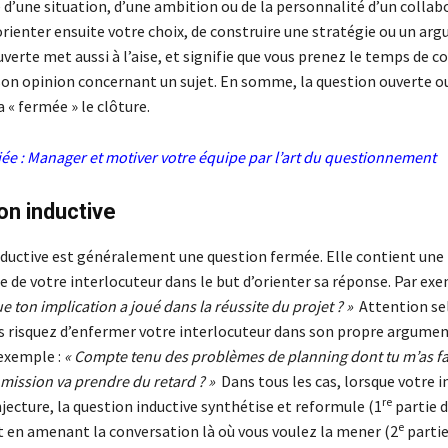
 d’une situation, d’une ambition ou de la personnalité d’un collab
orienter ensuite votre choix, de construire une stratégie ou un ar
verte met aussi à l’aise, et signifie que vous prenez le temps de c
son opinion concernant un sujet. En somme, la question ouverte o
 « fermée » le clôture.
ée :
Manager et motiver votre équipe par l’art du questionnement
on inductive
nductive est généralement une question fermée. Elle contient une 
 de votre interlocuteur dans le but d’orienter sa réponse. Par exe
e ton implication a joué dans la réussite du projet ? »
Attention se
s risquez d’enfermer votre interlocuteur dans son propre argumen
 exemple :
« Compte tenu des problèmes de planning dont tu m’as fai
 mission va prendre du retard ? »
Dans tous les cas, lorsque votre 
re
jecture, la question inductive synthétise et reformule (1
partie d
e
t en amenant la conversation là où vous voulez la mener (2
partie