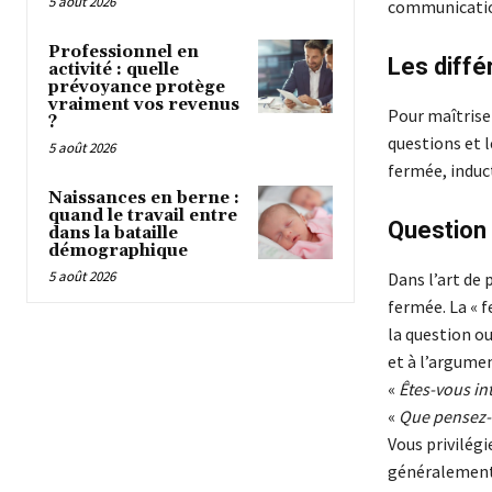
5 août 2026
communicati
Professionnel en
Les diffé
activité : quelle
prévoyance protège
vraiment vos revenus
Pour maîtriser
?
questions et l
5 août 2026
fermée, induct
Naissances en berne :
quand le travail entre
Question
dans la bataille
démographique
5 août 2026
Dans l’art de 
fermée. La « 
la question ou
et à l’argume
«
Êtes-vous in
«
Que pensez-v
Vous privilégi
généralement 