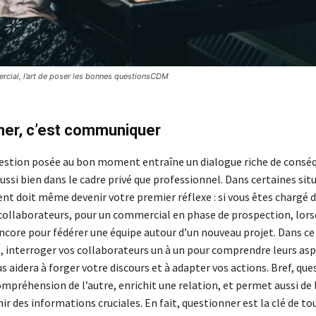
cial, l’art de poser les bonnes questionsCDM
ner, c’est communiquer
stion posée au bon moment entraîne un dialogue riche de consé
ussi bien dans le cadre privé que professionnel. Dans certaines situ
t doit même devenir votre premier réflexe : si vous êtes chargé d
 collaborateurs, pour un commercial en phase de prospection, lors
ncore pour fédérer une équipe autour d’un nouveau projet. Dans ce 
, interroger vos collaborateurs un à un pour comprendre leurs asp
 aidera à forger votre discours et à adapter vos actions. Bref, qu
mpréhension de l’autre, enrichit une relation, et permet aussi de 
ir des informations cruciales. En fait, questionner est la clé de t