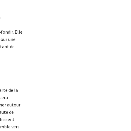
i
fondir. Elle
pour une
ntant de
arte de la
sera
rner autour
aute de
hissent
emble vers