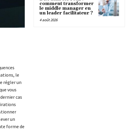
comment transformer
le middle manager en
un leader facilitateur ?
4 août 2026
quences
ations, le
e régler un
que vous
dernier cas
irations
estionner
lever un
oute forme de