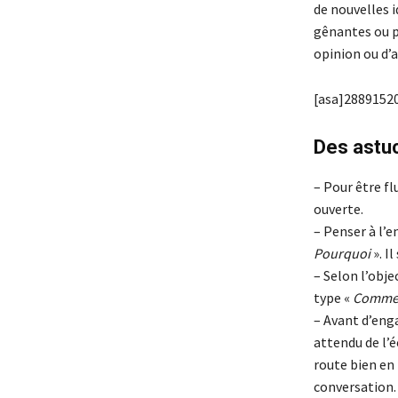
de nouvelles 
gênantes ou p
opinion ou d’a
[asa]28891520
Des astu
– Pour être fl
ouverte.
– Penser à l’
Pourquoi
». I
– Selon l’obje
type «
Comme
– Avant d’enga
attendu de l’
route bien en 
conversation.