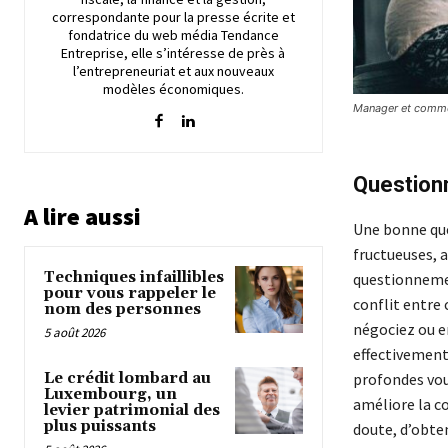
correspondante pour la presse écrite et
fondatrice du web média Tendance
Entreprise, elle s’intéresse de près à
l’entrepreneuriat et aux nouveaux
modèles économiques.
Manager et commer
Question
A lire aussi
Une bonne que
fructueuses, a
Techniques infaillibles
questionnemen
pour vous rappeler le
conflit entre
nom des personnes
négociez ou e
5 août 2026
effectivement
Le crédit lombard au
profondes vous
Luxembourg, un
améliore la co
levier patrimonial des
plus puissants
doute, d’obten