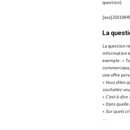
question).
[asa]25010845
La questi
La question re
information en
exemple : «
Tu
commerciaux, 
une offre pers
«
Vous dites qu
souhaitez-vou
«
C’est-à-dire 
«
Dans quelle
«
Sur quels cri
…