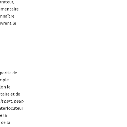
orateur,
gumentaire.
onnaître
uvrent le
partie de
mple :
lon le
taire et de
t part, peut-
interlocuteur
e la
 de la