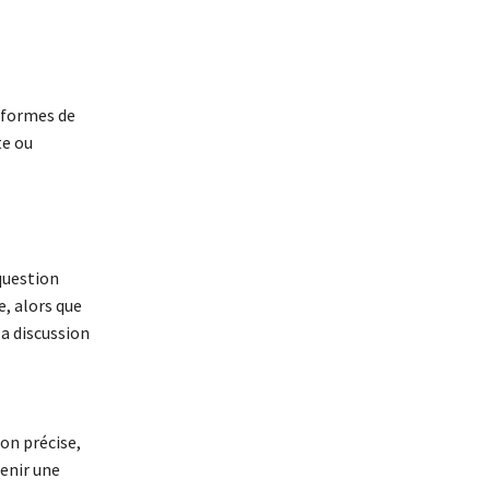
s formes de
te ou
 question
, alors que
la discussion
on précise,
enir une