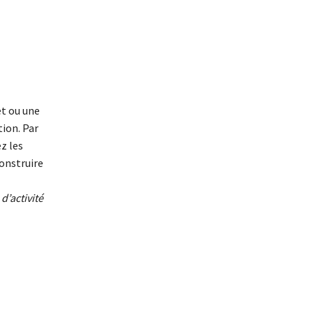
et ou une
tion. Par
z les
onstruire
d’activité