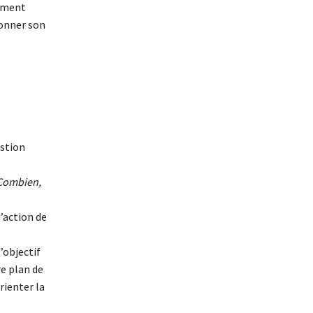
mement
donner son
estion
Combien,
d’action de
’objectif
e plan de
rienter la