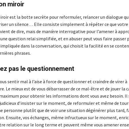
on miroir
roir est la botte secrète pour reformuler, relancer un dialogue qu
riser un silence… Elle consiste simplement à répéter ce que votre
vient de dire, mais de manière interrogative pour l’amener à appro
une question relai simplifiée, et en abuser peut vous faire passer 
mpliquée dans la conversation, qui choisit la facilité en se conte
rnières phrases.
nez pas le questionnement
us sentir mal à l’aise à force de questionner et craindre de virer à
re. Le mieux est de vous débarrasser de ce mal-être et de jouer la c
 maximum pour obtenir les informations dont vous avez besoin. Il 
 judicieux d’insister sur le moment, de reformuler et même de tou
e personne plutôt que de voir une situation dégénérer plus tard, f
. Ensuite, vos échanges, même infructueux sur le moment, enric
re relation sur le long terme et peuvent même vous amener ens