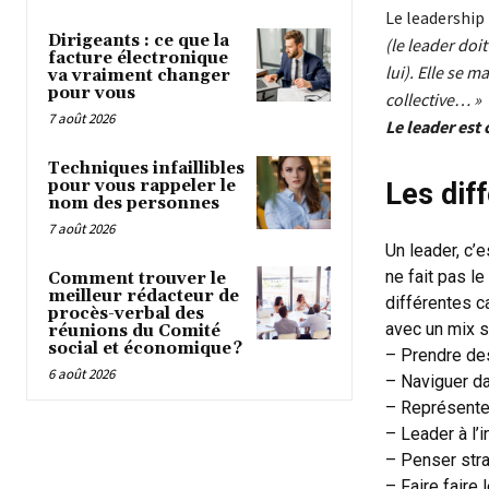
Le leadership
Dirigeants : ce que la
(le leader doi
facture électronique
lui). Elle se 
va vraiment changer
pour vous
collective… »
7 août 2026
Le leader est
Techniques infaillibles
pour vous rappeler le
Les dif
nom des personnes
7 août 2026
Un leader, c’
ne fait pas l
Comment trouver le
meilleur rédacteur de
différentes c
procès-verbal des
avec un mix 
réunions du Comité
social et économique ?
– Prendre des
6 août 2026
– Naviguer da
– Représenter
– Leader à l’i
– Penser stra
– Faire faire l