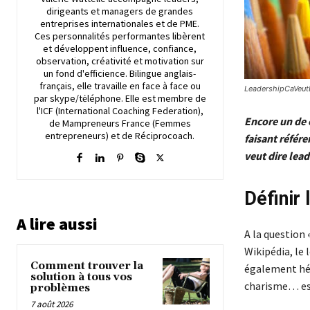
dirigeants et managers de grandes
entreprises internationales et de PME.
Ces personnalités performantes libèrent
et développent influence, confiance,
observation, créativité et motivation sur
un fond d'efficience. Bilingue anglais-
français, elle travaille en face à face ou
LeadershipCaVeut
par skype/tėléphone. Elle est membre de
l'ICF (International Coaching Federation),
Encore un de 
de Mampreneurs France (Femmes
entrepreneurs) et de Réciprocoach.
faisant référe
veut dire lea
Définir 
A lire aussi
A la question 
Wikipédia, le 
Comment trouver la
également hég
solution à tous vos
charisme… est 
problèmes
7 août 2026