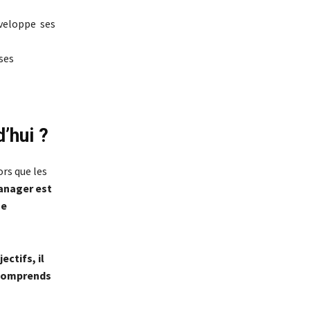
éveloppe ses
 ses
’hui ?
rs que les
anager est
ne
ectifs, il
e comprends