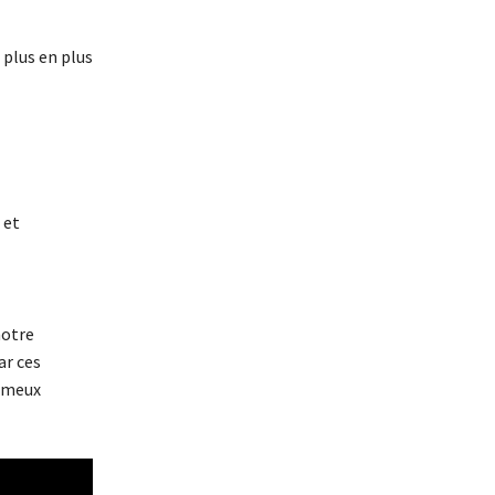
 plus en plus
 et
notre
ar ces
fameux