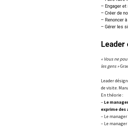
– Engager et 
– Créer de n
– Renoncer à 
– Gérer les s
Leader 
« Vous ne pou
les gens »
Gra
Leader désigne
de visite. Man
En théorie :
–
Le manager 
exprime des 
– Le manager
– Le manager p