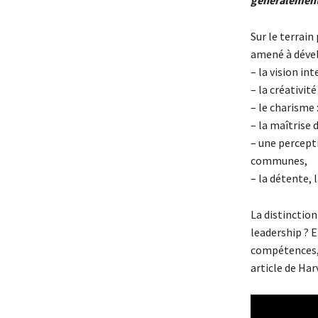
généralement 
Sur le terrai
amené à dével
– la vision in
– la créativit
– le charisme 
– la maîtrise 
– une percepti
communes,
– la détente, 
La distinction
leadership ? E
compétences, p
article de Har