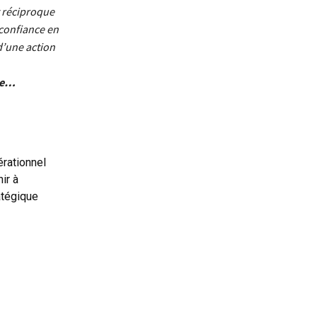
t réciproque
 confiance en
 d’une action
ême…
érationnel
ir à
atégique