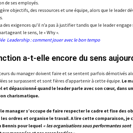
ion de ses employés.
ère objectifs, des ressources et une équipe, alors que le leader d
s.
 des exigences qu’il n’a pas à justifier tandis que le leader engage
artageant le sens, le « Why ».
ciée
Leadership : comment jouer avec le bon tempo
nction a-t-elle encore du sens aujourd
teurs du manager doivent faire et se sentent parfois démotivés alo
ées se surpassent et sont fières d’appartenir à cette équipe.
Le m
l et dépassionné quand le leader parle avec son cœur, dans u
on charismatique.
le manager s’occupe de faire respecter le cadre et fixe des obj
es ordres et organise le travail. A lire cette comparaison, j
 Bennis pour lequel
« les organisations sous performantes sont