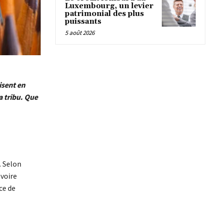
Luxembourg, un levier
patrimonial des plus
puissants
5 août 2026
isent en
a tribu. Que
. Selon
 voire
ce de