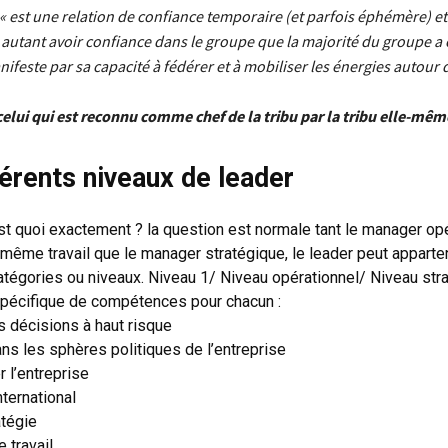
« est une relation de confiance temporaire (et parfois éphémère) e
t autant avoir confiance dans le groupe que la majorité du groupe a
manifeste par sa capacité à fédérer et à mobiliser les énergies autour
 celui qui est reconnu comme chef de la tribu par la tribu elle-m
férents niveaux de leader
est quoi exactement ? la question est normale tant le manager op
e même travail que le manager stratégique, le leader peut apparten
atégories ou niveaux. Niveau 1/ Niveau opérationnel/ Niveau str
spécifique de compétences pour chacun :
 décisions à haut risque
ns les sphères politiques de l’entreprise
 l’entreprise
nternational
tégie
e travail