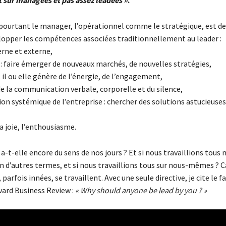
sur managées et pas assez leadées »
.
n pourtant le manager, l’opérationnel comme le stratégique, est de
opper les compétences associées traditionnellement au leader :
terne et externe,
é : faire émerger de nouveaux marchés, de nouvelles stratégies,
: il ou elle génère de l’énergie, de l’engagement,
de la communication verbale, corporelle et du silence,
on systémique de l’entreprise : chercher des solutions astucieuses
la joie, l’enthousiasme.
 a-t-elle encore du sens de nos jours ? Et si nous travaillions tous 
n d’autres termes, et si nous travaillions tous sur nous-mêmes ? C
arfois innées, se travaillent. Avec une seule directive, je cite le 
vard Business Review :
« Why should anyone be lead by you ? »