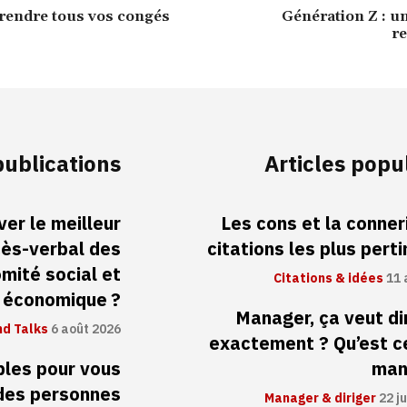
endre tous vos congés
Génération Z : u
r
publications
Articles popu
er le meilleur
Les cons et la conneri
cès-verbal des
citations les plus pert
mité social et
Citations & idées
11 
économique ?
Manager, ça veut di
d Talks
6 août 2026
exactement ? Qu’est c
ibles pour vous
man
 des personnes
Manager & diriger
22 ju