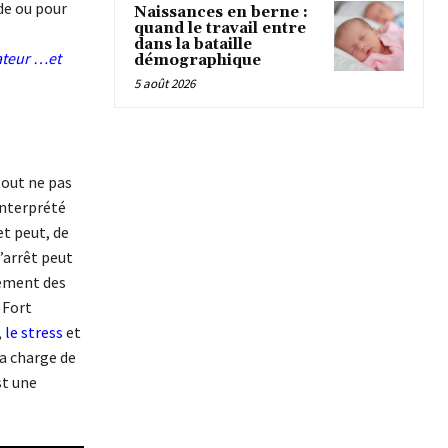
de ou pour
Naissances en berne :
quand le travail entre
dans la bataille
ateur …et
démographique
5 août 2026
tout ne pas
 interprété
t peut, de
’arrêt peut
lement des
 Fort
,
le stress
et
la charge de
st une