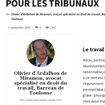
POUR LES TRIBUNAUX
Par
Olivier d'Ardalhon de Miramon, avocat spécialisé en droit du travail, B
Toulouse
9 septembre 2014
0
1162
Le travail
Hélas, parfois,
heureusement r
raisonnable, 
Olivier d'Ardalhon de
Miramon, avocat
si ce mot est 
spécialisé en droit du
l’épuisement t
travail, Barreau de
paroxystique d
Toulouse
grave : physi
http://www.licenciement-conseil.com/
mais aussi ma