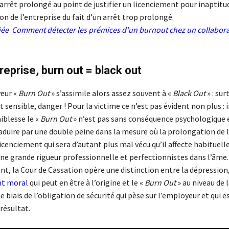
arrêt prolongé au point de justifier un licenciement pour inaptitu
n de l’entreprise du fait d’un arrêt trop prolongé.
ciée
Comment détecter les prémices d’un burnout chez un collabor
treprise, burn out = black out
eur «
Burn Out
» s’assimile alors assez souvent à «
Black Out
» : sur
et sensible, danger ! Pour la victime ce n’est pas évident non plus :
blesse le «
Burn Out
» n’est pas sans conséquence psychologique e
raduire par une double peine dans la mesure où la prolongation de l
icenciement qui sera d’autant plus mal vécu qu’il affecte habituel
ne grande rigueur professionnelle et perfectionnistes dans l’âme.
, la Cour de Cassation opère une distinction entre la dépression
t moral
qui peut en être à l’origine et le «
Burn Out
» au niveau de 
le biais de l’obligation de sécurité qui pèse sur l’employeur et qui e
résultat.