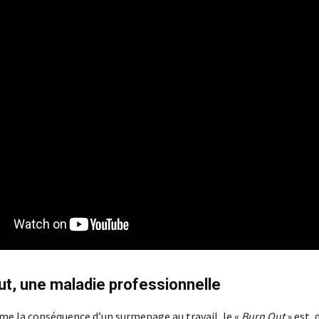
ut, une maladie professionnelle
 la conséquence d’un surmenage au travail, le «
Burn Out
» est, d