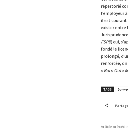
répertorié co
l’employeur à 
il est courant
exister entre 
Jurisprudence 
FSPB
) qui, s’
fondé le licen
prolongé, d’un
renforcée, on
«
Burn Out
» d
TAGS
burn-o
Partag
Article précéde