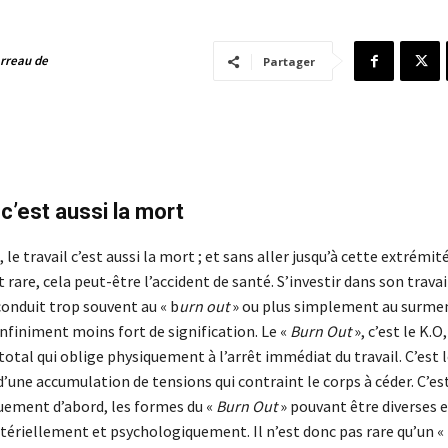
arreau de
Partager
 c’est aussi la mort
 le travail c’est aussi la mort ; et sans aller jusqu’à cette extrémité
are, cela peut-être l’accident de santé. S’investir dans son travai
conduit trop souvent au « b
urn out
» ou plus simplement au surm
infiniment moins fort de signification. Le «
Burn Out
», c’est le K.O,
otal qui oblige physiquement à l’arrêt immédiat du travail. C’est 
’une accumulation de tensions qui contraint le corps à céder. C’es
quement d’abord, les formes du «
Burn Out
» pouvant être diverses e
tériellement et psychologiquement. Il n’est donc pas rare qu’un «