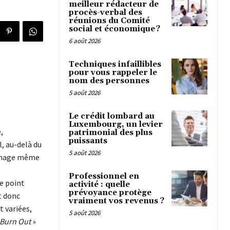
meilleur rédacteur de
procès-verbal des
réunions du Comité
social et économique ?
6 août 2026
Techniques infaillibles
pour vous rappeler le
nom des personnes
5 août 2026
Le crédit lombard au
Luxembourg, un levier
,
patrimonial des plus
puissants
l, au-delà du
5 août 2026
enage même
Professionnel en
le point
activité : quelle
prévoyance protège
t donc
vraiment vos revenus ?
t variées,
5 août 2026
Burn Out
»