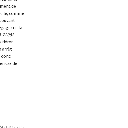
ement de
fficile, comme
n pouvant
dégager de la
1-22082
sidérer
n arrêt
t donc
en cas de
Article suivant