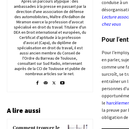
Après un parcours atypique : des
conduise à un 
ambassades à la presse en passant par la
désorganisatio
direction d'une association de défense
Lecture asso
des automobilistes, Maître d'Ardalhon de
Miramon exerce la profession d'avocat
chez vous
spécialisé en droit du travail. Titulaire d'un
DEA en Droit international et européen, du
Certificat d'aptitude à la profession
Pour l’en
d'avocat (Capa), du diplôme de
spécialisation en droit du travail, il est
Pour l’employ
aussi ancien membre du Conseil de
l'Ordre du Barreau de Toulouse,
en parler, suj
consultant sur Sud Radio, intervenant
comme une fai
auprès de la CCI de Toulouse et publie de
nombreux articles sur le net.
surcroît, se t
entraîner un l
personnes d’u
opportunément
le
harcèlemen
A lire aussi
la preuve par 
obligation de 
Comment trouver le