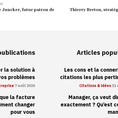
nt
 Juncker, futur patron de
Thierry Breton, stratè
publications
Articles popu
 la solution à
Les cons et la conneri
vos problèmes
citations les plus pert
treprise
7 août 2026
Citations & idées
11 
 que la facture
Manager, ça veut di
aiment changer
exactement ? Qu’est c
pour vous
man