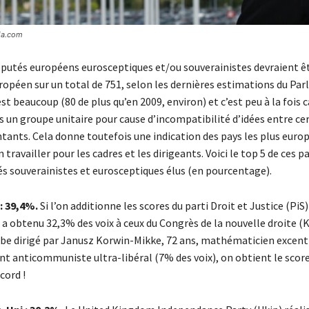
ia.com
éputés européens eurosceptiques et/ou souverainistes devraient êt
opéen sur un total de 751, selon les dernières estimations du Pa
st beaucoup (80 de plus qu’en 2009, environ) et c’est peu à la fois ca
 un groupe unitaire pour cause d’incompatibilité d’idées entre cer
tants. Cela donne toutefois une indication des pays les plus europ
travailler pour les cadres et les dirigeants. Voici le top 5 de ces pay
és souverainistes et eurosceptiques élus (en pourcentage).
: 39,4%.
Si l’on additionne les scores du parti Droit et Justice (PiS
 a obtenu 32,3% des voix à ceux du Congrès de la nouvelle droite (
be dirigé par Janusz Korwin-Mikke, 72 ans, mathématicien excent
ent anticommuniste ultra-libéral (7% des voix), on obtient le scor
cord !