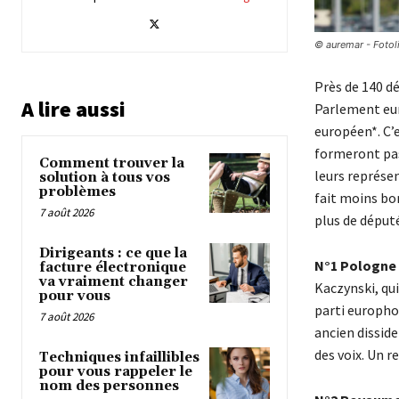
© auremar - Fotol
Près de 140 d
A lire aussi
Parlement eur
européen*. C’e
formeront pas
Comment trouver la
leurs représen
solution à tous vos
problèmes
fait moins bon 
7 août 2026
plus de déput
Dirigeants : ce que la
N°1 Pologne 
facture électronique
va vraiment changer
Kaczynski, qui
pour vous
parti europho
7 août 2026
ancien dissid
des voix. Un re
Techniques infaillibles
pour vous rappeler le
nom des personnes