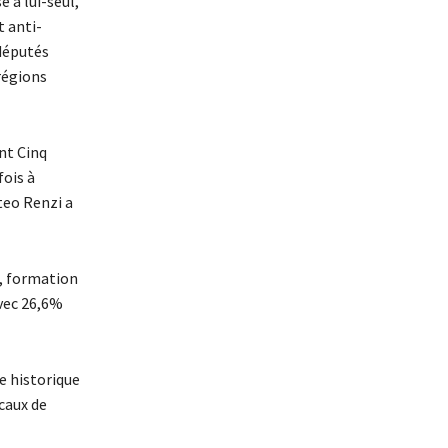
 à lui-seul,
t anti-
députés
 régions
nt Cinq
fois à
teo Renzi a
), formation
vec 26,6%
e historique
icaux de