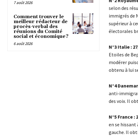
N°2 Royaume-
7 août 2026
selon des résu
immigrés de N
Comment trouver le
meilleur rédacteur de
supérieur à ce
procès-verbal des
électorales b
réunions du Comité
social et économique ?
6 août 2026
N°3 Italie : 2
Etoiles de Bep
modérer puisq
obtenu à lui s
N°4 Danemark
anti-immigrat
des voix. Il ob
N°5 France :
en se hissant 
gauche. Il obt