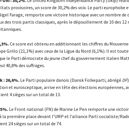
Uni : 30,2%.
Le United Kingdom Independance Party (Ukip) réalise
ltats provisoires, un score de 30,2% des voix. Le parti europhobe e
igel Farage, remporte une victoire historique avec un nombre de 
ux des trois partis classiques, après le dépouillement de 10 des 12
ritanniques.
7,3%.
Ce score est obtenu en additionnant les chiffres du Mouveme
pe Grillo (21,1%) avec ceux de la Ligue du Nord (6,1%). Il est toute
ue le Parti démocrate du jeune chef du gouvernement italien Mat
eul 40,8% des suffrages.
 : 26,6%.
Le Parti populaire danois (Dansk Folkeparti, abrégé
DF
ion et eurosceptique, arrive en tête des élections européennes, a
tient 4 sièges sur un total de 13.
 25%.
Le Front national (FN) de Marine Le Pen remporte une victoir
à la première place devant l’UMP et l’alliance Parti socialiste/Rad
ient 24 sièges sur un total de 74.