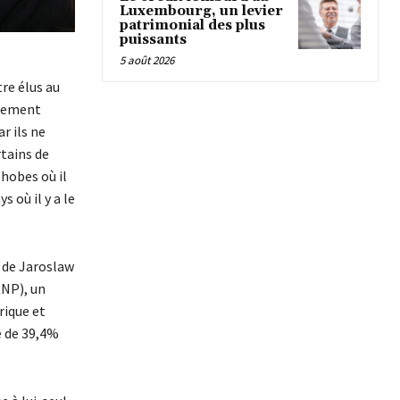
Luxembourg, un levier
patrimonial des plus
puissants
5 août 2026
re élus au
rlement
r ils ne
tains de
hobes où il
s où il y a le
) de Jaroslaw
KNP), un
rique et
e de 39,4%