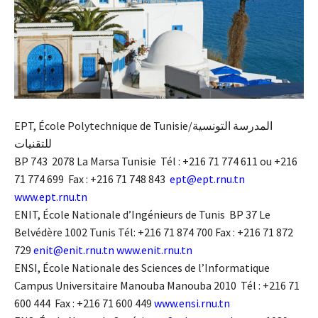
EPT, École Polytechnique de Tunisie/المدرسة التونسية
للتقنيات
BP 743 2078 La Marsa Tunisie Tél : +216 71 774 611 ou +216
71 774 699 Fax : +216 71 748 843
ept@ept.rnu.tn
www.ept.rnu.tn
ENIT, École Nationale d’Ingénieurs de Tunis BP 37 Le
Belvédère 1002 Tunis Tél: +216 71 874 700 Fax : +216 71 872
729
enit@enit.rnu.tn
www.enit.rnu.tn
ENSI, École Nationale des Sciences de l’Informatique
Campus Universitaire Manouba Manouba 2010 Tél : +216 71
600 444 Fax : +216 71 600 449
www.ensi.rnu.tn