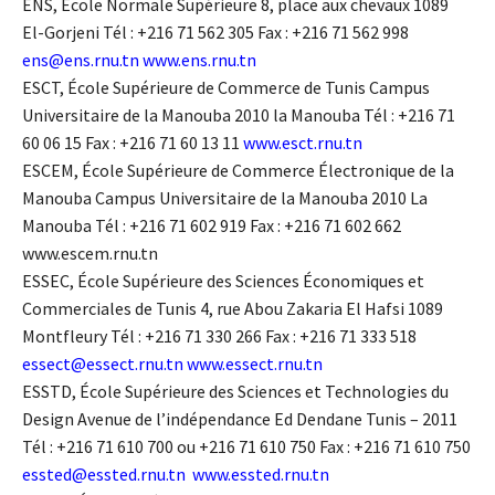
ENS, École Normale Supérieure 8, place aux chevaux 1089
El-Gorjeni Tél : +216 71 562 305 Fax : +216 71 562 998
ens@ens.rnu.tn
www.ens.rnu.tn
ESCT, École Supérieure de Commerce de Tunis Campus
Universitaire de la Manouba 2010 la Manouba Tél : +216 71
60 06 15 Fax : +216 71 60 13 11
www.esct.rnu.tn
ESCEM, École Supérieure de Commerce Électronique de la
Manouba Campus Universitaire de la Manouba 2010 La
Manouba Tél : +216 71 602 919 Fax : +216 71 602 662
www.escem.rnu.tn
ESSEC, École Supérieure des Sciences Économiques et
Commerciales de Tunis 4, rue Abou Zakaria El Hafsi 1089
Montfleury Tél : +216 71 330 266 Fax : +216 71 333 518
essect@essect.rnu.tn
www.essect.rnu.tn
ESSTD, École Supérieure des Sciences et Technologies du
Design Avenue de l’indépendance Ed Dendane Tunis – 2011
Tél : +216 71 610 700 ou +216 71 610 750 Fax : +216 71 610 750
essted@essted.rnu.tn
www.essted.rnu.tn