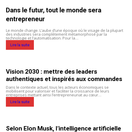
Dans le futur, tout le monde sera
entrepreneur
Le monde change. L’aube d’une époque où le visage de la plupart
des industries sera complètement métamorphosé par la
technologie et l’automatisation. Pour la…
Lire la suite
Vision 2030 : mettre des leaders
authentiques et inspirés aux commandes
Dans le contexte actuel, tous les acteurs économiques se
mobilisent pour valoriser et faciliter la croissance de leurs
entreprises mettant ainsi l’entrepreneuriat au cœur…
Lire la suite
Selon Elon Musk, l’intelligence artificielle