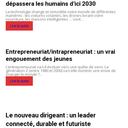
dépassera les humains d’ici 2030
La technologie change et remodèle notre monde de différentes
manières : les voitures volantes, les drones livrant votre
nourriture, les maisons intelligentes … vont…
Lire la suite
Entrepreneuriat/intrapreneuriat : un vrai
engouement des jeunes
L’entrepreneuriat va-t-il évoluer vers une quête de sens. La
génération Z (entre 1980 et 2000) va-t-elle montrer une envie de
changer le monde ?…
Lire la suite
Le nouveau dirigeant : un leader
connecté, durable et futuriste