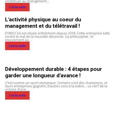
contribuer au changement…
Lire la suite
L’activité physique au coeur du
management et du télétravail !
ETIREO SA est située à Molsheim depuis 2018. Cette entreprise lutte
contre le mal de la nouvelle décennie. Sa philosophie : le
mouvement au…
Lire la suite
Développement durable : 4 étapes pour
garder une longueur d’avance !
C’est comme un sport olympique. Certains sont des champions, et
leurs entreprises gagnent, d’autres sont à la traîne… Le nerf de la
victoire d’une…
Lire la suite