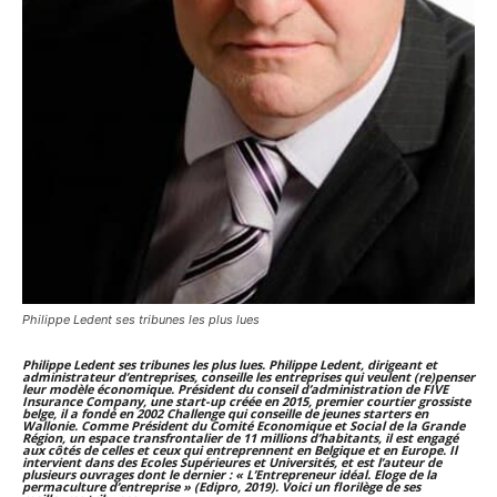
Philippe Ledent ses tribunes les plus lues
Philippe Ledent ses tribunes les plus lues. Philippe Ledent, dirigeant et
administrateur d’entreprises, conseille les entreprises qui veulent (re)penser
leur modèle économique. Président du conseil d’administration de FIVE
Insurance Company, une start-up créée en 2015, premier courtier grossiste
belge, il a fondé en 2002 Challenge qui conseille de jeunes starters en
Wallonie. Comme Président du Comité Economique et Social de la Grande
Région, un espace transfrontalier de 11 millions d’habitants, il est engagé
aux côtés de celles et ceux qui entreprennent en Belgique et en Europe. Il
intervient dans des Ecoles Supérieures et Universités, et est l’auteur de
plusieurs ouvrages dont le dernier : « L’Entrepreneur idéal. Eloge de la
permaculture d’entreprise » (Edipro, 2019). Voici un florilège de ses