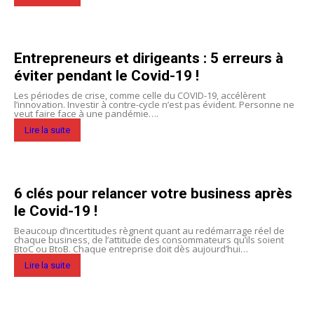
Entrepreneurs et dirigeants : 5 erreurs à
éviter pendant le Covid-19 !
Les périodes de crise, comme celle du COVID-19, accélèrent
l’innovation. Investir à contre-cycle n’est pas évident. Personne ne
veut faire face à une pandémie….
Lire la suite
6 clés pour relancer votre business après
le Covid-19 !
Beaucoup d’incertitudes règnent quant au redémarrage réel de
chaque business, de l’attitude des consommateurs qu’ils soient
BtoC ou BtoB. Chaque entreprise doit dès aujourd’hui…
Lire la suite