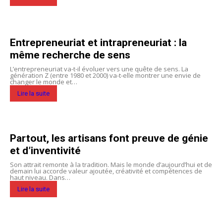
Entrepreneuriat et intrapreneuriat : la
même recherche de sens
L’entrepreneuriat va-t-il évoluer vers une quête de sens. La
génération Z (entre 1980 et 2000) va-t-elle montrer une envie de
changer le monde et…
Lire la suite
Partout, les artisans font preuve de génie
et d’inventivité
Son attrait remonte à la tradition. Mais le monde d’aujourd’hui et de
demain lui accorde valeur ajoutée, créativité et compétences de
haut niveau. Dans…
Lire la suite