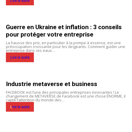
Lire la suite
Guerre en Ukraine et inflation : 3 conseils
pour protéger votre entreprise
La hausse des prix, en particulier à la pompe à essence, est une
préoccupation croissante pour les dirigeants. Comment guider une
entreprise dans ces eaux…
Lire la suite
Industrie metaverse et business
FACEBOOK est l’une des principales entreprises innovantes ! Le
changement de METAVERSE de Facebook est une chose ÉNORME, il
capté l’attention du monde des…
L
ire la suite