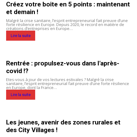
Créez votre boite en 5 points : maintenant
et demain !
Malgré la crise sanitaire, l’esprit entrepreneurial fait preuve d’une
forte résilience en Europe. Depuis 2020, le record en matière de
créations d’entreprises en Europe…
Lire la suite
Rentrée : propulsez-vous dans l’après-
covid !?
Etes-vous à jour de vos lectures estivales ? Malgré la crise
sanitaire, l’esprit entrepreneurial fait preuve d’une forte résilience
en Europe, dont la France…
Lire la suite
Les jeunes, avenir des zones rurales et
des City Villages
!