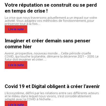
Votre réputation se construit ou se perd
en temps de crise !
La crise que nous traversons actuellement a un impact sur votre
activité. Vous adaptez vos méthodes de fonctionnement, pour
préserver tout à la fois…
Lire la suite
Imaginer et créer demain sans penser
comme hier
Avenir, prospective, nouveau monde… Cette période cruelle
COVID, qui touche la planète, démarre la décennie 2021 – 2030. Le
futur doit imaginer et créer….
Lire la suite
Covid 19 et Digital obligent à créer l’avenir
L’écosystème, défini par les relations entre ses différents acteurs
et le milieu dans lequel nous vivons, s’est considérablement
adapté avec la COVID à l’échelle…
Lire la suite