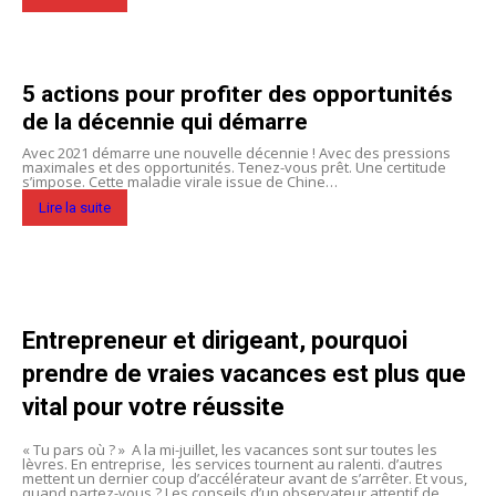
5 actions pour profiter des opportunités
de la décennie qui démarre
Avec 2021 démarre une nouvelle décennie ! Avec des pressions
maximales et des opportunités. Tenez-vous prêt. Une certitude
s’impose. Cette maladie virale issue de Chine…
Lire la suite
Entrepreneur et dirigeant, pourquoi
prendre de vraies vacances est plus que
vital pour votre réussite
« Tu pars où ? » A la mi-juillet, les vacances sont sur toutes les
lèvres. En entreprise, les services tournent au ralenti. d’autres
mettent un dernier coup d’accélérateur avant de s’arrêter. Et vous,
quand partez-vous ? Les conseils d’un observateur attentif de