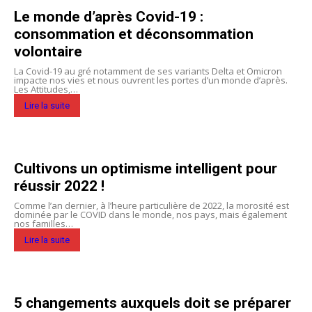
Le monde d’après Covid-19 :
consommation et déconsommation
volontaire
La Covid-19 au gré notamment de ses variants Delta et Omicron
impacte nos vies et nous ouvrent les portes d’un monde d’après.
Les Attitudes,…
Lire la suite
Cultivons un optimisme intelligent pour
réussir 2022 !
Comme l’an dernier, à l’heure particulière de 2022, la morosité est
dominée par le COVID dans le monde, nos pays, mais également
nos familles…
Lire la suite
5 changements auxquels doit se préparer