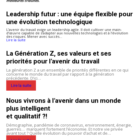
meilleures tribunes.
Leadership futur : une équipe flexible pour
une évolution technologique
L’avenir du travail exige un leadership agile. Il doit cultiver une main-
d’œuvre capable de s’adapter aux nouvelles technologies et à l’évolution
des risques. Mener avec succès…
Lire la suite
La Génération Z, ses valeurs et ses
priorités pour l’avenir du travail
La génération Z a un ensemble de priorités différentes en ce qui
concerne le monde du travail par rapport à la génération
précédente. D’ici…
Lire la suite
Nous vivrons à l’avenir dans un monde
plus intelligent
et qualitatif ?!
Démographie, pandémie de coronavirus, environnement, énergie,
guerres… marquent fortement l’économie. Et notre vie privée
avant tout ? Quelle évolution du pouvoir d’achat et de…