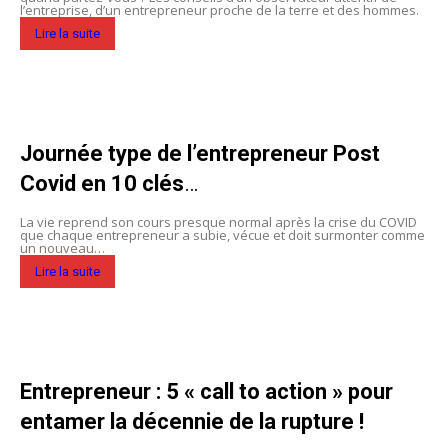
l’entreprise, d’un entrepreneur proche de la terre et des hommes.
Lire la suite
Journée type de l’entrepreneur Post
Covid en 10 clés
…
La vie reprend son cours presque normal après la crise du COVID
que chaque entrepreneur a subie, vécue et doit surmonter comme
un nouveau…
Lire la suite
E
ntrepreneur : 5 « call to action » pour
entamer la décennie de la rupture !