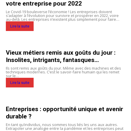
votre entreprise pour 2022
Le Covid-19 bouleverse l’économie ! Les entreprises doivent
s’adapter à l’évolution pour survivre et prospérer en 2022, voire
au-delà. Les entreprises n’existent plus simplement pour faire…
Lire la suite
Vieux métiers remis aux goûts du jour :
Insolites, intrigants, fantasques…
Ils sont remis aux goûts du jour. Même avec des machines et des
techniques modernes. C’est le savoir-faire humain qui les remet
sur le…
Lire la suite
Entreprises : opportunité unique et avenir
durable ?
En tant qu’individus, nous sommes tous liés les uns aux autres.
Extrapoler une analogie entre la pandémie et les entreprises peut