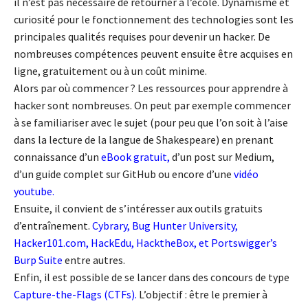
il n’est pas nécessaire de retourner à l’école. Dynamisme et
curiosité pour le fonctionnement des technologies sont les
principales qualités requises pour devenir un hacker. De
nombreuses compétences peuvent ensuite être acquises en
ligne, gratuitement ou à un coût minime.
Alors par où commencer ? Les ressources pour apprendre à
hacker sont nombreuses. On peut par exemple commencer
à se familiariser avec le sujet (pour peu que l’on soit à l’aise
dans la lecture de la langue de Shakespeare) en prenant
connaissance d’un
eBook gratuit
,
d’un post sur Medium,
d’un guide complet sur GitHub ou encore d’une
vidéo
youtube
.
Ensuite, il convient de s’intéresser aux outils gratuits
d’entraînement.
Cybrary
,
Bug Hunter University
,
Hacker101.com
,
HackEdu
,
HacktheBox
, et
Portswigger’s
Burp Suite
entre autres.
Enfin, il est possible de se lancer dans des concours de type
Capture-the-Flags
(CTFs)
.
L’objectif : être le premier à