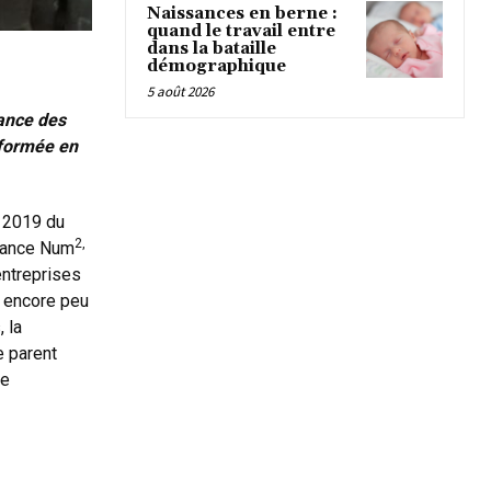
Naissances en berne :
quand le travail entre
dans la bataille
démographique
5 août 2026
ance des
sformée en
en 2019 du
2,
France Num
entreprises
E encore peu
 la
e parent
ne
l