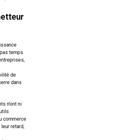
metteur
oissance
l pas temps
entreprises,
ilité de
serre dans
s n’ont ni
utils
 du commerce
leur retard,