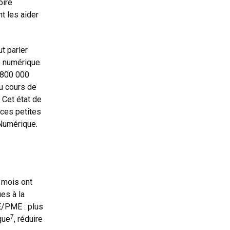
oire
t les aider
ut parler
e numérique.
, 800 000
au cours de
8
Cet état de
 ces petites
 Numérique.
 mois ont
es à la
PE/PME : plus
7
que
, réduire