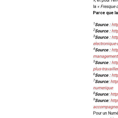
»
, et pour l’e
la
« Fresque 
Parce que la 
1
Source
:
htt
2
Source
:
htt
3
Source
:
htt
electronique-
4
Source
:
htt
management-g
5
Source
:
htt
plus-travail
6
Source
:
htt
7
Source
:
http
numerique
8
Source
:
http
9
Source
:
http
accompagner-
Pour un Numé