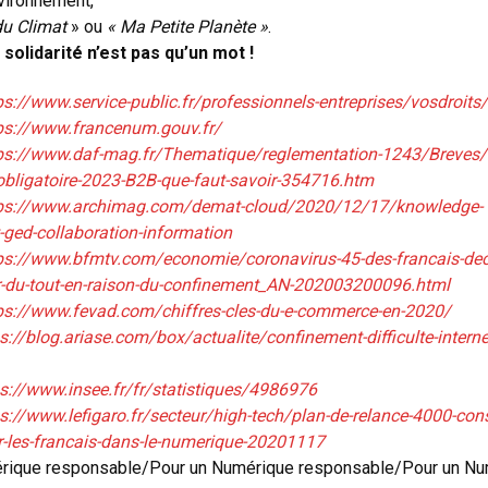
nvironnement,
du Climat
» ou
« Ma Petite Planète »
.
solidarité n’est pas qu’un mot !
ps://www.service-public.fr/professionnels-entreprises/vosdroit
ps://www.francenum.gouv.fr/
ps://www.daf-mag.fr/Thematique/reglementation-1243/Breves/F
obligatoire-2023-B2B-que-faut-savoir-354716.htm
ps://www.archimag.com/demat-cloud/2020/12/17/knowledge-
ed-collaboration-information
ps://www.bfmtv.com/economie/coronavirus-45-des-francais-decl
ler-du-tout-en-raison-du-confinement_AN-202003200096.html
ps://www.fevad.com/chiffres-cles-du-e-commerce-en-2020/
s://blog.ariase.com/box/actualite/confinement-difficulte-internet
s://www.insee.fr/fr/statistiques/4986976
s://www.lefigaro.fr/secteur/high-tech/plan-de-relance-4000-conse
les-francais-dans-le-numerique-20201117
rique responsable/Pour un Numérique responsable/Pour un Nu