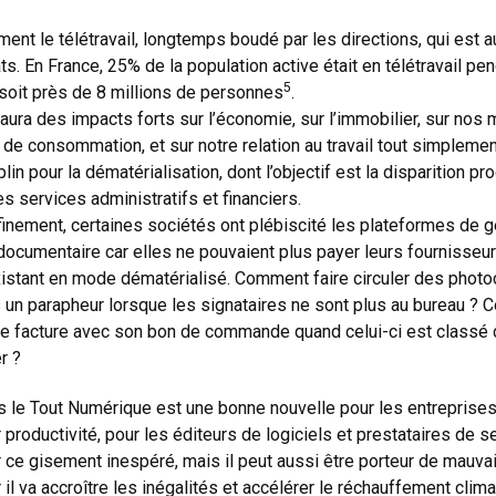
ent le télétravail, longtemps boudé par les directions, qui est a
s. En France, 25% de la population active était en télétravail pen
5
soit près de 8 millions de personnes
.
l aura des impacts forts sur l’économie, sur l’immobilier, sur no
de consommation, et sur notre relation au travail tout simplement.
lin pour la dématérialisation, dont l’objectif est la disparition p
s services administratifs et financiers.
finement, certaines sociétés ont plébiscité les plateformes de g
documentaire car elles ne pouvaient plus payer leurs fournisseur
istant en mode dématérialisé. Comment faire circuler des phot
 un parapheur lorsque les signataires ne sont plus au bureau ?
e facture avec son bon de commande quand celui-ci est classé 
r ?
s le Tout Numérique est une bonne nouvelle pour les entreprises,
 productivité, pour les éditeurs de logiciels et prestataires de s
r ce gisement inespéré, mais il peut aussi être porteur de mauva
 il va accroître les inégalités et accélérer le réchauffement clima