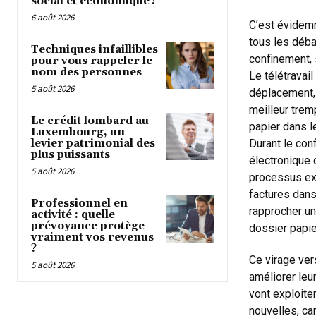
social et économique ?
6 août 2026
C’est évidemm
tous les débat
Techniques infaillibles
confinement, 
pour vous rappeler le
nom des personnes
Le télétravai
5 août 2026
déplacement, 
meilleur tremp
Le crédit lombard au
papier dans le
Luxembourg, un
levier patrimonial des
Durant le con
plus puissants
électronique 
5 août 2026
processus ex
factures dans
Professionnel en
rapprocher un
activité : quelle
prévoyance protège
dossier papie
vraiment vos revenus
?
Ce virage ver
5 août 2026
améliorer leur
vont exploite
nouvelles, car