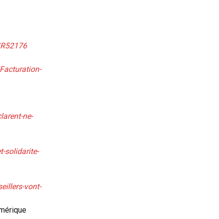
s/R52176
acturation-
arent-ne-
-solidarite-
illers-vont-
mérique