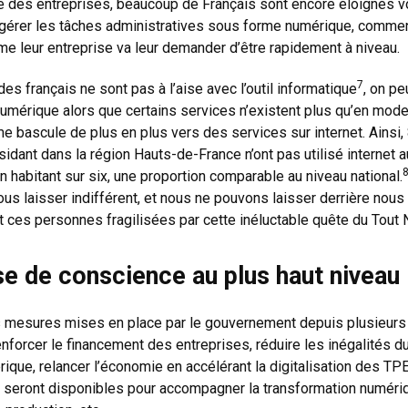
 des entreprises, beaucoup de Français sont encore éloignés v
gérer les tâches administratives sous forme numérique, commen
e leur entreprise va leur demander d’être rapidement à niveau.
7
es français ne sont pas à l’aise avec l’outil informatique
, on pe
 numérique alors que certains services n’existent plus qu’en mod
me bascule de plus en plus vers des services sur internet. Ainsi
idant dans la région Hauts-de-France n’ont pas utilisé internet 
un habitant sur six, une proportion comparable au niveau national.
nous laisser indifférent, et nous ne pouvons laisser derrière nous
t ces personnes fragilisées par cette inéluctable quête du Tout
se de conscience au plus haut niveau
s mesures mises en place par le gouvernement depuis plusieurs
enforcer le financement des entreprises, réduire les inégalités du
rique, relancer l’économie en accélérant la digitalisation des T
s seront disponibles pour accompagner la transformation numéri