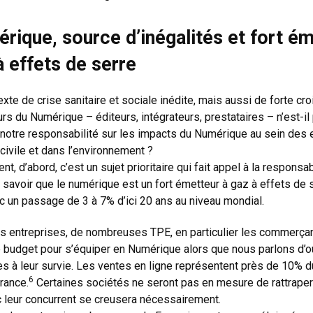
rique, source d’inégalités et fort é
à effets de serre
xte de crise sanitaire et sociale inédite, mais aussi de forte cr
urs du Numérique – éditeurs, intégrateurs, prestataires – n’est-i
à notre responsabilité sur les impacts du Numérique au sein des 
 civile et dans l’environnement ?
t, d’abord, c’est un sujet prioritaire qui fait appel à la responsab
ut savoir que le numérique est un fort émetteur à gaz à effets de 
 un passage de 3 à 7% d’ici 20 ans au niveau mondial.
s entreprises, de nombreuses TPE, en particulier les commerçant
 le budget pour s’équiper en Numérique alors que nous parlons d’o
s à leur survie. Les ventes en ligne représentent près de 10%
6
rance.
Certaines sociétés ne seront pas en mesure de rattraper 
ec leur concurrent se creusera nécessairement.