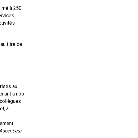
timé à 250
ervices
ctivités
au titre de
rises au
tenant à nos
 collègues
el, à
ement.
’Ascenceur