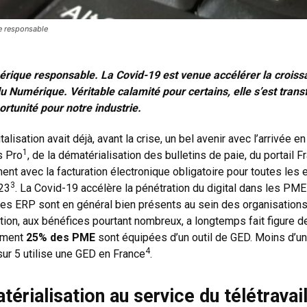
e responsable
rique responsable. La Covid-19 est venue accélérer la croiss
u Numérique. Véritable calamité pour certains, elle s’est tran
ortunité pour notre industrie.
italisation avait déjà, avant la crise, un bel avenir avec l’arrivée 
1
s Pro
, de la dématérialisation des bulletins de paie, du portail 
ent avec la facturation électronique obligatoire pour toutes les 
3
023
. La Covid-19 accélère la pénétration du digital dans les PM
les ERP sont en général bien présents au sein des organisations,
tion, aux bénéfices pourtant nombreux, a longtemps fait figure d
ement
25% des PME
sont équipées d’un outil de GED. Moins d’u
4
sur 5 utilise une GED en France
.
érialisation au service du télétravai