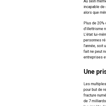
Au sein même
incapable de 
alors que mêm
Plus de 20% d
d’illettrisme
L’état lui-mê
personnes rés
l’année, soit 
fait ne peut 
entreprises e
Une pri
Les multiple
pour but de r
fracture numé
de 7 milliard