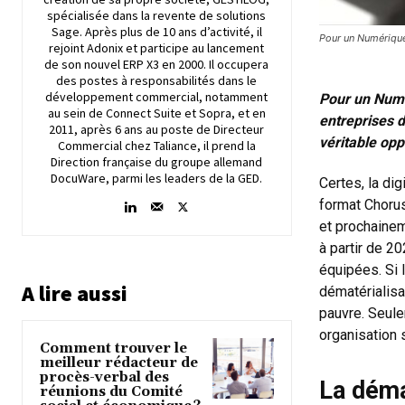
spécialisée dans la revente de solutions
Sage. Après plus de 10 ans d’activité, il
Pour un Numériqu
rejoint Adonix et participe au lancement
de son nouvel ERP X3 en 2000. Il occupera
des postes à responsabilités dans le
développement commercial, notamment
Pour un Numé
au sein de Connect Suite et Sopra, et en
entreprises d
2011, après 6 ans au poste de Directeur
véritable opp
Commercial chez Taliance, il prend la
Direction française du groupe allemand
DocuWare, parmi les leaders de la GED.
Certes, la dig
format Choru
et prochainem
à partir de 2
équipées. Si 
A lire aussi
dématérialisa
pauvre. Seul
organisation 
Comment trouver le
meilleur rédacteur de
procès-verbal des
La démat
réunions du Comité