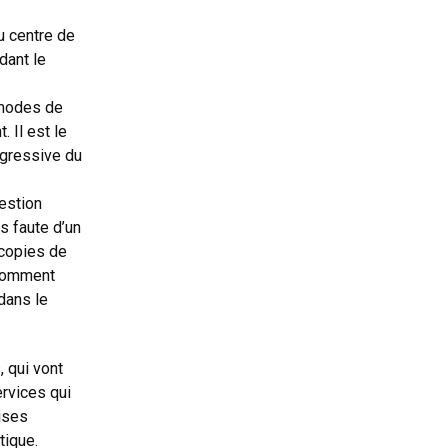
u centre de
dant le
s modes de
 Il est le
rogressive du
estion
s faute d’un
ocopies de
 Comment
dans le
 qui vont
ervices qui
ises
tique.