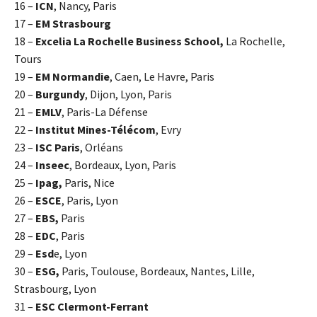
16 –
ICN
, Nancy, Paris
17 –
EM Strasbourg
18 –
Excelia La Rochelle Business School,
La Rochelle,
Tours
19 –
EM Normandie
, Caen, Le Havre, Paris
20 –
Burgundy
, Dijon, Lyon, Paris
21 –
EMLV
, Paris-La Défense
22 –
Institut Mines-Télécom
, Evry
23 –
ISC Paris
, Orléans
24 –
Inseec
, Bordeaux, Lyon, Paris
25 –
Ipag,
Paris, Nice
26 –
ESCE
, Paris, Lyon
27 –
EBS,
Paris
28 –
EDC
, Paris
29 –
Esd
e, Lyon
30 –
ESG,
Paris, Toulouse, Bordeaux, Nantes, Lille,
Strasbourg, Lyon
31 –
ESC Clermont-Ferrant