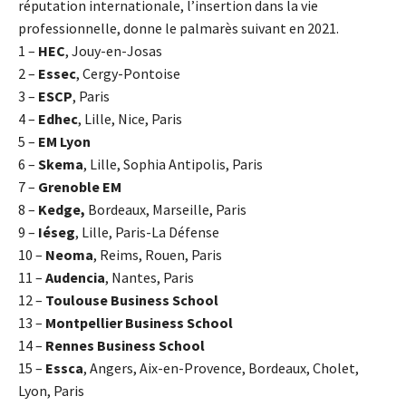
réputation internationale, l’insertion dans la vie
professionnelle, donne le palmarès suivant en 2021.
1 –
HEC
, Jouy-en-Josas
2 –
Essec
, Cergy-Pontoise
3 –
ESCP
, Paris
4 –
Edhec
, Lille, Nice, Paris
5 –
EM Lyon
6 –
Skema
, Lille, Sophia Antipolis, Paris
7 –
Grenoble EM
8 –
Kedge,
Bordeaux, Marseille, Paris
9 –
Iéseg
, Lille, Paris-La Défense
10 –
Neoma
, Reims, Rouen, Paris
11 –
Audencia
, Nantes, Paris
12 –
Toulouse Business School
13 –
Montpellier Business School
14 –
Rennes Business School
15 –
Essca
, Angers, Aix-en-Provence, Bordeaux, Cholet,
Lyon, Paris