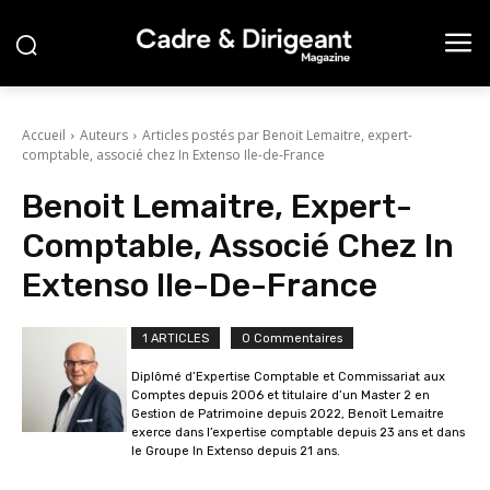
Accueil
Auteurs
Articles postés par Benoit Lemaitre, expert-
comptable, associé chez In Extenso Ile-de-France
Benoit Lemaitre, Expert-
Comptable, Associé Chez In
Extenso Ile-De-France
1 ARTICLES
0 Commentaires
Diplômé d’Expertise Comptable et Commissariat aux
Comptes depuis 2006 et titulaire d’un Master 2 en
Gestion de Patrimoine depuis 2022, Benoît Lemaitre
exerce dans l’expertise comptable depuis 23 ans et dans
le Groupe In Extenso depuis 21 ans.