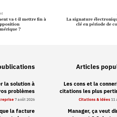
nt
nt va-t-il mettre fin à
La signature électroniqu
opposition
clé en période de 
mérique ?
publications
Articles popu
 la solution à
Les cons et la conneri
vos problèmes
citations les plus pert
treprise
7 août 2026
Citations & idées
11 
 que la facture
Manager, ça veut di