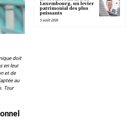
Luxembourg, un levier
patrimonial des plus
puissants
5 août 2026
mique doit
s en leur
n et de
daptée au
s. Tour
sonnel