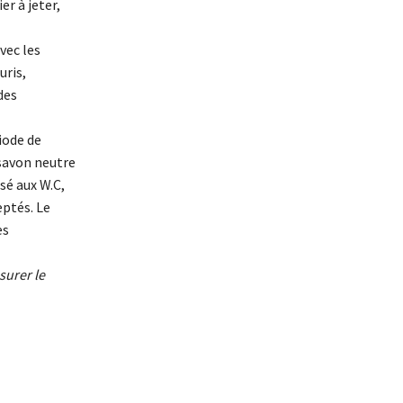
r à jeter,
vec les
uris,
des
iode de
savon neutre
sé aux W.C,
eptés. Le
es
surer le