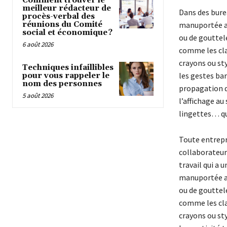
Comment trouver le
meilleur rédacteur de
Dans des bure
procès-verbal des
réunions du Comité
manuportée ap
social et économique ?
ou de gouttele
6 août 2026
comme les cla
crayons ou st
Techniques infaillibles
les gestes barr
pour vous rappeler le
nom des personnes
propagation d
5 août 2026
l’affichage au
lingettes… qu
Toute entrepr
collaborateurs
travail qui a 
manuportée ap
ou de gouttele
comme les cla
crayons ou st