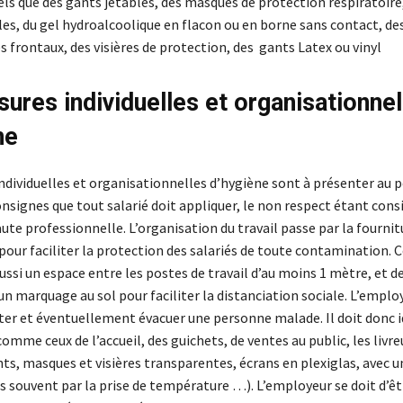
tels que des gants jetables, des masques de protection respiratoire
es, du gel hydroalcoolique en flacon ou en borne sans contact, de
frontaux, des visières de protection, des gants Latex ou vinyl
ures individuelles et organisationnel
ne
ndividuelles et organisationnelles d’hygiène sont à présenter au 
signes que tout salarié doit appliquer, le non respect étant cons
e professionnelle. L’organisation du travail passe par la fournit
our faciliter la protection des salariés de toute contamination. C
ssi un espace entre les postes de travail d’au moins 1 mètre, et de
un marquage au sol pour faciliter la distanciation sociale. L’emplo
ter et éventuellement évacuer une personne malade. Il doit donc id
omme ceux de l’accueil, des guichets, de ventes au public, les livre
ts, masques et visières transparentes, écrans en plexiglas, avec un
s souvent par la prise de température …). L’employeur se doit d’êt