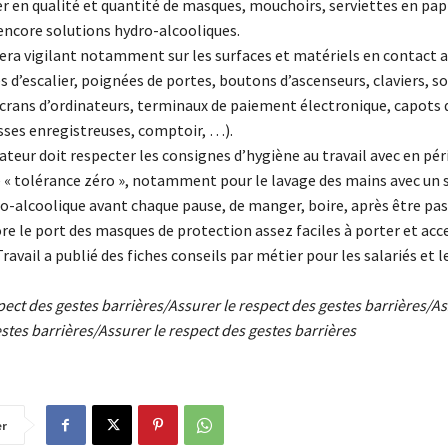
 en qualité et quantité de masques, mouchoirs, serviettes en papie
encore solutions hydro-alcooliques.
era vigilant notamment sur les surfaces et matériels en contact a
d’escalier, poignées de portes, boutons d’ascenseurs, claviers, so
crans d’ordinateurs, terminaux de paiement électronique, capots 
sses enregistreuses, comptoir, …).
teur doit respecter les consignes d’hygiène au travail avec en pér
« tolérance zéro », notamment pour le lavage des mains avec un 
ro-alcoolique avant chaque pause, de manger, boire, après être pas
e le port des masques de protection assez faciles à porter et acc
ravail a publié des fiches conseils par métier pour les salariés et l
pect des gestes barrières/
Assurer le respect des gestes barrières/
As
stes barrières/
Assurer le respect des gestes barrières
er