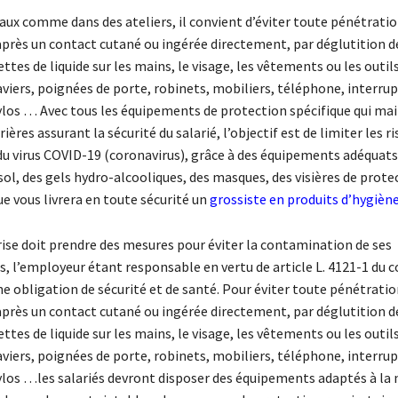
aux comme dans des ateliers, il convient d’éviter toute pénétrati
rès un contact cutané ou ingérée directement, par déglutition d
ttes de liquide sur les mains, le visage, les vêtements ou les outils
viers, poignées de porte, robinets, mobiliers, téléphone, interrup
ylos … Avec tous les équipements de protection spécifique qui ma
ières assurant la sécurité du salarié, l’objectif est de limiter les r
u virus COVID-19 (coronavirus), grâce à des équipements adéquats
 sol, des gels hydro-alcooliques, des masques, des visières de prote
e vous livrera en toute sécurité un
grossiste en produits d’hygièn
ise doit prendre des mesures pour éviter la contamination de ses
, l’employeur étant responsable en vertu de article L. 4121-1 du c
une obligation de sécurité et de santé. Pour éviter toute pénétrati
rès un contact cutané ou ingérée directement, par déglutition d
ttes de liquide sur les mains, le visage, les vêtements ou les outils
viers, poignées de porte, robinets, mobiliers, téléphone, interrup
ylos …les salariés devront disposer des équipements adaptés à la 