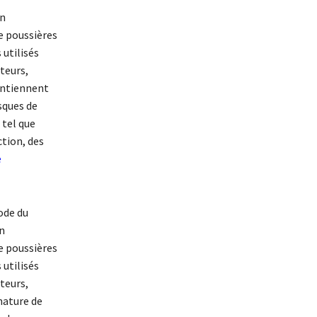
on
e poussières
 utilisés
teurs,
intiennent
isques de
 tel que
ction, des
e
ode du
on
e poussières
 utilisés
teurs,
nature de