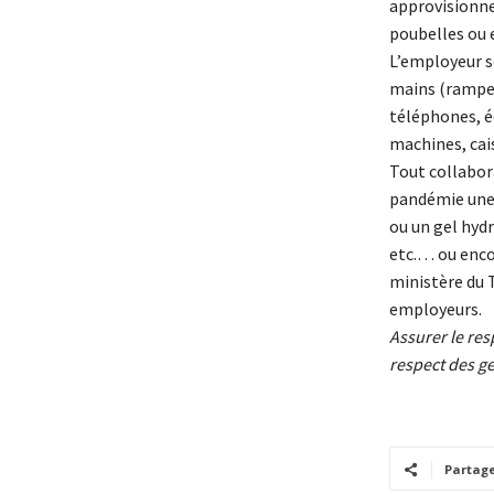
approvisionner
poubelles ou 
L’employeur s
mains (rampes 
téléphones, é
machines, cai
Tout collabora
pandémie une 
ou un gel hyd
etc.… ou encor
ministère du T
employeurs.
Assurer le res
respect des ge
Partag