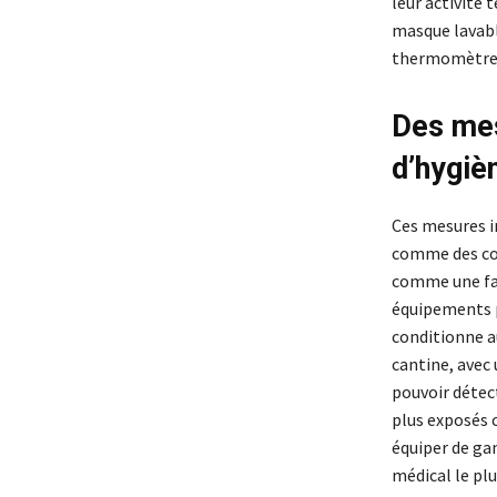
leur activité 
masque lavabl
thermomètres 
Des mes
d’hygiè
Ces mesures i
comme des con
comme une faut
équipements p
conditionne au
cantine, avec 
pouvoir détec
plus exposés c
équiper de gan
médical le plu