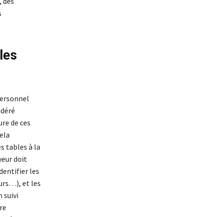
, des
s
les
personnel
idéré
ure de ces
ela
s tables à la
yeur doit
entifier les
urs…), et les
 suivi
re