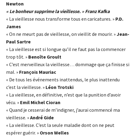
Newton
« Le bonheur supprime la vieillesse. » Franz Kafka
« La vieillesse nous transforme tous en caricatures. »
P.D.
James
« On ne meurt pas de vieillesse, on vieillit de mourir. »
Jean-
Paul Sartre
« La vieillesse est si longue qu’il ne faut pas la commencer
trop tôt. »
Benoîte Groult
« C’est merveilleux la vieillesse… dommage que ça finisse si
mal. »
François Mauriac
« De tous les événements inattendus, le plus inattendu
c’est la vieillesse. »
Léon Trotski
« La vieillesse, en définitive, n’est que la punition d’avoir
vécu. »
Emil Michel Cioran
« Quand je cesserai de m’indigner, j’aurai commencé ma
vieillesse. »
André Gide
« La vieillesse. C’est la seule maladie dont on ne peut
espérer guérir. »
Orson Welles