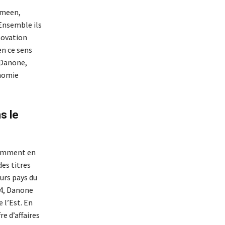
ameen,
 Ensemble ils
novation
en ce sens
 Danone,
onomie
s le
otamment en
es titres
eurs pays du
14, Danone
 l’Est. En
re d’affaires