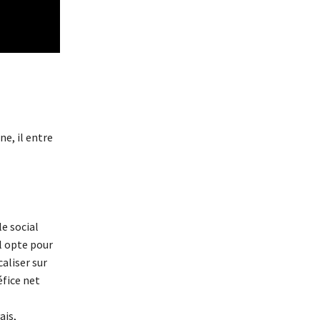
e, il entre
e social
l opte pour
aliser sur
éfice net
ais,