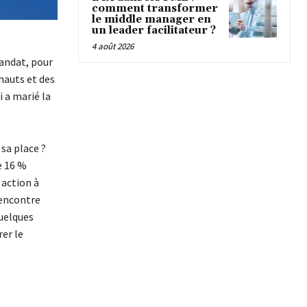
comment transformer
le middle manager en
un leader facilitateur ?
4 août 2026
mandat, pour
hauts et des
 a marié la
sa place ?
e 16 %
 action à
rencontre
quelques
er le