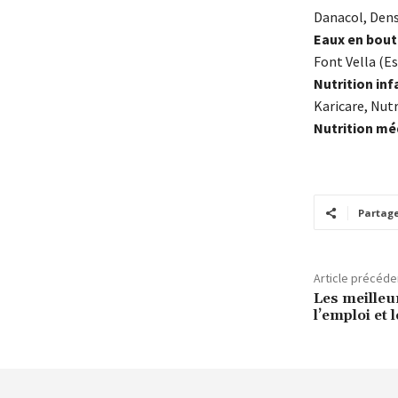
Danacol, Dens
Eaux en bout
Font Vella (E
Nutrition inf
Karicare, Nut
Nutrition mé
Partag
Article précéde
Les meilleur
l’emploi et 