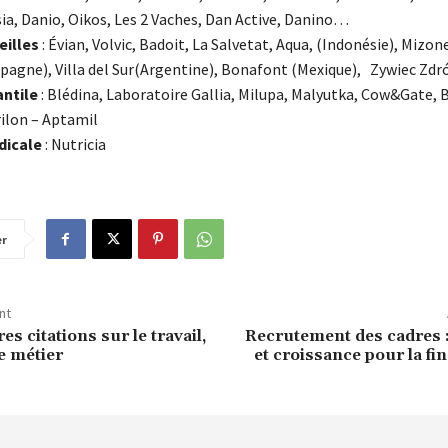
ia, Danio, Oikos, Les 2 Vaches, Dan Active, Danino…
eilles
: Évian, Volvic, Badoit, La Salvetat, Aqua, (Indonésie), Mizon
spagne), Villa del Sur(Argentine), Bonafont (Mexique), Zywiec Zdr
antile
: Blédina, Laboratoire Gallia, Milupa, Malyutka, Cow&Gate, 
rilon – Aptamil
dicale
: Nutricia
er
nt
es citations sur le travail,
Recrutement des cadres :
le métier
et croissance pour la fin