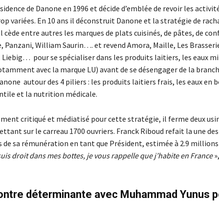
ésidence de Danone en 1996 et décide d’emblée de revoir les activi
rop variées. En 10 ans il déconstruit Danone et la stratégie de ra
Il cède entre autres les marques de plats cuisinés, de pâtes, de confi
e, Panzani, William Saurin…. et revend Amora, Maille, Les Brasseri
iebig… pour se spécialiser dans les produits laitiers, les eaux mi
notamment avec la marque LU) avant de se désengager de la branch
none autour des 4 piliers : les produits laitiers frais, les eaux en b
ntile et la nutrition médicale.
ment critiqué et médiatisé pour cette stratégie, il ferme deux usin
ttant sur le carreau 1700 ouvriers. Franck Riboud refait la une de
s de sa rémunération en tant que Président, estimée à 2.9 millions
suis droit dans mes bottes, je vous rappelle que j’habite en France
»,
ontre déterminante avec Muhammad Yunus po