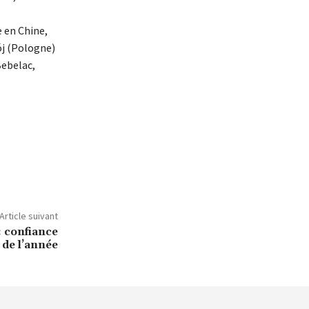
e en Chine,
ój (Pologne)
Bebelac,
Article suivant
 confiance
 de l’année