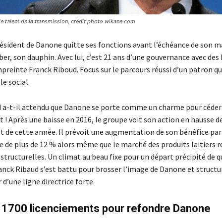
e talent de la transmission, crédit photo wikane.com
Président de Danone quitte ses fonctions avant l’échéance de son 
r, son dauphin. Avec lui, c’est 21 ans d’une gouvernance avec des 
preinte Franck Riboud. Focus sur le parcours réussi d’un patron qui
le social.
 a-t-il attendu que Danone se porte comme un charme pour céder 
! Après une baisse en 2016, le groupe voit son action en hausse d
ut de cette année. Il prévoit une augmentation de son bénéfice par
e de plus de 12 % alors même que le marché des produits laitiers 
s structurelles. Un climat au beau fixe pour un départ précipité de 
anck Ribaud s’est battu pour brosser l’image de Danone et structur
d’une ligne directrice forte.
t 1700 licenciements pour refondre Danone