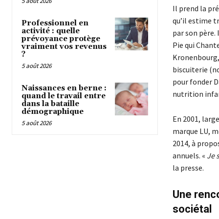
5 août 2026
Il prend la pr
qu’il estime t
Professionnel en
activité : quelle
par son père. 
prévoyance protège
Pie qui Chant
vraiment vos revenus
?
Kronenbourg, L
5 août 2026
biscuiterie (
pour fonder Da
Naissances en berne :
nutrition infa
quand le travail entre
dans la bataille
démographique
En 2001, large
5 août 2026
marque LU, me
2014, à propo
annuels. «
Je 
la presse.
Une renc
sociétal