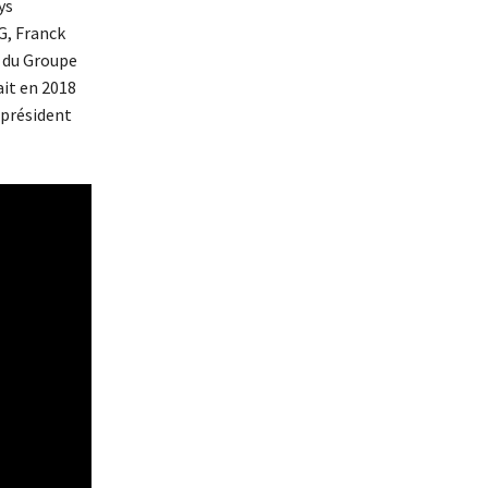
ys
G, Franck
e du Groupe
ait en 2018
 président