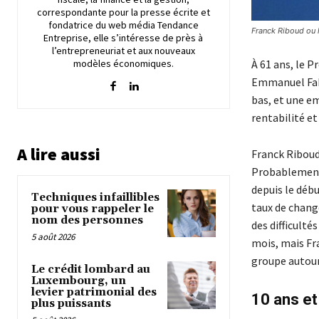
correspondante pour la presse écrite et
fondatrice du web média Tendance
Franck Riboud ou l
Entreprise, elle s’intéresse de près à
l’entrepreneuriat et aux nouveaux
modèles économiques.
À 61 ans, le 
Emmanuel Fabe
bas, et une em
rentabilité et 
A lire aussi
Franck Riboud
Probablement 
depuis le déb
Techniques infaillibles
taux de chang
pour vous rappeler le
nom des personnes
des difficulté
5 août 2026
mois, mais Fr
groupe autour 
Le crédit lombard au
Luxembourg, un
levier patrimonial des
10 ans e
plus puissants