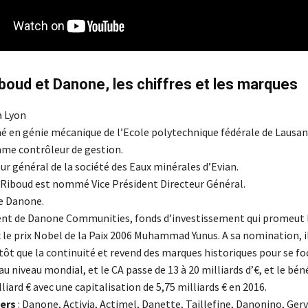
boud et Danone, les chiffres et les marques
à Lyon
é en génie mécanique de l’Ecole polytechnique fédérale de Lausann
me contrôleur de gestion.
ur général de la société des Eaux minérales d’Evian.
 Riboud est nommé Vice Président Directeur Général.
e Danone.
ent de Danone Communities, fonds d’investissement qui promeut l
c le prix Nobel de la Paix 2006 Muhammad Yunus. A sa nomination, i
tôt que la continuité et revend des marques historiques pour se foc
au niveau mondial, et le CA passe de 13 à 20 milliards d’€, et le bén
lliard € avec une capitalisation de 5,75 milliards € en 2016.
iers
: Danone, Activia, Actimel, Danette, Taillefine, Danonino, Gerv