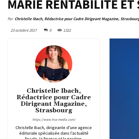
MARIÉ RENTABILITÉ ET
Par
Christelle Ibach, Rédactrice pour Cadre Dirigeant Magazine, Strasbour
23 octobre 2017
0
1322
Christelle Ibach,
Rédactrice pour Cadre
Dirigeant Magazine,
Strasbourg
https://www.hva-media.com/
Christelle Ibach, dirigeante d’une agence
éditoriale spécialisée dans l’actualité
fiscale, la finance et la gestion,