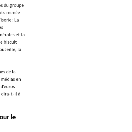
tés du groupe
chats menée
serie : La
es
nérales et la
e biscuit
outeille, la
es de la
s médias en
 d’euros
 dira-t-il à
ur le