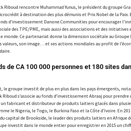
ck Riboud rencontre Muhammad Yunus, le président du groupe Gr
crocrédit à destination des plus démunis et Prix Nobel de la Paix.
onds d’investissement Danone.Communities pour encourager l’in
ociale des TPE/PME, mais aussi des associations et des initiatives 
le monde. Ce partenariat donne la dimension sociétale au Groupe
s valeurs, son image… et ses actions mondiales au profit de l’éc
daire.
rds de CA 100 000 personnes et 180 sites dan
, le groupe investit de plus en plus dans les pays émergents, n
k Riboud s’associe au fonds d’investissement Abraaj pour prendre d
 un fabricant et distributeur de produits laitiers glacés dans plusi
me le Nigeria, le Togo, le Burkina Faso et la Côte d’Ivoire. En 20
du capital de Brookside, le leader des produits laitiers en Afrique de
oupe investit dans le monde entier pour enregistrer en 2015 un chiff