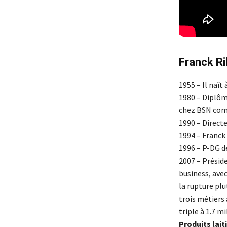
Franck Ri
1955 – Il naît 
1980 – Diplôm
chez BSN com
1990 – Directe
1994 – Franck
1996 – P-DG d
2007 – Présid
business, ave
la rupture plu
trois métiers 
triple à 1.7 mi
Produits lait